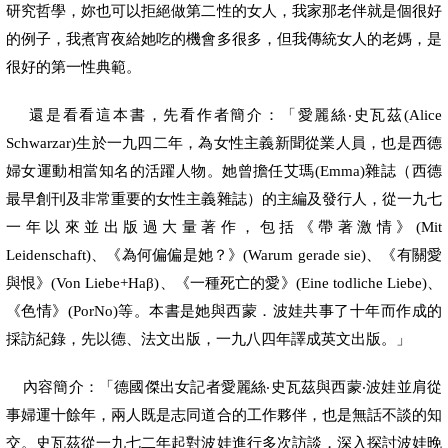
研究哲學，妳也可以
拒絕做第二性的女人，我家那老伴就是個很好
的例子，我煮宵夜給她吃的機會多很多，但我傳統女人的老媽，是
很好的第一性典範。
還是看看這本書，先看作者簡介：「
愛麗絲‧史瓦茲
(Alice
Schwarzar)生於一九四二年，為女性主義新聞從業人員，也是西德
婦女運動相當知名的活躍人物。她曾擔任艾瑪(Emma)雜誌（西德
最早創刊及非常重要的女性主義雜誌）的主編及發行人，從一九七
一年以來並出版過大量著作，包括《帶著激情》(Mit
Leidenschaft)、《為何偏偏是她？》(Warum gerade sie)、《有關愛
與恨》(Von Liebe+Haβ)、《一種死亡的愛》(Eine todliche Liebe)、
《色情》(PorNo)等。本書是她與西蒙．波娃共事了十年而作成的
採訪紀錄，先以德、法文出版，一九八四年譯成英文出版。
」
內容簡介：「
德國傑出女記者愛麗絲‧史瓦茲與西蒙‧波娃並肩從
事婦運十餘年，兩人既是志同道合的工作夥伴，也是無話不談的知
交。史瓦茲從一九七二年起對波娃進行多次訪談，深入探討波娃晚