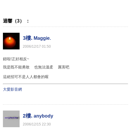
迴響（3） ：
3樓.
Maggie.
2006
/
12
/
17
01
:
50
錯啦!正好相反~
我是既不能勇敢 也無法溫柔 厲害吧
這絕招可不是人人都會的喔
大愛影音網
2樓.
anybody
2006
/
12
/
15
22
:
30