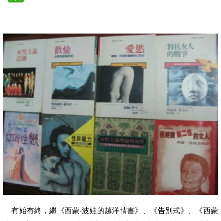
有始有終，繼
《
西蒙‧波娃的越洋情書
》、《告別式》、《西蒙