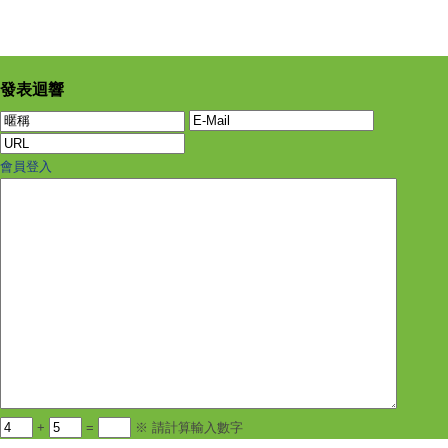
發表迴響
會員登入
+
=
※ 請計算輸入數字