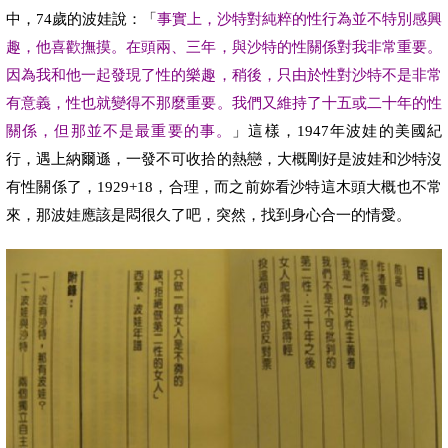
中，
74歲的
波娃說：「
事實上，沙特對純粹的性行為並不特別感興
趣，他喜歡撫摸。在頭兩、三年，與沙特的性關係對我非常重要。
因為我和他一起發現了性的樂趣，稍後，只由於性對沙特不是非常
有意義，性也就變得不那麼重要。我們又維持了十五或二十年的性
關係，但那並不是最重要的事。
」這樣，
1947
年
波娃的美國紀
行，遇上
納爾遜，一發不可收拾的熱戀，大概剛好是
波娃和沙特沒
有性關係了，
1929+18
，合理，而之前妳看沙特這木頭大概也不常
來，那波娃應該是悶很久了吧，突然，找到身心合一的情愛。