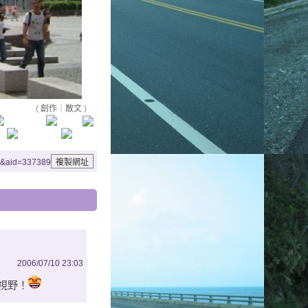
(
創作
｜
散文
)
ee&aid=337389
2006/07/10 23:03
視野！