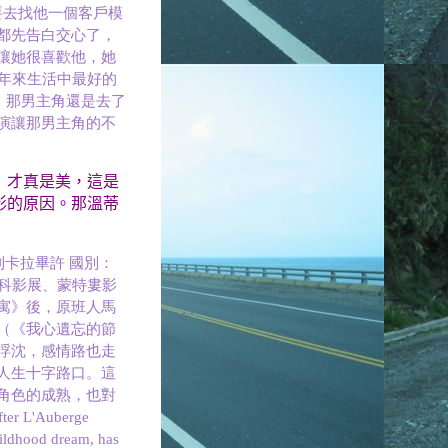
要去找他一個客戶模
都先告白交心了，
讓她很喜歡他，她
6年來生活中最好的
，那男主角還是去了
演讓那男主角的不
」才真是美，這是
影的原因。那溫蒂
利卡拉畢許 國別：
莫斯科影展、蒙特婁影
寓》後，原班人馬
（《我心遺忘的節
浮沈，感情路也走
人生十字路口。這
角色的成熟，也對
 L'Auberge
hildhood dream, has