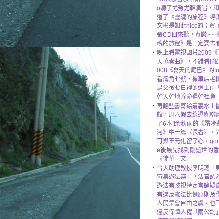
o聽了尤勞尤幹演唱，
道了《靈魂的旅程》導
文彬是如此nice的；買
張CD回來聽，真讚~~
魂的旅程》是一定要去
‧
晚上看電視國片2009《
天協奏曲》，不錯看!!很
008《夏天的尾巴》的fu!
看海角七號，機車店老
是父後七日裡的道士!! 
幹天幹地幹命運幹社會
‧
再翻些書寄給嘉義水上
館，周六假去綠逗咖啡
了6本!!余秋雨的《霜冷
河》中一篇〈長者〉，
可與王元化留了心，goo
e後最先找到剛逝世的
司徒華一文
‧
台大助理教授李明璁「
莓集遊法案」，法官認
遊法有歧視特定言論疑
有違反憲法比例原則及
人民集會自由之虞，也
違反保障人權「兩公約