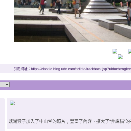
引用網址：https://classic-blog.udn.com/article/trackback.jsp?uid=chengl
感謝猴子加入了中山堂的照片﹐豐富了內容、擴大了“井底貓”的