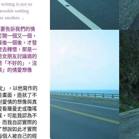
 writing is not so
trouble settling
ter another. 」
演要告訴我們的情
打開一個又一個，
最後一個後，才發
麼去釋懷，那是一
男女朋友討論過的
是「不好的」，沒
美」的情愛想像
」，以他寫作的
沈
些畫面，造就了不
對愛情的想像與真
愛看羅曼史或瓊瑤
異，可能我認為不
，而我自認實際的
了想說如此才實際
每個人被自己的經