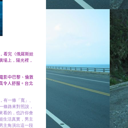
，看完《俄羅斯娃
，在廣場上，陽光裡，
電影中巴黎、倫敦
真令人舒服。台北
，有一條「寬」、
這一條路來對照說，
來看的，也許你會
能生活真實，男主
男主角演出這一段