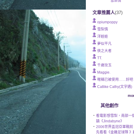
雪梨情
文章推薦人
(37)
opiumpoppy
雪梨情
洋娃娃
夢似平凡
俠之大者
TT.
千歲玟玉
Maggie.
暱稱已被使用……好吧
Catlike Cathy(文字遇)
mor
其他創作
‧
看電影想雪梨，南部一
鎮《Jindabyne》
‧
2006世界盃冠亞軍戰前
先看看《金雞足球隊 》