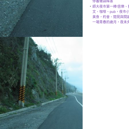
停審聲請釋憲
‧
師大夜市第一棒!音樂、
文、咖啡、pub，夜市
美食，約會、閒晃與閱
一場青春的歲月，夜未