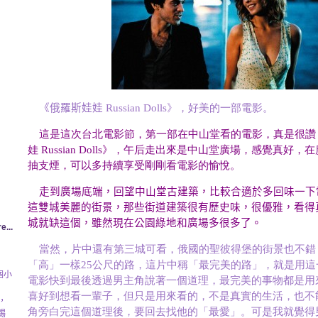
《俄羅斯娃娃
Russian Dolls》，好美的一部電影。
這是這次台北電影節，第一部在中山堂看的電影，真是很讚
娃 Russian Dolls》，午后走出來是中山堂廣場，感覺真好
抽支煙，可以多持續享受剛剛看電影的愉悅。
走到廣場底端，回望中山堂古建築，比較合適於多回味一下
這雙城美麗的街景，那些街道建築很有歷史味，很優雅，看得
城就缺這個，雖然現在公園綠地和廣場多很多了。
e...
當然，片中還有第三城可看，俄國的聖彼得堡的街景也不錯
「高」一樣25公尺的路，這片中稱「最完美的路」，就是用
個小
電影快到最後透過男主角說著一個道理，最完美的事物都是用
喜好到想看一輩子，但只是用來看的，不是真實的生活，也不
，
角旁白完這個道理後，要回去找他的「最愛」。可是我就覺得
踢