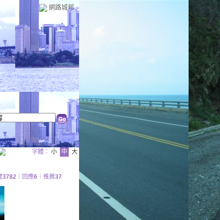
網路城邦
字體：
小
中
大
覽
3782
｜回應
6
｜推薦
37