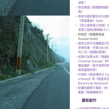
球吧！
‧
妳去看過《夜間動物園
嗎?
‧
原來可愛的嬰兒可以拯
《黑幫暴徒》Tsotsi
‧
《奇士勞斯基之地獄》
苦情三姐妹(限制級/十八
‧
好美的《俄羅斯娃娃
Russian Dolls》
‧
還有比昨天法國踢走巴
悲慘的事，巴黎1961年
月17日《隱藏的黑夜》
‧
紀錄片加拿大的〈唱翻
Chairman George〉和
華民國的〈英文老師柯
與其妻蔡阿李〉
‧
巴西的《貧民嘻哈王 Fav
a Rising》和《我愛貝
Bend It Like Beckham
‧
好讚的鋼琴片電影，妳
要看《琴韻補情天》
最新創作
‧
4/9去慕哲咖啡館Cafe Ph