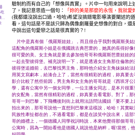
驗制約而有自己的「想像與真實」。片中一句用來說明上
藝
了，我記意思造一個句：
「妳的美是那麼的永恆，我就愛
小吃
(
我都還沒說出口過，哈哈
)
希望沒搞錯電影導演要闡述的
讀…
央
看，這句話是不是該只歸為偶像劇羅曼史想像的對白，還
中說出這句愛戀之話是很真實的？
!
片中是真有個「俄羅斯娃娃」，而且很合乎我對俄羅斯美姑
這配角的俄羅斯小姐是在俄國跳古典芭蕾的，她真的長得好像
很可愛的美。女主角就是要去參加他哥哥和俄羅斯芭蕾娃娃的
一起去聖彼得堡。補充說明一下，就是透過女主角那住倫敦的
彼得堡追婚前，去巴黎找男主角，那時他介紹女主角妹妹給法
用英文寫劇本，給湊合上了，當然有很精彩的過程，妳真要去
影介比較了然些前因，男主角和女主角的哥哥就是《西班牙公
學，還有公寓中另一個女同學，一位主播女同志，是本片很重
的女配角，當然有很精彩的過程，妳真要去看電影。對了，那
哥哥一到巴黎，下飛機後到街上就用法語問法國妞「要不要上
拍出來的，那哥哥說他一直想到巴黎來這樣說，哈哈！其實歐
民族性牽扯都在的，不過看電影，都是在談笑中說出來，這部
哥的婚禮上，一個德國人同學祝詞時說，本來他覺得那個哥哥
公寓時，因為一開始看他是德國人就說他是納粹，喔!當然，
好同學。