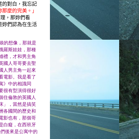
述的對白，我忘記
妳那麼的完美。」
道理，那妳們看
是妳們認為在生活
娘的想像，那就是
俄羅斯娃娃，那種
婚禮，才和男主角
英國人哥哥要去聖
國人男主角一起來
看電影。我是看了
寓》中的相識同
要很有型演得很好
個住倫敦的英國人
床」，當然是搞笑
洲各國間的歷史和
電影也有，那個哥
是白癡，在西班牙
他們後來是公寓中的