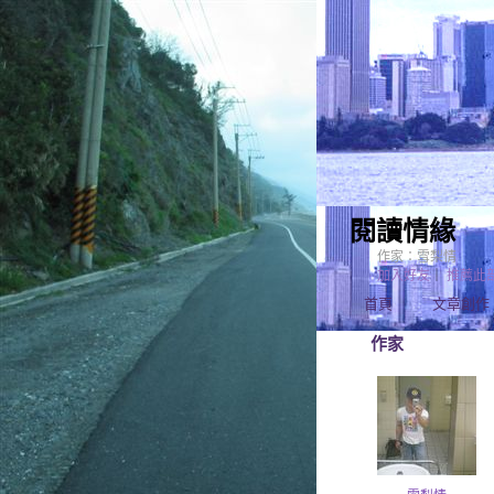
閱讀情緣
作家：雪梨情
加入好友
｜
推薦此
首頁
文章創作
作家