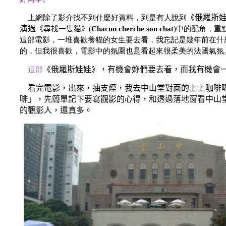
《俄羅斯
上網除了影介找不到什麼好資料，到是有人說到
演過
《尋找一隻貓》
(
Chacun cherche son chat
)中的配角，重
這部電影，一堆喜歡養貓的女生要去看，我忘記是幾年前在什
的，但我很喜歡，電影中的氛圍也是看起來很柔美的法國氣氛
《俄羅斯娃娃》，有機會妳們要去看，而我有機會
這部
看完電影，出來，抽支煙，我去中山堂對面的上上咖啡
啡」，先簡單記下要寫觀影的心得，和透過落地窗看中山
的觀影人，還真多。