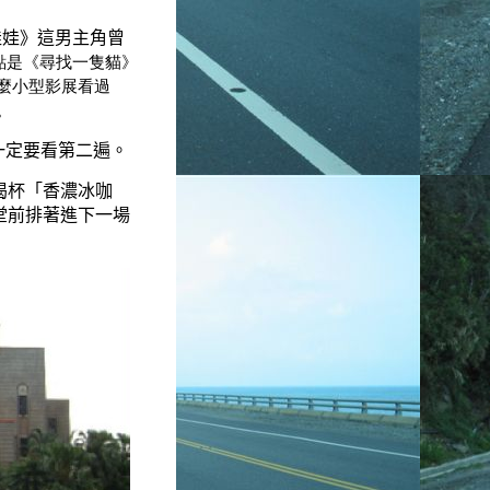
娃娃》這男主角曾
點是《尋找一隻貓》
麼小型影展看過
。
一定要看第二遍。
喝杯「香濃冰咖
堂前排著進下一場