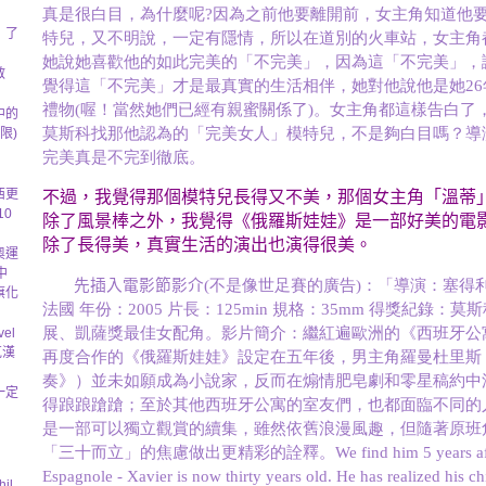
真是很白目，為什麼呢?因為之前他要離開前，女主角知道他
》了
特兒，又不明說，一定有隱情，所以在道別的火車站，女主角
她說她喜歡他的如此完美的「不完美」，因為這「不完美」，
救
覺得這「不完美」才是最真實的生活相伴，她對他說他是她2
禮物(喔！當然她們已經有親蜜關係了)。女主角都這樣告白了
中的
莫斯科找那他認為的「完美女人」模特兒，不是夠白目嗎？導
限)
完美真是不完到徹底。
西更
不過，我覺得那個模特兒長得又不美，那個女主角「溫蒂
10
除了風景棒之外，我覺得《俄羅斯娃娃》是一部好美的電
除了長得美，真實生活的演出也演得很美。
奧運
中
先插入電影節影介
(不是像世足賽的廣告)：「導演：塞得
旗化
法國 年份：2005 片長：125min 規格：35mm 得獎紀錄：
展、凱薩獎最佳女配角。影片簡介：繼紅遍歐洲的《西班牙公
el
克漢
再度合作的《俄羅斯娃娃》設定在五年後，男主角羅曼杜里斯
》
奏》）並未如願成為小說家，反而在煽情肥皂劇和零星稿約中
一定
得踉踉蹌蹌；至於其他西班牙公寓的室友們，也都面臨不同的
是一部可以獨立觀賞的續集，雖然依舊浪漫風趣，但隨著原班
「三十而立」的焦慮做出更精彩的詮釋。We find him 5 years after
Espagnole - Xavier is now thirty years old. He has realized his c
il