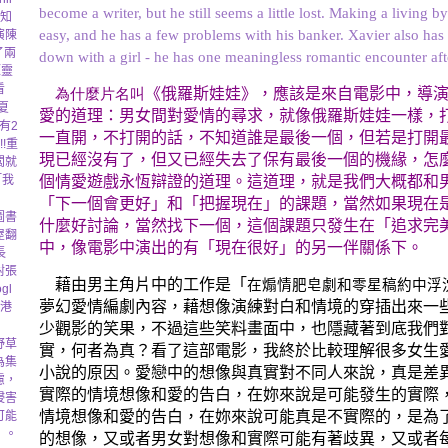
become a writer, but he still seems a little lost. Making a living by
和知
easy, and he has a few problems with his banker. Xavier also has 
演陳
了兩
down with a girl - he has one meaningless romantic encounter af
《靈
看
《俄羅斯娃娃》，應該是來自電影中，導
為什麼片名叫
夏
愛的道理：男女間對愛情的尋求，就像俄羅斯娃娃一樣，
有2
一直開，不打開的話，不知道誰是最後一個，但若是打開
!重
現已經沒有了，但又已經失去了保有最後一個的機緣，怎
闆就
「我
個情愛遊戲永恆辯證的道理。這道理，就是我們大概都和
「下一個會更好」和「把握現在」的課題，當然如果現在
圖書
什麼好討論，當然找下一個，這個課題只發生在「追求完
屋翻
中，像電影中演出的有「現在很好」的另一伴關係下。
長
對張
藉由男主角片中的工作是「
在煽情肥皂劇和零星稿約中浮
gl
夢幻愛情編劇內容，藉想像演練對白和情境的穿插出來一
香港
少觀影的笑果，不過這些笑料畫面中，也隱藏著到底我們
野草
實，何者為真？看了這部電影，我終於比較理解很多女生
為集
小說的原因。愛戀中的想像與真實對不同人來說，真是差
慮，
實際的情境想像和愛的告白，在妳來說是可能發生的實際
侵害
情境想像和愛的告白，在妳來說可能真是不實際的，是為
可能
」。
的想像，又或者男女對想像和實際可能有著歧異，又或者