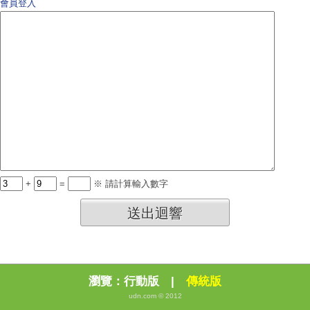
會員登入
+
=
※ 請計算輸入數字
送出迴響
瀏覽：
行動版
|
傳統版
udn.com © 2012