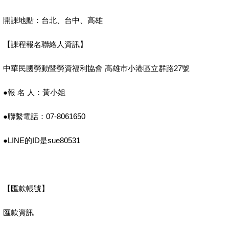
開課地點：台北、台中、高雄
【課程報名聯絡人資訊】
中華民國勞動暨勞資福利協會
高雄市小港區立群路
27
號
●報
名
人：黃小姐
●聯繫電話：
07-8061650
●
LINE
的
ID
是
sue80531
【匯款帳號】
匯款資訊