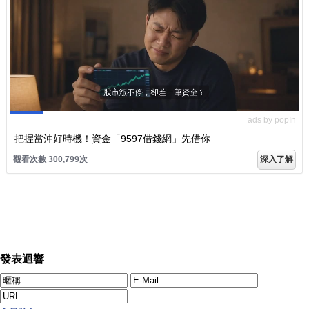
ads by popIn
把握當沖好時機！資金「9597借錢網」先借你
觀看次數 300,799次
深入了解
發表迴響