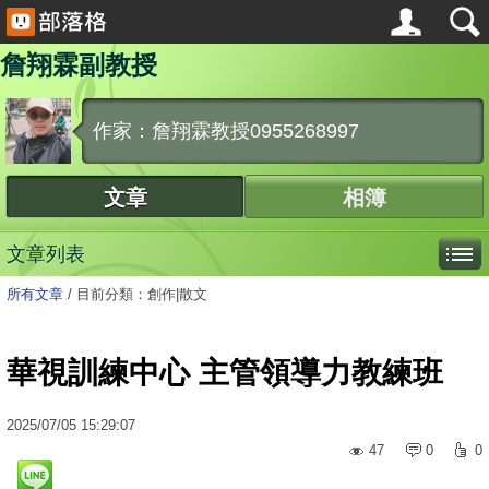
詹翔霖副教授
作家：詹翔霖教授0955268997
文章
相簿
文章列表
所有文章
/
目前分類：創作|散文
華視訓練中心 主管領導力教練班
2025
/
07
/
05
15:29:07
47
0
0