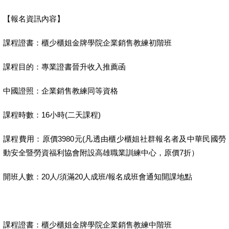
【報名資訊內容】
課程證書：櫃少櫃姐金牌學院企業銷售教練初階班
課程目的：專業證書晉升收入推薦函
中國證照：企業銷售教練同等資格
課程時數：
16
小時
(
二天課程
)
課程費用：原價
3980
元
(
凡透由櫃少櫃姐社群報名者及中華民國勞
動安全暨勞資福利協會附設高雄職業訓練中心，原價
7
折）
開班人數：
20
人
/
須滿
20
人成班
/
報名成班會通知開課地點
課程證書：櫃少櫃姐金牌學院企業銷售教練中階班