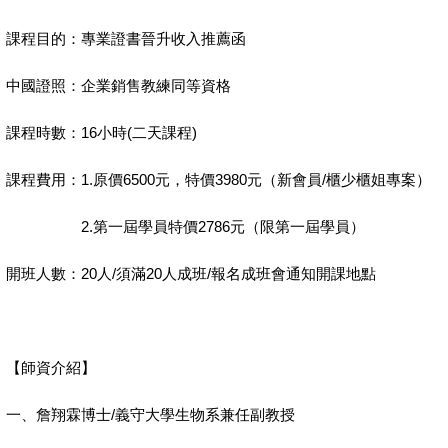
課程目的：專業證書晉升收入推薦函
中國證照：企業銷售教練同等資格
課程時數：
16
小時
(
二天課程
)
課程費用：
1.
原價
6500
元，特價
3980
元（新會員
/
櫃少櫃姐專案）
2.
第一屆學員特價
2786
元（限第一屆學員）
開班人數：
20
人
/
須滿
20
人成班
/
報名成班會通知開課地點
【師資介紹】
一、詹翔霖博士
/
義守大學生物系兼任副教授