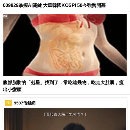
009829掌握AI關鍵 大華韓國KOSPI 50今強勢開募
PR
腹部脂肪的「剋星」找到了，常吃這幾物，吃走大肚囊，瘦
出小蠻腰
9597借錢網
PR