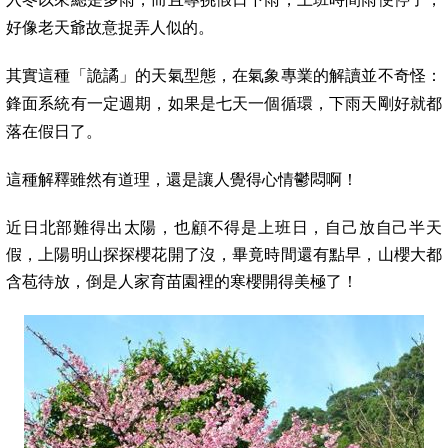
好像老天爺故意捉弄人似的。
其實這種「詭譎」的天氣型態，在氣象專業的解讀並不奇怪：
鋒面系統有一定週期，如果是七天一個循環，下雨天剛好就都
落在假日了。
這種解釋雖然有道理，還是讓人覺得心情鬱悶啊！
近日北部難得出太陽，也顧不得是上班日，自己放自己半天
假，上陽明山探探櫻花開了沒，畢竟時間還有點早，山櫻大都
含苞待放，倒是人家育苗園裡的
寒櫻開得美極了！