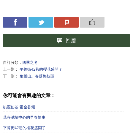
回應
自訂分類：
四季之冬
上一則：
平菁街42巷的櫻花盛開了
下一則：
角板山。春落梅枝頭
你可能會有興趣的文章：
桃源仙谷 鬱金香頌
花卉試驗中心的早春情事
平菁街42巷的櫻花盛開了