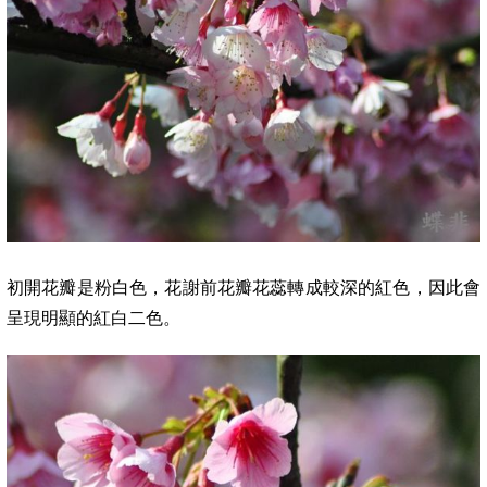
初開花瓣是粉白色，花謝前花瓣花蕊轉成較深的紅色，因此會
呈現明顯的紅白二色。