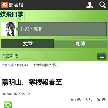
蝶飛四季
作家：蝶非
文章
相簿
文章列表
所有文章
/
目前分類：休閒生活|旅人手札
陽明山。寒櫻報春至
2013
/
01
/
16
00:22:02
7165
0
187