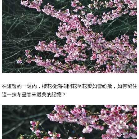
在短暫的一週內，櫻花從滿樹開花至
花瓣如雪紛飛
，
如何留住
這一抹冬盡春來最美的記憶？