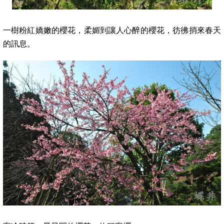
一樹粉紅嬌嫩的櫻花，
柔媚到讓人心醉的櫻花，彷彿
捎來春天
的
訊息。