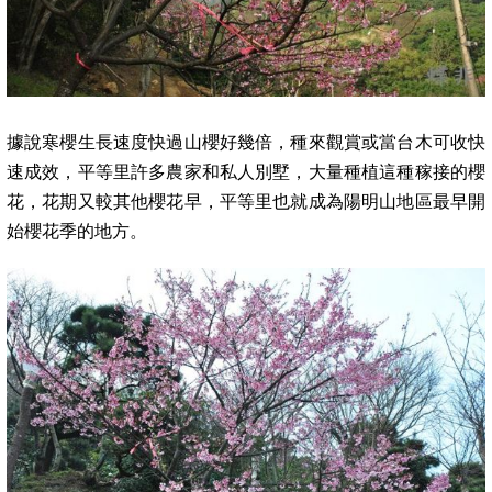
據說寒櫻生長速度快過山櫻好幾倍，種來觀賞或當台木可收快
速成效，平等里許多農家和私人別墅，大量種植這種稼接的櫻
花，
花期又較其他櫻花早，
平等里也就成為陽明山地區最早開
始櫻花季的地方。