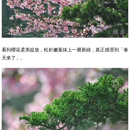
看到櫻花柔美綻放，松針嫩葉抹上一層新綠，真正感受到「春
天來了」。