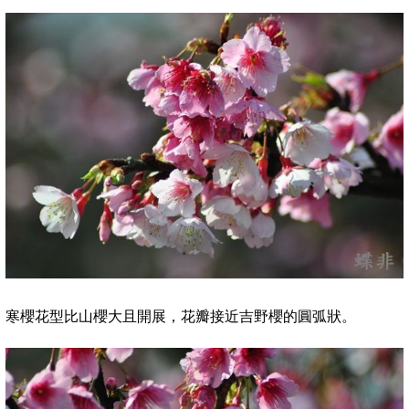
寒櫻花型比山櫻大且開展，花瓣接近吉野櫻的圓弧狀。