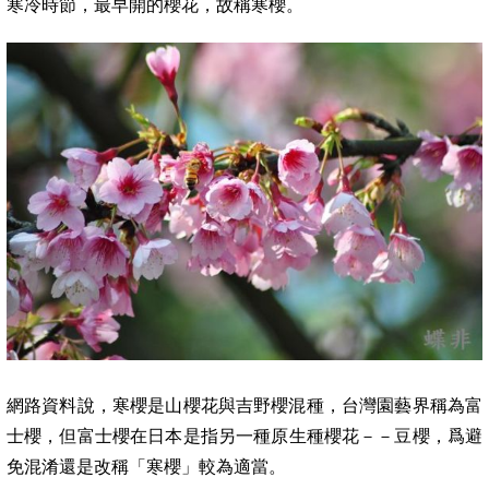
寒冷時節，最早開的櫻花，故稱寒櫻。
網路資料說，寒櫻是山櫻花與吉野櫻混種，台灣園藝界稱為富
士櫻，但富士櫻在日本是指另一種原生種櫻花－－豆櫻，爲避
免混淆還是改稱「寒櫻」較為適當。