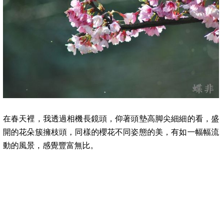
在春天裡，我透過相機長鏡頭，仰著頭墊高脚尖細細的看，
盛
開的花朵簇擁枝頭，同樣的櫻花不同姿態的美，有如一幅幅流
動的風景，
感覺豐富無比
。