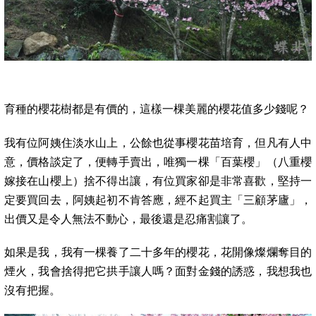
育種的櫻花樹都是有價的，這樣一棵美麗的櫻花值多少錢呢？
我有位阿姨住淡水山上，公餘也從事櫻花苗培育，但凡有人中
意，價格談定了，便轉手賣出，唯獨一棵「
百葉櫻
」
（八重櫻
嫁接在山櫻上）捨不得出讓，有位買家卻是非常喜歡，堅持一
定要買回去，阿姨起初不肯答應，經不起買主「三顧茅廬」，
出價又是令人無法不動心，最後還是忍痛割讓了。
如果是我，我有一棵養了二十多年的櫻花，花開
像燦爛奪目的
煙火，我會捨得把它拱手讓人嗎？面對金錢的誘惑，我想我也
沒有把握。