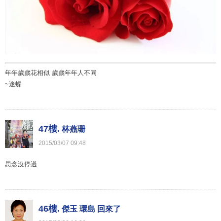
年年歲歲花相似 歲歲年年人不同
~迷蝶
47樓.
林燕珊
2015
/
03
/
07
09
:
48
思念沒停過
46樓.
傑玉 環島 回來了