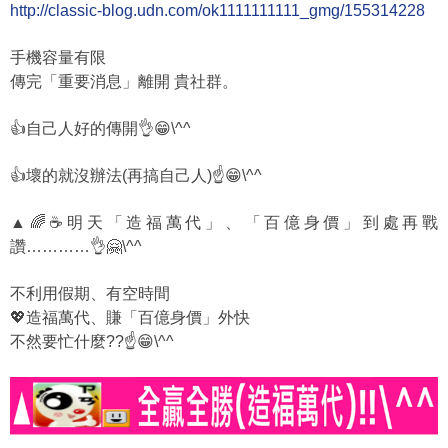
http://classic-blog.udn.com/ok1111111111_gmg/155314228
手機容量有限
傳完「重要消息」離開 貴社群。
👍自己人好的傳開👌😁\^^
👍壞的就沒辦法(再搞自己人)☝️😁\^^
▲🌈☕明天「造福萬代」、「百億身價」到處再戰
讚…………👌🤗\^^
不利用假期、有空時間
💖造福萬代、賺「百億身價」外快
不然要忙什麼??☝️😁\^^