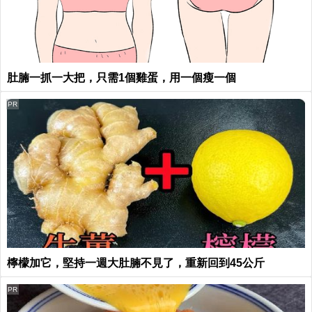
肚腩一抓一大把，只需1個雞蛋，用一個瘦一個
PR
檸檬加它，堅持一週大肚腩不見了，重新回到45公斤
PR