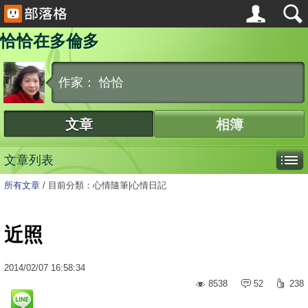
恰恰在多倫多
作家： 恰恰
文章
相簿
文章列表
所有文章
/
目前分類：心情隨筆|心情日記
近照
2014
/
02
/
07
16:58:34
8538
52
238