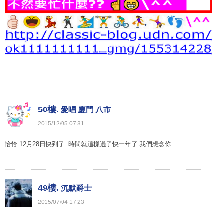
50樓.
愛唱 廈門 八市
2015
/
12
/
05
07
:
31
恰恰 12月28日快到了 時間就這樣過了快一年了 我們想念你
49樓.
沉默爵士
2015
/
07
/
04
17
:
23