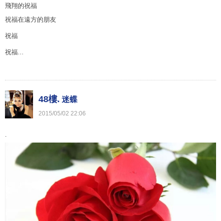
飛翔的祝福
祝福在遠方的朋友
祝福
祝福...
48樓.
迷蝶
2015
/
05
/
02
22
:
06
.