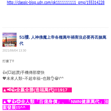
51樓.
人神佛魔上帝各種萬年禍害沒必要再丟臉萬
代
2021
/
06
/
04
13
:
30
打擾了!!
👍(💥超讚)手機傳那麼快
💖未來人類~不超幸福~也難👌😁\^^
▲📢👍全贏全勝(造福萬代)!!1917
▲💖👍😎全人類「百億身價」、「NMN健康萬代」法
案發展!!\^^