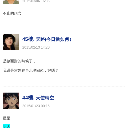
2015
/
03
/
06
16
:
36
不止的想念
45樓.
天路(今日當如何）
2015
/
02
/
13
14
:
20
是該面對的時候了，
我還是當妳在台北沒回來，好嗎？
44樓.
天使晴空
2015
/
01
/
23
00
:
16
星星
明天