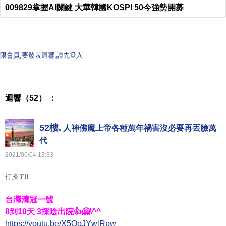
009829掌握AI關鍵 大華韓國KOSPI 50今強勢開募
限會員,要發表迴響,請先登入
迴響（52） ：
52樓.
人神佛魔上帝各種萬年禍害沒必要再丟臉萬
代
2021
/
06
/
04
13
:
33
打擾了!!
台灣清冠一號
021
8到10天 3採陰出院👍🤗\^^
https://youtu.be/X5OoJYwlRpw