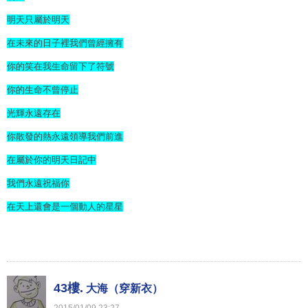
明天只屬於明天
在未來的日子裡我們曾經擁有
你的笑在我生命留下了符號
你的生命不曾停止
光輝永遠存在
你散發的熱永遠領導我們前進
在屬於你的明天日記中
我們永遠祝福你
在天上還會是一個動人的星星
43樓.
大海（穿新衣）
2015
/
01
/
09
23
:
27