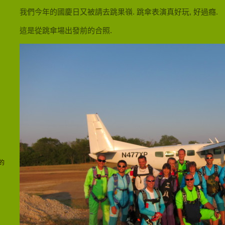
我們今年的國慶日又被請去跳果嶺. 跳傘表演真好玩, 好過癮.
這是從跳傘場出發前的合照.
的