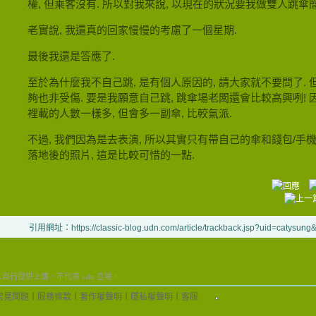
權, 但乘客沒有. 所以對我來說, 以現在的狀況要我做雙人跳傘
老實說, 我還真的回家慢慢的考慮了一個星期.
最後我還是答應了.
至於為什麼我不自己跳, 是有個人原因的, 請大家就不要問了. 
夠也非受傷. 要是我願意自己跳, 跳傘場老闆還會比較高興咧! 
裡載的人數一樣多, 但會多一副傘, 比較氣派.
不過, 我們因為是去表演, 所以其實只有帶自己的傘和錢包/手機
落地後的照片, 這是比較可惜的一點.
引用網址：https://classic-blog.udn.com/article/trackback.jsp?uid=catysun
行提供上傳，不代表 udn 立場。
常見問題
︱
服務條款
︱
著作權聲明
︱
隱私權聲明
︱
客服