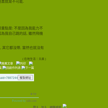
簡直就是不可能.
但重點是: 不是因為我能力不
因為我自己跳的話, 雖然飛機
, 其它都沒帶, 當然也就沒有
(
在地生活
｜
北美
)
g&aid=7887244
▲top
Powered by
udn.com
登入
加入
網路城邦