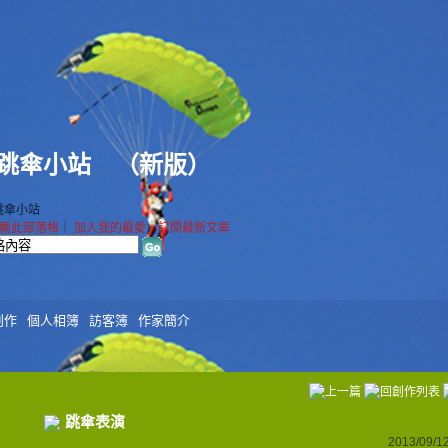
s 跳傘小站
（
新版
）
 跳傘小站
薦此部落格
｜
加入我的最愛
｜
訂閱最新文章
創作
個人相簿
訪客簿
作家簡介
跳傘表演
2013/09/12