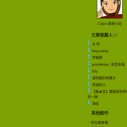
Caty's 跳傘小站
文章推薦人
(9)
水 羚
king wang
李毓勝
jenniferlee...祝您幸福
Elly
波特蘭的老媽子
芮城阿八
【無★言】雲遊到世界
另一端
海拉
其他創作
‧
吃在跳傘場