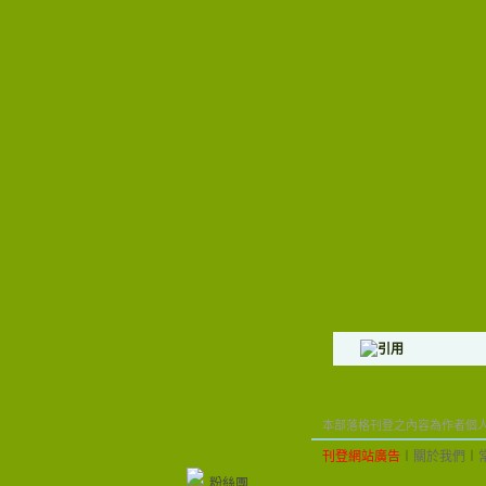
本部落格刊登之內容為作者個人自
刊登網站廣告
︱
關於我們
︱
粉絲團