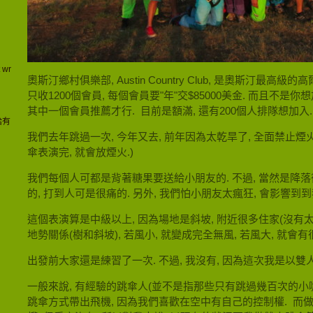
 wr
奧斯汀鄉村俱樂部, Austin Country Club, 是奧斯汀最高
只收1200個會員, 每個會員要"年"交$85000美金. 而且不是
其中一個會員推薦才行. 目前是額滿, 還有200個人排隊想加入.
給有
我們去年跳過一次, 今年又去, 前年因為太乾旱了, 全面禁止煙火
傘表演完, 就會放煙火.)
我們每個人可都是背著糖果要送給小朋友的. 不過, 當然是降落
的, 打到人可是很痛的. 另外, 我們怕小朋友太瘋狂, 會影響到
這個表演算是中級以上, 因為場地是斜坡, 附近很多住家(沒有太
地勢關係(樹和斜坡), 若風小, 就變成完全無風, 若風大, 就會有
出發前大家還是練習了一次. 不過, 我沒有, 因為這次我是以雙
一般來說, 有經驗的跳傘人(並不是指那些只有跳過幾百次的小
跳傘方式帶出飛機, 因為我們喜歡在空中有自己的控制權. 而做