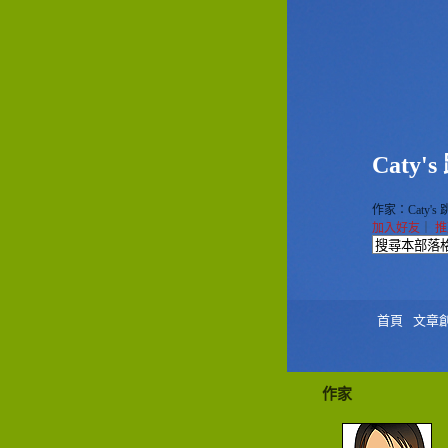
Caty'
作家：Caty's
加入好友
｜
推
首頁
文章
作家