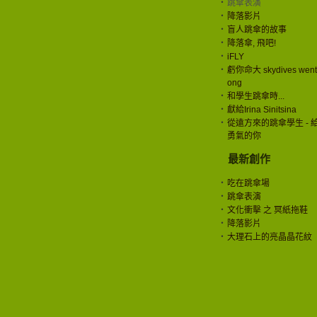
‧
跳傘表演
‧
降落影片
‧
盲人跳傘的故事
‧
降落傘, 飛吧!
‧
iFLY
‧
虧你命大 skydives went
ong
‧
和學生跳傘時...
‧
獻給Irina Sinitsina
‧
從遠方來的跳傘學生 - 
勇氣的你
最新創作
‧
吃在跳傘場
‧
跳傘表演
‧
文化衝擊 之 冥紙拖鞋
‧
降落影片
‧
大理石上的亮晶晶花紋