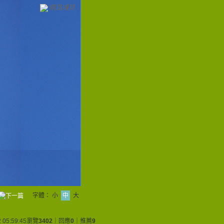
網路城邦
字體：
小
中
大
 05:59:45
瀏覽
3402
｜回應
0
｜推薦
9