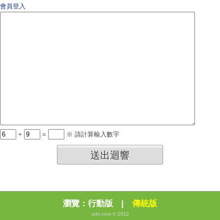
會員登入
+
=
※ 請計算輸入數字
送出迴響
瀏覽：
行動版
|
傳統版
udn.com © 2012