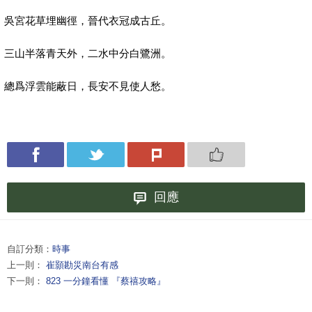
吳宮花草埋幽徑，晉代衣冠成古丘。
三山半落青天外，二水中分白鷺洲。
總爲浮雲能蔽日，長安不見使人愁。
回應
自訂分類：
時事
上一則：
崔顥勘災南台有感
下一則：
823 一分鐘看懂 『蔡禧攻略』