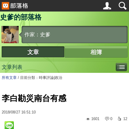
史爹的部落格
作家：史爹
文章
相簿
文章列表
所有文章
/
目前分類：時事評論|政治
李白勘災南台有感
2018
/
08
/
27
16:51:10
1601
0
12