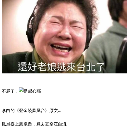
不屁了，
李白的《登金陵凤凰台》原文...
鳳凰臺上鳳凰遊，鳳去臺空江自流。