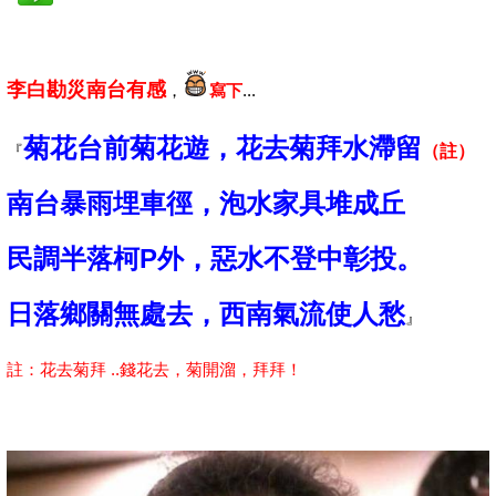
李白勘災南台有感
，
寫下
...
菊花台前菊花遊，花去菊拜水滯留
『
（註）
南台暴雨埋車徑，泡水家具堆成丘
民調半落柯P外，惡水不登中彰投。
日落鄉關無處去，西南氣流使人愁
』
註：花去菊拜 ..錢花去，菊開溜，拜拜！