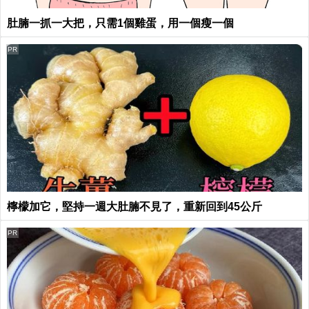
肚腩一抓一大把，只需1個雞蛋，用一個瘦一個
PR
檸檬加它，堅持一週大肚腩不見了，重新回到45公斤
PR