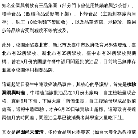
知名企業與餐飲有王品集團（部分門市曾使用於鍋底與沙茶醬）、
聯華食品（飯糰商品受影響下架）、卜蜂食品（主動封存廠內庫
存）、味王（8款泡麵下架回收），以及晶華酒店、老協珍、路易
莎等品牌皆受到程度不等的波及。
此外，校園淪陷臺北市、新北市及臺中市政府教育局盤查發現，臺
北市有22所學校、新北市有35所學校、臺中市有24所學校與機
構，曾在5月份的團膳午餐中誤用問題批號油品，目前均已無庫存
並嚴令校園停用相關品牌。
這這起近日發生中連致癌油品事件，其核心的爭議點，首先是
檢驗
漏洞與時差
，中聯油脂該批油品在4月份出廠時，自主檢驗呈現合
格。直到6月下旬，下游大廠「南僑集團」自主複驗發現成品數值
偏高，通報中聯重驗，才在6月29日確實驗出超標。這導致有長達
兩個月的時間差，問題油品早已被消費者與學童大量吃下肚。
其次是
起因尚未釐清
，多位食品與化學專家（如台大農化系教授蘇