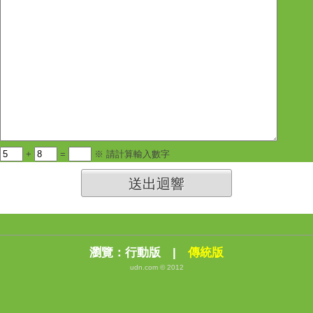
+
=
※ 請計算輸入數字
送出迴響
瀏覽：
行動版
|
傳統版
udn.com © 2012