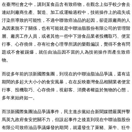
在臺灣社會之中，講到某食品含有致癌物，在觀念上似乎較少會去
連結到廠商生產、製造、加工或運輸過程中，技術操作上的疏失或
汙染所導致的可能性，不過中聯致癌油品的起因，卻是跟廠商的人
為因素脫不了關係，也有可能就是中聯油脂股份有限公司的管理階
層、廠房工作人員，或者其他一些中下游食品業者投機取巧、便宜
行事、心存僥倖，存有社會心理學所講的樂觀偏誤，覺得不會有問
題或不會被踢爆，就任由油品因不當的人為技術操作而產生致癌
物。
而從多年前的頂新國際集團，到現在的中聯油脂油品爭議，還有這
期間的多起大大小小的食安風暴，在在反映臺灣食品相關業者便宜
行事、投機取巧、心存僥倖，視顧客、消費者權益於無物的心態，
多年來始終如一。
而頂新國際集團油品爭議事件，民主進步黨結合新聞媒體嚴厲抨擊
馬英九政府食安把關不力，但該起事件之後直到現在中聯油脂股份
有限公司致癌油品爭議爆發的期間，就還發生了萊豬、萊牛、狂牛