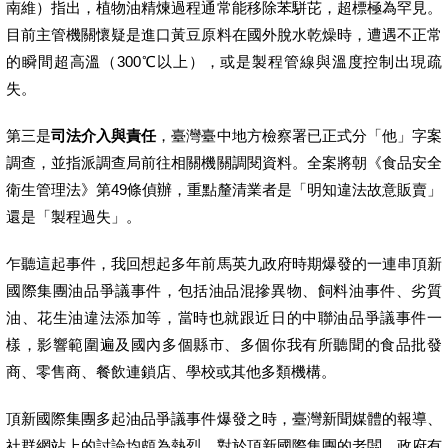
南維）指出，植物油精煉過程通常能移除苯駢芘，超標極為罕見。
目前主管機關懷疑是進口黃豆原料在國外脫水乾燥時，遭遇不正常
的瞬間超高溫（300℃以上），或是製程管線與溫度控制出現疏
失。
第三是
司法介入與責任
，臺灣臺中地方檢察署已正式分「他」字案
調查，並指派調查局前往相關機關調閱資料。全案將朝《食品安全
衛生管理法》第49條偵辦，重點釐清業者是「明知違法故意販賣」
還是「製程過失」。
乍聽這起事件，我回想起多年前馬英九政府時期爆發的一連串頂新
國際集團油品爭議事件，包括油品混摻異物、飼料油事件、劣質
油、花生油違法添加等，當時也就跟近日的中聯油品爭議事件一
樣，影響範圍遍及國內多個縣市、多個你我有所聽聞的食品批發
商、零售商、餐飲連鎖店、學校或其他多類機構。
頂新國際集團多起油品爭議事件爆發之時，臺灣新聞媒體的報導、
社群網站上的討論均頗為熱烈，對於頂新國際集團的老闆、政府有