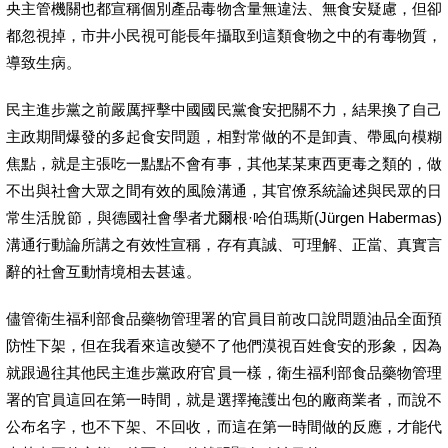
央主管機關也都宣稱個別產品毒物含量無違法、無食安疑慮，但卻
都忽視掉，市井小民視可能長年攝取到這類食物之中的有毒物質，
導致生病。
民主進步黨之前嚴厲抨擊中國國民黨食安把關不力，結果換了自己
主政期間爆發的多起食安問題，相對常做的不是卸責、帶風向模糊
焦點，就是主張吃一點點不會有事，其他某某東西更毒之類的，做
不出與社會大眾之間有效的風險溝通，其官僚系統論述與民眾的日
常生活脫節，與德國社會學者尤爾根·哈伯瑪斯(Jürgen Habermas)
溝通行動論所講之有效性宣稱，存有真誠、可理解、正當、真實言
辭的社會互動情境相去甚遠。
儘管衛生福利部食品藥物管理署的官員目前改口說問題油品全面預
防性下架，但在我看來這改變不了他們漠視百姓食安的形象，因為
就跟過往其他民主進步黨政府官員一樣，衛生福利部食品藥物管理
署的官員這回在第一時間，就是選擇掩護出包的廠商業者，而說不
公布名字，也不下架、不回收，而這在第一時間做的反應，才能代