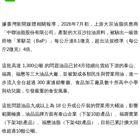
據臺灣新聞媒體相關報導，2026年7月初，上游大宗油脂供應商
「中聯油脂股份有限公司」產製的大豆沙拉油原料，被驗出一級致
癌物「苯駢芘（BaP）」每公斤達8.1微克，超出法規標準（每公
斤2微克）4倍。
這批高達 1,300公噸 的問題油品已於4月陸續出貨給下游的泰山、
福壽、福懋等三大油品大廠，並被製成各類民生與營業用油，進一
步流入全台超過 300 家連鎖餐廳、食品加工廠及數十所高中小學
與幼兒園，引發嚴重的食安風暴。
這批問題油品九成以上為 18 公升或公斤裝的營業用大桶油，影響
範圍極廣，油品品牌方面有泰山企業（下架10款產品）、福壽實業
（下架3款產品）、福懋油脂（下架4款產品），目前已累計擴大回
收超過10餘公噸。