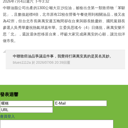
2026年7月4日週六 下午3:32
中聯油脂公司出產的1300公噸大豆沙拉油，被檢出含第一類致癌物「苯駢
芘」，且數值超標4倍，北市原有22校在營養午餐使用到相關油品，後又改
為42所，但台北市長蔣萬安週五晚間卻在台東與縣長饒慶鈴、國民黨縣長
參選人吳秀華慶祝熱氣球嘉年華。立委吳思瑤今（4）日痛批，蔣萬安樂不
思「北」，還說退休想移居台東，呼籲大家完成蔣萬安的心願，讓沈伯洋
做市長。
中聯致癌油品爭議這件事，我覺得打蔣萬安真的是莫名其妙。
blues1112a
於
2026
/
07
/
06
20
:
39
回覆
發表迴響
會員登入