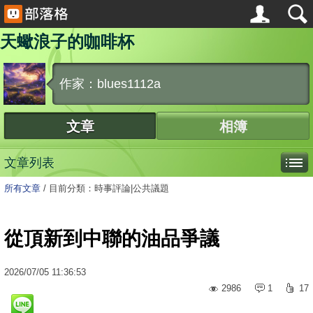
天蠍浪子的咖啡杯
作家：blues1112a
文章
相簿
文章列表
所有文章
/
目前分類：時事評論|公共議題
從頂新到中聯的油品爭議
2026
/
07
/
05
11:36:53
2986
1
17