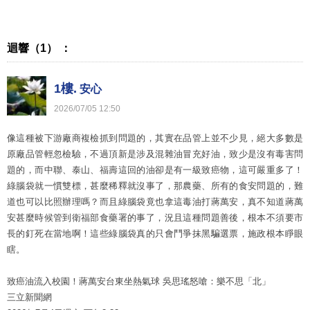
迴響（1） ：
1樓.
安心
2026
/
07
/
05
12
:
50
像這種被下游廠商複檢抓到問題的，其實在品管上並不少見，絕大多數是
原廠品管輕忽檢驗，不過頂新是涉及混雜油冒充好油，致少是沒有毒害問
題的，而中聯、泰山、福壽這回的油卻是有一級致癌物，這可嚴重多了！
綠腦袋就一慣雙標，甚麼稀釋就沒事了，那農藥、所有的食安問題的，難
道也可以比照辦理嗎？而且綠腦袋竟也拿這毒油打蔣萬安，真不知道蔣萬
安甚麼時候管到衛福部食藥署的事了，況且這種問題善後，根本不須要市
長的釘死在當地啊！這些綠腦袋真的只會鬥爭抹黑騙選票，施政根本睜眼
瞎。
致癌油流入校園！蔣萬安台東坐熱氣球 吳思瑤怒嗆：樂不思「北」
三立新聞網