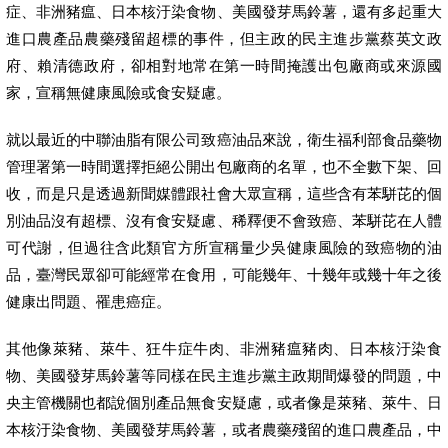
症、非洲豬瘟、日本核汙染食物、美國發芽馬鈴薯，還有多起重大
進口農產品農藥殘留超標的事件，但主政的民主進步黨蔡英文政
府、賴清德政府，卻相對地常在第一時間掩護出包廠商或來源國
家，宣稱無健康風險或食安疑慮。
就以最近的中聯油脂有限公司致癌油品來說，衛生福利部食品藥物
管理署第一時間選擇拒絕公開出包廠商的名單，也不全數下架、回
收，而是只是透過新聞媒體跟社會大眾宣稱，這些含有苯駢芘的個
別油品沒有超標、沒有食安疑慮、稀釋便不會致癌、苯駢芘在人體
可代謝，但過往含此類官方所宣稱量少吳健康風險的致癌物的油
品，臺灣民眾卻可能經常在食用，可能幾年、十幾年或幾十年之後
健康出問題、罹患癌症。
其他像萊豬、萊牛、狂牛症牛肉、非洲豬瘟豬肉、日本核汙染食
物、美國發芽馬鈴薯等同樣在民主進步黨主政期間爆發的問題，中
央主管機關也都說個別產品無食安疑慮，或者像是萊豬、萊牛、日
本核汙染食物、美國發芽馬鈴薯，或者農藥殘留的進口農產品，中