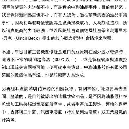
關單位譴責的力道都不小，而最近的中聯油品事件，目前看起來，
我是覺得新聞熱度也不小，而有人認為，過往頂新集團的油品爭議
事件，因為初爆發時便被認為是廠商投機取巧、人為刻意造成，所
以譴責廠商的力道較強，並以風險社會這個德國社會學者烏爾里希
·貝克（Ulrich Beck）提出的核心概念所述社會情境來對照。
不過，單從目前主管機關懷疑是進口黃豆原料在國外脫水乾燥時，
遭遇不正常的瞬間超高溫（300℃以上），或是製程管線與溫度控
制出現疏失這兩種可能，便可從中去懷疑，中聯油脂股份有限公司
這回的致癌油品爭議，也是該廠商人為造成。
另再經我查詢苯駢芘來源的相關報導，有關單位可能還要再去查
問、釐清的，是目前被爆出的這批致癌油品，是否因為油脂原料在
乾燥加工時接觸燃燒廢氣所產生，或者生產加工製造、運輸的過程
中，香菸與二手菸、汽機車廢氣（特別是柴油引擎）或工業廢氣的
汙染等。