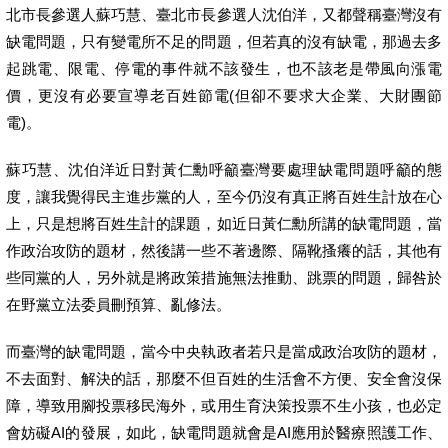
北市長參選人蘇巧慧、臺北市長參選人沈伯洋，又都聲稱臺灣沒有
缺電問題，只有變電所不足的問題，但若真的沒有缺電，那過去多
起跳電、限電、停電的事件就不該發生，也不該老是帶風向漲電
價，更沒有必要宣導老百姓節電(但卻不要求大企業、大財團節
電)。
蘇巧慧、沈伯洋近日對黃仁勳呼籲臺灣要處理缺電問題呼籲的態
度，讓我覺得民主進步黨的人，至今仍沒有真正將百姓生計放在心
上，只是想將百姓生計的課題，如近日黃仁勳所講的缺電問題，當
作政治攻防的題材，然後講一些不著邊際、隔靴搔癢的話，其他有
些同黨的人，另外就是將政策措施無法推動、跳票的問題，歸咎於
在野黨立法委員刪預算、亂修法。
而臺灣的缺電問題，當今中央執政者若只是當成政治攻防的題材，
不去面對、解決的話，那麼不但百姓的生活會不方便、安全會沒保
障，導致用腳投票移民海外，或用生育決策投票不生小孩，也必定
會妨礙AI的發展，如此，缺電問題就會是AI應用於醫療照護工作、