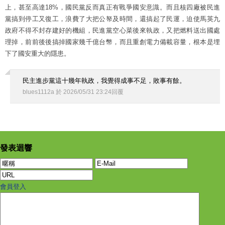
上，甚至高達18%，國民黨反而真正有戰爭國安意識。而且核四廠被民進
黨搞到停工又復工，浪費了大把公帑及時間，還搞起了民運，迫使馬英九
政府不得不封存建好的機組，民進黨空心菜後來執政，又把燃料送出國處
理掉，前前後後搞掉國家幾千億台幣，而且重創電力備載容量，根本是埋
下了國安重大的隱患。
民主進步黨這十幾年執政，我覺得成事不足，敗事有餘。
blues1112a
於
2026
/
05
/
31
23
:
24
回覆
發表迴響
會員登入