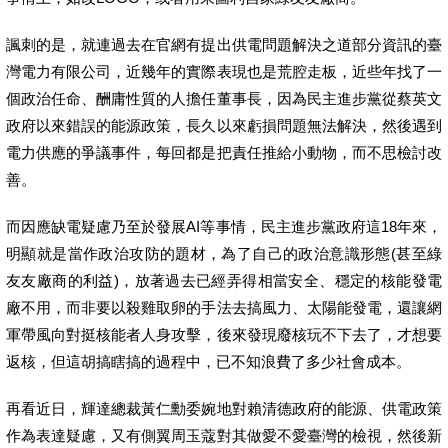
諷刺的是，就連過去在官網有提出供電問題解決之道部分資訊的臺
灣電力有限公司，近幾年的實際表現也是荒腔走板，近些年找了一
個政治任命、酬庸性質的人擔任董事長，因為民主進步黨從蔡英文
政府以來錯誤的能源政策，長久以來虧損問題無法解決，然後遇到
電力供應的爭議事件，每回都是把責任推給小動物，而不思檢討改
善。
而因應缺電疑慮乃至於發展AI等事情，民主進步黨政府這18年來，
明顯就是當作政治攻防的題材，為了自己的政治意識形態(甚至綠
友友廠商的利益)，放著過去已經弄得相當安全、穩定的核能發電
廠不用，而非要以殺雞取卵的手法去搞風力、太陽能發電，還讓網
軍帶風向對挺核能者人身攻擊，後來發現廢核玩不下去了，才想要
返核，但這胡搞瞎搞的過程中，已不知浪費了多少社會成本。
再看近日，輝達總裁黃仁勳委婉地對賴清德政府的能源、供電政策
作為表達疑慮，又有側翼周玉蔻對其做愛不愛臺灣的檢視，然後新