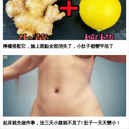
檸檬搭配它，臉上斑點全部消失了，小肚子都變平坦了
PR
起床就先做件事，沒三天小腹就不見了! 肚子一天天變小！