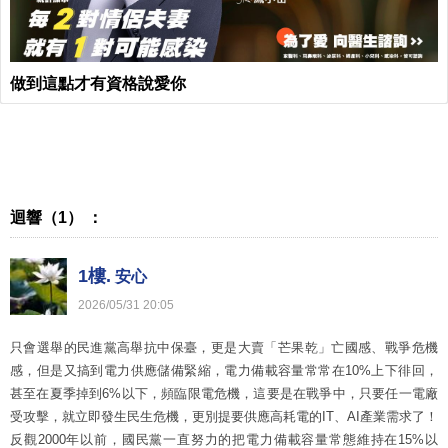
做到這點才有資格說愛你
迴響（1） ：
1樓.
安心
2026
/
05
/
31
20
:
05
只會選舉的民進黨高舉抗中保臺，更是大賣「芒果乾」亡國感、戰爭危機
感，但是又搞到電力供應儲備緊縮，電力備載容量常常在10%上下徘回，
甚至在夏季掉到6%以下，頻臨限電危機，這要是在戰爭中，只要任一電廠
受攻擊，就立即發生民生危機，更別提要供應高耗電的IT、AI產業需求了！
反觀2000年以前，國民黨一直努力的把電力備載容量常態維持在15%以