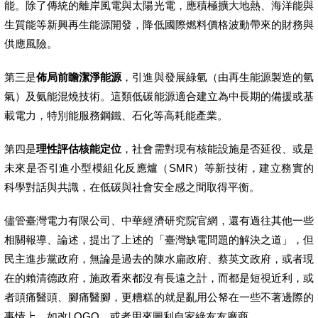
能。除了傳統的離岸風電與太陽光電，應積極擴大地熱、海洋能與
生質能等新興再生能源開發，降低國際燃料價格波動帶來的財務與
供應風險。
第三是
佈局前瞻潔淨能源
，引進與發展綠氫（由再生能源製造的氫
氣）及氨能混燒技術。這類低碳能源適合建立為中長期的備援或基
載電力，特別能服務鋼鐵、石化等高耗能產業。
第四是
理性評估核能定位
，社會需對現有核能設施是否延役、或是
未來是否引進小型模組化反應爐（SMR）等新技術，建立務實的
科學對話與共識，在低碳與社會安全感之間取得平衡。
儘管臺灣電力有限公司、中華經濟研究院官網，還有過往其他一些
相關報導、論述，提出了上述的「臺灣缺電問題的解決之道」，但
民主進步黨政府，無論是過去的陳水扁政府、蔡英文政府，或者現
在的賴清德政府，施政看來都沒有長遠之計，而都是短視近利，或
者頭痛醫頭、腳痛醫腳，更糟糕的就是亂用公帑在一些不著邊際的
事情上，如改LOGO，或者用來圖利自家綠友友廠商。