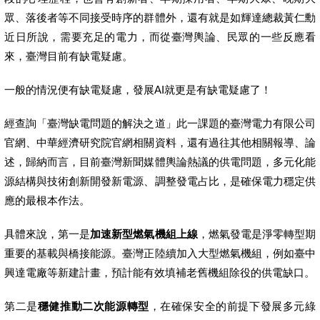
眾、落後者等不同接受時序的群體外，還有就是如輝達總裁黃仁勳
近日所說，需要充足的電力，而從臺灣輿論、民眾的一些反應看
來，臺灣目前有缺電疑慮。
一般的情況便有缺電疑慮，發展AI就更是有缺電疑慮了！
經查詢「臺灣缺電問題的解決之道」此一課題的臺灣電力有限公司
官網、中華經濟研究院官網相關資料，還有過往其他相關報導、論
述，歸納而言，目前臺灣新聞媒體輿論熱議的供電問題，多元化能
源結構與技術創新開發新電源、調整發電占比，是確保電力穩定供
應的最根本作法。
具體來說，第一是
加速新型燃氣機組上線
，燃氣發電是淨零轉型期
重要的基載與橋接能源。臺灣正陸續加入大型燃氣機組，例如臺中
興達電廠等新建計畫，預計能有效填補老舊機組除役的供電缺口。
第二是
穩健推動二次能源轉型
，在確保安全的前提下發展多元綠