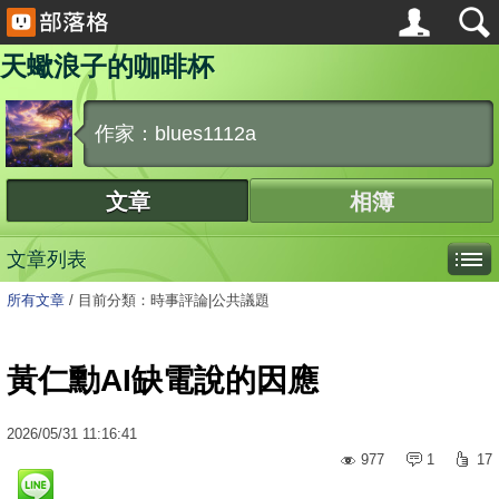
天蠍浪子的咖啡杯
作家：blues1112a
文章
相簿
文章列表
所有文章
/
目前分類：時事評論|公共議題
黃仁勳AI缺電說的因應
2026
/
05
/
31
11:16:41
977
1
17