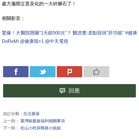
處方箋開立普及化的一大絆腳石了！
相關影音：
驚爆！大醫院開藥"1天錯500次"？ 醫證實:差點毀掉"肝功能" #健康
DoReMi ‪@健康我+1 ‪@中天電視
回應
自訂分類：
生活廣場
上一則：
臺灣銀髮族福利相關事項
下一則：
松山小吃與戰狼小姐姐