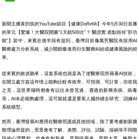
新聞主播黃韵筑的YouTube節目【健康DoReMi】今年5月30日首播
的單元【驚爆！大醫院開藥"1天錯500次"？ 醫證實:差點毀掉"肝功
能"】當中，來賓在後半段有提到，臺灣目前像萬芳醫院有採用AI
醫療處方分析系統，減少開錯藥進而衍生醫療糾紛或健康風險的頻
率。
從來賓的敘述聽來，這套系統也就是為了使醫療院所藉著AI技術，
在開立處方簽這件情上能夠比較有效率、可預測、可計算，但依我
之見，這世界隨時都會有以往未曾見過、遇過的新興疾病、病毒
等，AI未必能夠處理，這可能就還是要靠人腦持續去研究、訓練AI
系統模型。
然而，臺灣發展AI應用在醫療照護或其他領域，除了要考慮創新擴
散理論所提的，受眾會有了解、表態、評估、試驗、採納等不同階
段的心理歷程，也會有創新者、早期採用者、早期大眾、晚期大