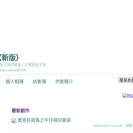
（
新版
）
加入我的最愛
｜
訂閱最新文章
dn.com/bin0204it
個人相簿
訪客簿
作家簡介
最新創作
奧克拉荷馬之牛仔與印第安
2009/12/25 11:34:39 ｜瀏