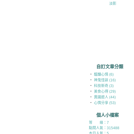
淡影
自訂文章分類
‧
醞釀心情 (6)
‧
神鬼怪談 (16)
‧
科技新奇 (3)
‧
美食心得 (29)
‧
異國遊人 (44)
‧
心情分享 (53)
個人小檔案
等 級：7
點閱人氣：315488
本日人氣：5