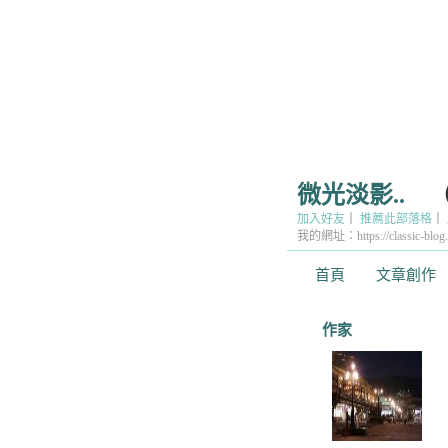
微光淡影..
加入好友
｜
推薦此部落格
｜
我的網址：https://classic-blog.u
首頁
文章創作
作家