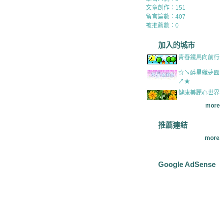
文章創作：151
留言篇數：407
被推薦數：
0
加入的城市
青春鐵馬向前行
☆↘醉星織夢園
↗★
健康美麗心世界
more.
推薦連結
more.
Google AdSense