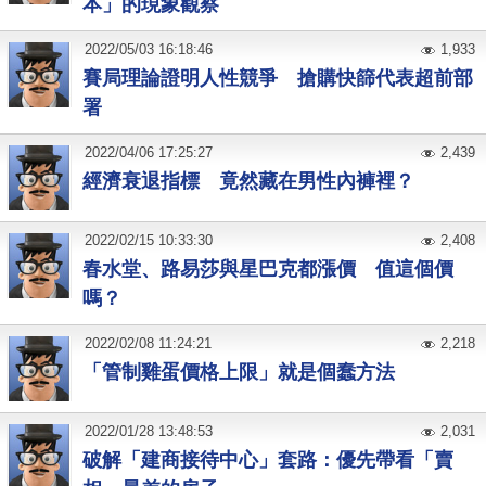
本」的現象觀察
2022
/
05
/
03
16:18:46
1,933
賽局理論證明人性競爭 搶購快篩代表超前部
署
2022
/
04
/
06
17:25:27
2,439
經濟衰退指標 竟然藏在男性內褲裡？
2022
/
02
/
15
10:33:30
2,408
春水堂、路易莎與星巴克都漲價 值這個價
嗎？
2022
/
02
/
08
11:24:21
2,218
「管制雞蛋價格上限」就是個蠢方法
2022
/
01
/
28
13:48:53
2,031
破解「建商接待中心」套路：優先帶看「賣