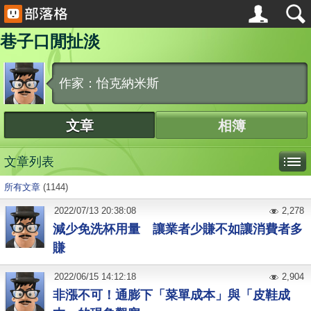
巷子口閒扯淡
作家：怡克納米斯
文章
相簿
文章列表
所有文章
(1144)
2022
/
07
/
13
20:38:08
2,278
減少免洗杯用量 讓業者少賺不如讓消費者多
賺
2022
/
06
/
15
14:12:18
2,904
非漲不可！通膨下「菜單成本」與「皮鞋成