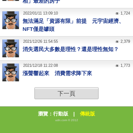
相」最差的房子
2022
/
01
/
11
13:09:10
1,724
無法滿足「資源有限」前提 元宇宙經濟、
NFT僅是噱頭
2021
/
12
/
26
11:54:55
2,379
消失選民大多數是理性？還是理性無知？
2021
/
12
/
18
11:22:08
1,773
漲聲響起來 消費需求降下來
下一頁
瀏覽：
行動版
|
傳統版
udn.com © 2012