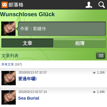
Wunschloses Glück
作家：劉建伶
文章
相簿
文章列表
所有文章
(167)
2010
/
02
/
13
07:32:57
1,266
要過年囉!
2010
/
02
/
13
02:57:14
1,446
Sea Burial