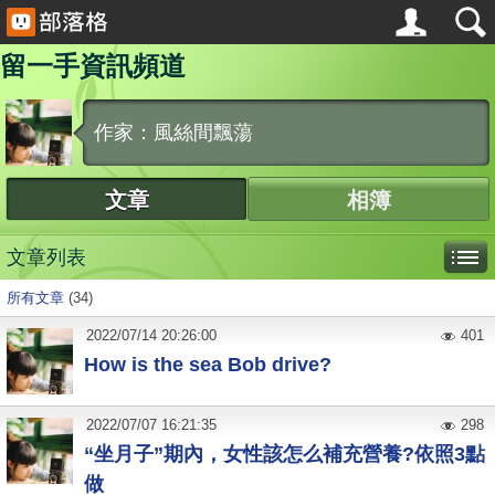
留一手資訊頻道
作家：風絲間飄蕩
文章
相簿
文章列表
所有文章
(34)
2022
/
07
/
14
20:26:00
401
How is the sea Bob drive?
2022
/
07
/
07
16:21:35
298
“坐月子”期內，女性該怎么補充營養?依照3點
做