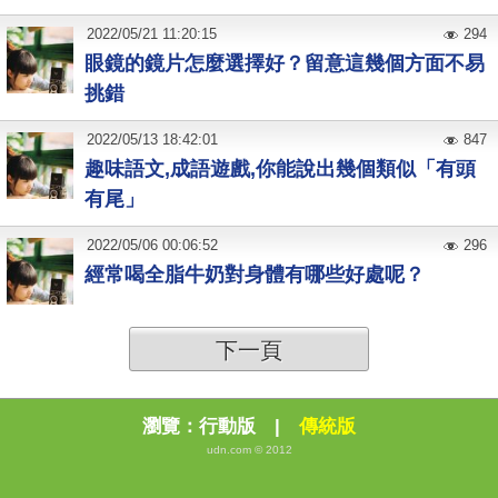
2022
/
05
/
21
11:20:15
294
眼鏡的鏡片怎麼選擇好？留意這幾個方面不易
挑錯
2022
/
05
/
13
18:42:01
847
趣味語文,成語遊戲,你能說出幾個類似「有頭
有尾」
2022
/
05
/
06
00:06:52
296
經常喝全脂牛奶對身體有哪些好處呢？
下一頁
瀏覽：
行動版
|
傳統版
udn.com © 2012