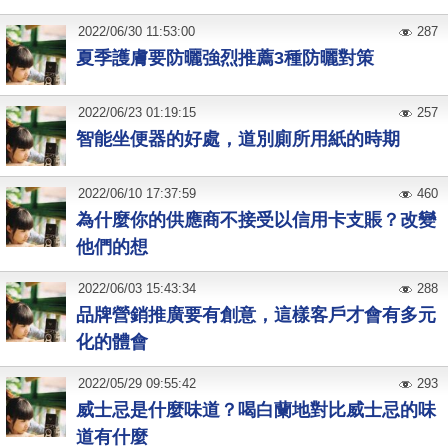
2022
/
06
/
30
11:53:00
287
夏季護膚要防曬強烈推薦3種防曬對策
2022
/
06
/
23
01:19:15
257
智能坐便器的好處，道別廁所用紙的時期
2022
/
06
/
10
17:37:59
460
為什麼你的供應商不接受以信用卡支賬？改變
他們的想
2022
/
06
/
03
15:43:34
288
品牌營銷推廣要有創意，這樣客戶才會有多元
化的體會
2022
/
05
/
29
09:55:42
293
威士忌是什麼味道？喝白蘭地對比威士忌的味
道有什麼