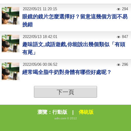
2022
/
05
/
21
11:20:15
294
眼鏡的鏡片怎麼選擇好？留意這幾個方面不易
挑錯
2022
/
05
/
13
18:42:01
847
趣味語文,成語遊戲,你能說出幾個類似「有頭
有尾」
2022
/
05
/
06
00:06:52
296
經常喝全脂牛奶對身體有哪些好處呢？
下一頁
瀏覽：
行動版
|
傳統版
udn.com © 2012