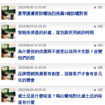
2022
/
06
/
30
11:53:00
287
夏季護膚要防曬強烈推薦3種防曬對策
2022
/
06
/
23
01:19:15
256
智能坐便器的好處，道別廁所用紙的時期
2022
/
06
/
10
17:37:59
460
為什麼你的供應商不接受以信用卡支賬？改變
他們的想
2022
/
06
/
03
15:43:34
288
品牌營銷推廣要有創意，這樣客戶才會有多元
化的體會
2022
/
05
/
29
09:55:42
293
威士忌是什麼味道？喝白蘭地對比威士忌的味
道有什麼