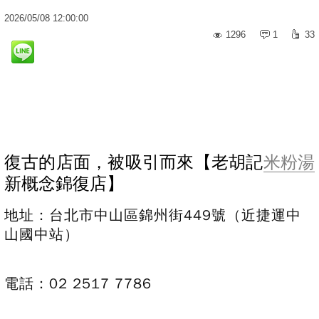
2026
/
05
/
08
12:00:00
1296
1
33
復古的店面，被吸引而來【老胡記
米粉湯
新概念錦復店
】
地址：台北市中山區錦州街449號
（近捷運中
山國中站）
電話：02 2517 7786