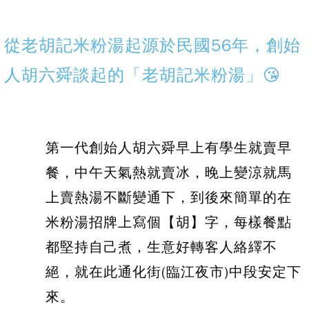
從老胡記米粉湯起源於民國56年，創始
人胡六舜談起的「老胡記米粉湯」😘
第一代創始人胡六舜早上有學生就賣早
餐，中午天氣熱就賣冰，晚上變涼就馬
上賣熱湯不斷變通下，到後來簡單的在
米粉湯招牌上寫個【胡】字，每樣餐點
都堅持自己煮，生意好轉客人絡繹不
絕，就在此通化街(臨江夜市)中段安定下
來。