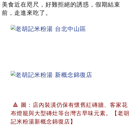
美食近在咫尺，好難拒絕的誘惑，假期結束
前，走進來吃了。
🔺 圖：店內裝潢仍保有懷舊紅磚牆、客家花
布燈籠與大型磚灶等台灣古早味元素。【老胡
記米粉湯新概念錦復店】