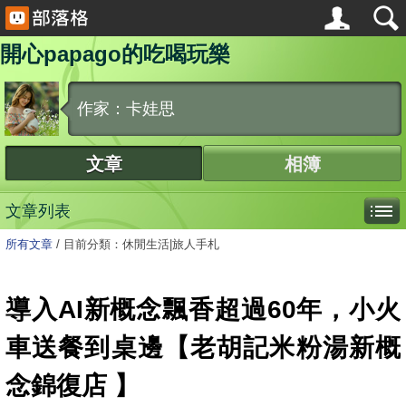
開心papago的吃喝玩樂
作家：卡娃思
文章
相簿
文章列表
所有文章
/
目前分類：休閒生活|旅人手札
導入AI新概念飄香超過60年，小火
車送餐到桌邊【老胡記米粉湯新概
念錦復店 】