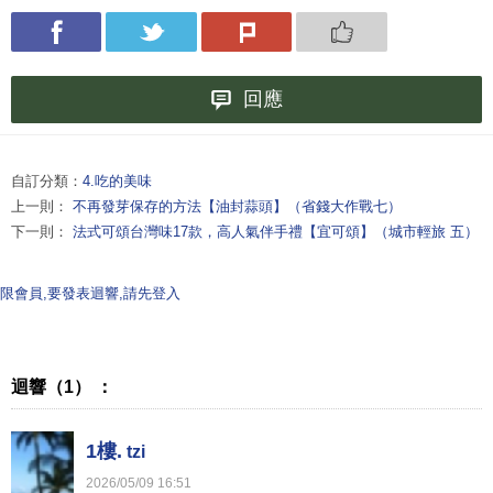
回應
自訂分類：
4.吃的美味
上一則：
不再發芽保存的方法【油封蒜頭】（省錢大作戰七）
下一則：
法式可頌台灣味17款，高人氣伴手禮【宜可頌】（城市輕旅 五）
限會員,要發表迴響,請先登入
迴響（1） ：
1樓.
tzi
2026
/
05
/
09
16
:
51