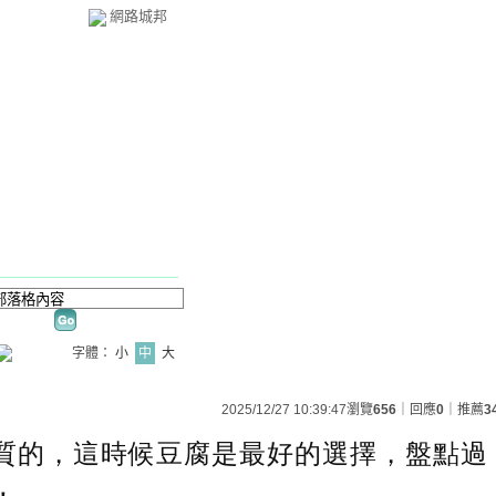
網路城邦
字體：
小
中
大
2025/12/27 10:39:47
瀏覽
656
｜回應
0
｜推薦
3
質的，這時候豆腐是最好的選擇，盤點過