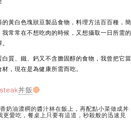
！
料的黃白色塊狀豆製品食物，料理方法百百種，
，我常常在不想吃肉的時候，又想攝取一日所需
擇。
蛋白質、鐵、鈣又不含膽固醇的食物，我曾把它
食材，現在是為健康所需而吃。
eak
丼飯
🔴
蒜香奶油濃稠的醬汁林在飯上，再配點小菜做成丼
我更愛吃，餐桌上只要有這道，秒殺般的迅速見