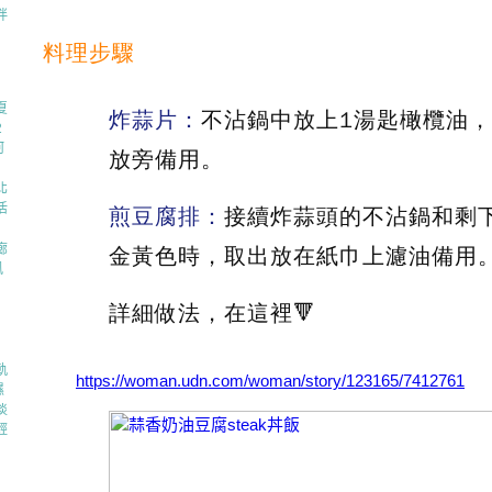
拌
料理步驟
夏
炸蒜片：
不沾鍋中放上1湯匙橄欖油
2
河
放旁備用。
北
活
煎豆腐排：
接續炸蒜頭的不沾鍋和剩
廊
金黃色時，取出放在紙巾上濾油備用
風
詳細做法，在這裡🔻
軌
https://woman.udn.com/woman/story/123165/7412761
濕
淡
輕