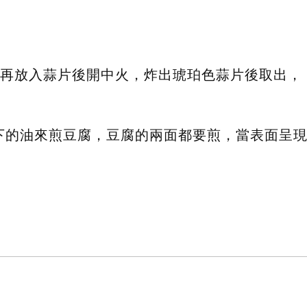
，再放入蒜片後開中火，炸出琥珀色蒜片後取出，
下的油來煎豆腐，豆腐的兩面都要煎，當表面呈
。