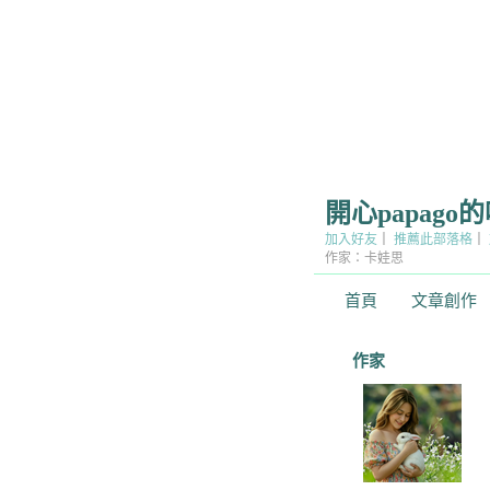
開心papago
加入好友
｜
推薦此部落格
｜
作家：卡娃思
首頁
文章創作
作家