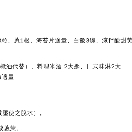
頭8粒、蔥1根、海苔片適量、白飯3碗、涼拌酸甜
欖油代替）、料理米酒 2大匙、日式味淋2大
椒適量
微壓使之脫水）。
成蔥茉。