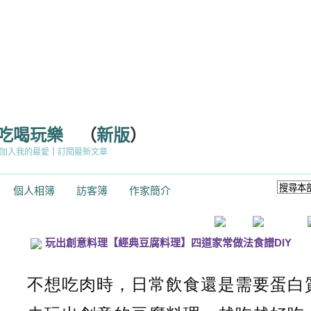
的吃喝玩樂
（
新版
）
加入我的最愛
｜
訂閱最新文章
個人相簿
訪客簿
作家簡介
玩出創意料理【經典豆腐料理】四道家常做法食譜DIY
不想吃肉時，日常飲食還是需要蛋白