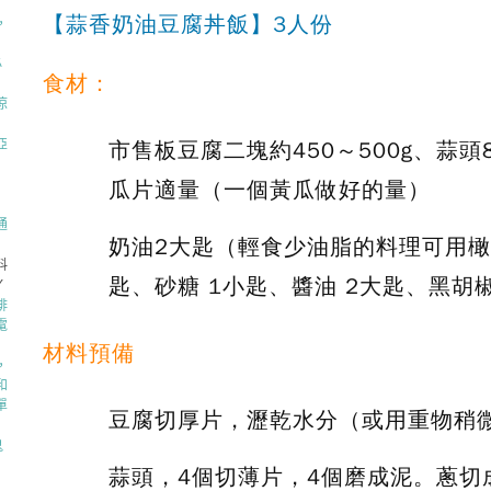
【蒜香奶油豆腐丼飯】3人份
，
必
食材：
涼
亞
市售板豆腐二塊約450～500g、蒜
瓜片適量（一個黃瓜做好的量）
通
奶油2大匙（輕食少油脂的料理可用橄
料
匙、砂糖 1小匙、醬油 2大匙、黑胡
Y
啡
電
材料預備
，
和
單
豆腐切厚片，瀝乾水分（或用重物稍
鬼
蒜頭，4個切薄片，4個磨成泥。蔥切