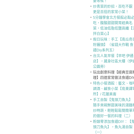
要等候！
‧
炒青菜的妙招，百吃不厭
更是百搭的家常小菜！
‧
5分鐘學會北方餐館必點
吃，酸酸甜甜開胃經典名
菜，低油低脂低鹽高纖【
拌白菜心】
‧
假日玩味：手工【南瓜奇
籽饅頭】（省錢大作戰 食
譜Diy系列五）
‧
台北人氣早餐【早吧 伊通
店】，藏身社區大樓（伊
公園旁）
‧
玩出創意料理【經典豆腐
理】四道家常做法食譜DI
‧
特色小餐酒館：藝文、咖
調酒、鹹食小菜【島東譯
所】/ 花蓮美崙
‧
手工自製【鬼頭刀魚丸】
隨手來碗鮮甜美味的湯麵
炒時蔬，輕輕鬆鬆簡簡單
的做好一餐的料理（二）
‧
粉類零添加食譜DIY：【
頭刀魚丸】，魚丸湯自製
（一）