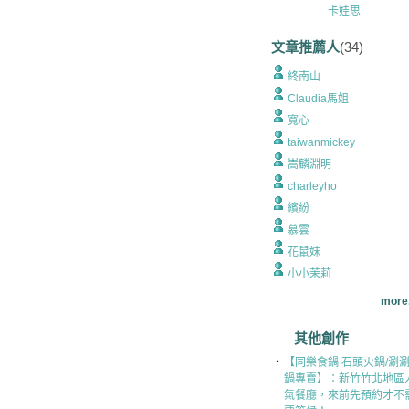
卡娃思
文章推薦人
(34)
終南山
Claudia馬姐
寬心
taiwanmickey
嵩麟淵明
charleyho
繽紛
慕雲
花鼠妹
小小茉莉
more.
其他創作
‧
【同樂食鍋 石頭火鍋/涮
鍋專賣】：新竹竹北地區
氣餐廳，來前先預約才不