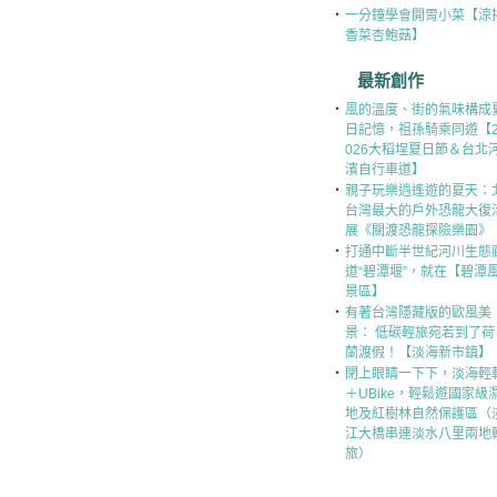
‧
一分鐘學會開胃小菜【涼
香菜杏鮑菇】
最新創作
‧
風的溫度、街的氣味構成
日記憶，祖孫騎乘同遊【
026大稻埕夏日節＆台北
濱自行車道】
‧
親子玩樂逍遙遊的夏天：
台灣最大的戶外恐龍大復
展《關渡恐龍探險樂園》
‧
打通中斷半世紀河川生態
道“碧潭堰”，就在【碧潭
景區】
‧
有著台灣隱藏版的歐風美
景： 低碳輕旅宛若到了荷
蘭渡假！【淡海新市鎮】
‧
閉上眼睛一下下，淡海輕
＋UBike，輕鬆遊國家級
地及紅樹林自然保護區（
江大橋串連淡水八里兩地
旅）