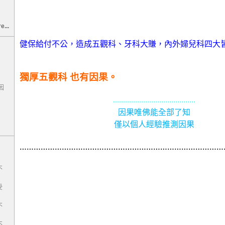
e...
健保給付不公，造成五觀科、牙科大賺，內外婦兒科四大
獨厚五觀科
也有因果。
因
.........................................
因果唯佛能全部了知
僅以個人經驗推測因果
……………………………………………………………………………
！
不
受
不
不