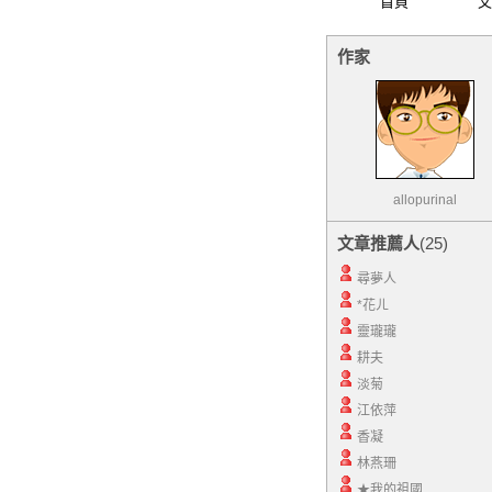
首頁
文
作家
allopurinal
文章推薦人
(25)
尋夢人
*花ㄦ
靈瓏瓏
耕夫
淡菊
江依萍
香凝
林燕珊
★我的祖國