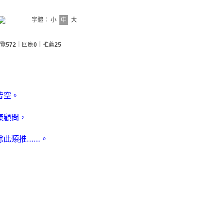
字體：
小
中
大
覽
572
｜回應
0
｜推薦
25
皆空。
康顧問，
餘此類推……。