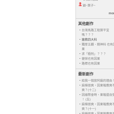
穎~葉子~
mor
其他創作
‧
台灣馬路工程算平宜
嗎？？？
‧
搶救四大科
‧
獨厚五觀、精神科 也有
果
‧
求「極刑」？？？
‧
健保也有因果
‧
路標也有因果
最新創作
‧
給我一個放阿扁的理由
‧
麻辣很爽，因果報應爽
爽？(十二)
‧
因緣際會時，果報還自
！ (五)
‧
麻辣很爽，因果報應爽
爽？(十一)
‧
麻辣很爽，因果報應爽