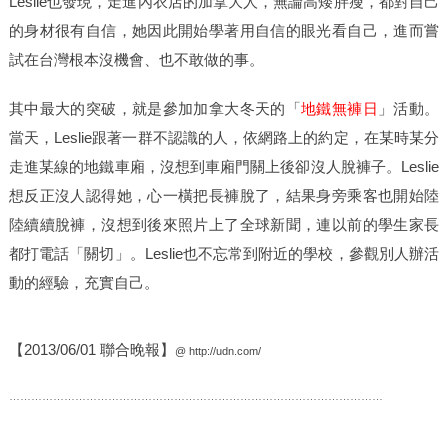
也發現，走進內衣店的加拿大人，無論高矮胖瘦，都對自己
Leslie
的身材很有自信，她因此開始學著用自信的眼光看自己，進而嘗
試在台灣根本沒機會、也不敢做的事。
其中最大的突破，就是參加加拿大冬天的「
地鐵無褲日
」活動。
當天，
跟著一群不認識的人，依網路上的約定，在某時某分
Leslie
走進某線的地鐵車廂，沒想到車廂門關上後卻沒人脫褲子。
Leslie
想反正沒人認得她，心一橫把長褲脫了，結果身旁乘客也開始陸
陸續續脫褲，沒想到後來照片上了全球新聞，連以前的學生家長
都打電話「關切」。
也不忘常到附近的學校，參觀別人辦活
Leslie
動的經驗，充實自己。
【
聯合晚報】
2013/06/01
@
http://udn.com/
…………………………………………………………………………………………