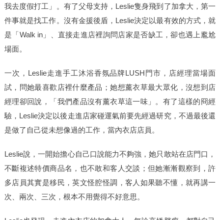
我去度假打工」。有了父母支持，
隻身飛到了加拿大，第一
Leslie
件事就是找工作。沒有金援後盾，
決定以最有效的方式，就
Leslie
是「
」、直接走進店裡詢問店家是否缺工，卻也遇上尷尬
Walk in
場面。
一次，
走進手工沐浴香氛品牌
門市，店經理當場面
Leslie
LUSH
試，問她最喜歡店裡什麼產品；她想薰衣草最大眾化，沒想到店
經理卻回說，「我們產品沒有薰衣草這一味」。有了這樣的冏經
驗，
決定以後走進店家碰運氣前要先經過研究，不過最後還
Leslie
是做了自己從未想像過的工作，當內衣店店員。
說，一開始擔心自己口說能力不夠強，她只敢站在店門口，
Leslie
不斷複述特價商品名，也不敢和客人交談；但她漸漸觀察到，許
多店員其實是移民，英文怪腔怪調，客人如果聽不懂，就再講一
次、兩次、三次，根本不用覺得不好意思。