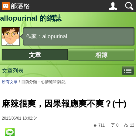
allopurinal 的網誌
作家：allopurinal
文章
相簿
文章列表
所有文章
/
目前分類：心情隨筆|雜記
麻辣很爽，因果報應爽不爽？(十)
2013
/
06
/
01
18:02:34
711
0
12