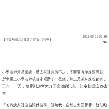
2013.06.01 02:29
【聯合晚報
記者舒子榕
台北報導】
╱
/
pm
小學老師黃晶瑩說，過去家裡負債不少，下面還有弟妹要照顧。
所幸當上小學老師後替家裡攢了一些錢，加上兄弟姊妹也都有了
工作，一天，她看到加拿大打工度假的訊息，決定把握這個機
會。
「爸媽說家裡沒錢讓我留學，既然我一直想去出國看看，就鼓勵