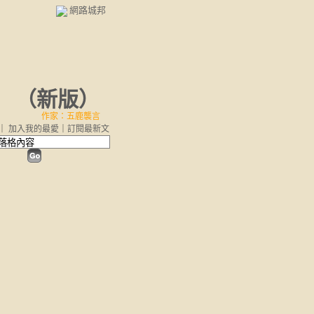
網路城邦
（
新版
）
作家：五鹿襲言
｜
加入我的最愛
｜
訂閱最新文
章