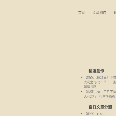
首頁
文章創作
精選創作
‧
【旅遊】2013三月下
大利之行(1)：首日，
漫漫長路
‧
【旅遊】2013三月下
大利之行：行前準備篇
自訂文章分類
‧
【創作】 (158)