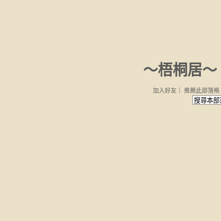
～梧桐居～
加入好友
｜
推薦此部落格