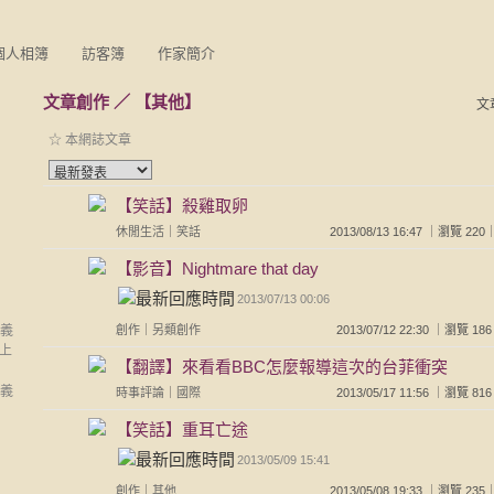
個人相簿
訪客簿
作家簡介
文章創作
／
【其他】
文
☆ 本網誌文章
【笑話】殺雞取卵
休閒生活
｜
笑話
2013/08/13 16:47 ｜瀏覽 
【影音】Nightmare that day
2013/07/13 00:06
旬義
創作
｜
另類創作
2013/07/12 22:30 ｜瀏覽
機上
【翻譯】來看看BBC怎麼報導這次的台菲衝突
旬義
時事評論
｜
國際
2013/05/17 11:56 ｜瀏覽
【笑話】重耳亡途
2013/05/09 15:41
創作
｜
其他
2013/05/08 19:33 ｜瀏覽 