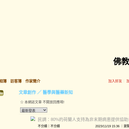
佛
相簿
訪客簿
作家簡介
加入好友
｜
文章創作
／
醫學與醫藥新知
☆ 本網誌文章 不開放回應唷!
民調：80%的荷蘭人支持為非末期病患提供協助
不分類
｜
不分類
2023/11/19 15:36 