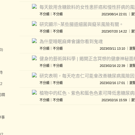
每天飲用含糖飲料的女性患肝癌和慢性肝病的風
不分類
｜
不分類
2023/08/14 22:01
研究顯示~某些腸道細菌與癡呆風險有關。
不分類
｜
不分類
2023/07/20 14:22
為什麼睡眠麻痺會讓你看到鬼魂
不分類
｜
不分類
2023/03/11 13:10 
3)
健身的藝術與科學 | 揭開正念冥想的健康神秘面
不分類
｜
不分類
2023/02/16 22:39 
待
研究表明，每天吃杏仁可能會改善糖尿病風險因
不分類
｜
不分類
2023/02/16 17:01 
2
植物中的紅色、紫色和藍色色素可降低患糖尿病
的精
不分類
｜
不分類
2023/02/16 15:59
慘事
(2