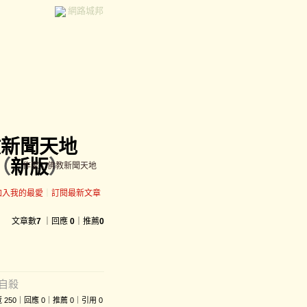
網路城邦
教新聞天地
（
新版
）
作家：佛教新聞天地
加入我的最愛
｜
訂閱最新文章
文章數
7
｜回應
0
｜推薦
0
自殺
｜瀏覽 250｜回應 0｜推薦 0｜引用 0