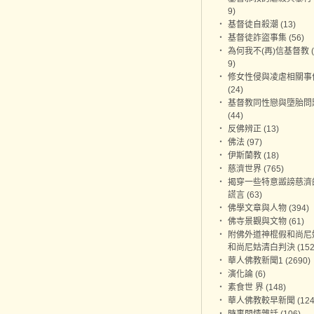
9)
‧
基督徒自殺潮 (13)
‧
基督徒詐盜事集 (56)
‧
為何我不(再)信基督教 (
9)
‧
修女性侵與凌虐相關事
(24)
‧
基督教同性戀與墮胎問
(44)
‧
反佛辨正 (13)
‧
佛法 (97)
‧
伊斯蘭教 (18)
‧
慈濟世界 (765)
‧
揭穿一些特意譭謗慈濟
謊言 (63)
‧
佛學文章與人物 (394)
‧
佛寺景觀與文物 (61)
‧
附佛外道神棍假和尚尼姑
和尚尼姑清白判決 (152
‧
華人佛教新聞1 (2690)
‧
演化論 (6)
‧
素食世 界 (148)
‧
華人佛教較早新聞 (124