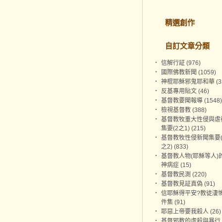
精選創作
自訂文章分類
‧
信解行証 (976)
‧
國際佛教新聞 (1059)
‧
神棍耶穌邪鬼耶和華 (3
‧
反基專用貼文 (46)
‧
基督教要聞報導 (1548)
‧
檢視基督教 (388)
‧
基督教牧重大性侵與虐
集要(2之1) (215)
‧
基督教牧性侵新聞集要(
之2) (833)
‧
基督教人物(耶穌等人)
神病症 (15)
‧
基督教民測 (220)
‧
基督教見証真偽 (91)
‧
信耶穌得平安?教徒淒
件集 (91)
‧
耶惡上帝要我殺人 (26)
‧
基督邪教的虐殺與暴行 