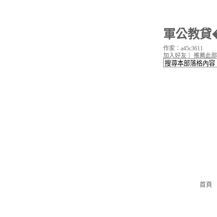
軍公教貸
作家：a45c3611
加入好友
｜
推薦此部
首頁