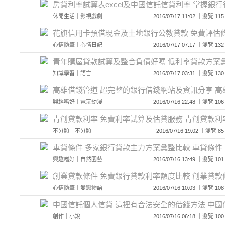
房貸利率試算表excel及中國信託信貸利率 掌握銀
休閒生活
｜
影視戲劇
2016/07/17 11:02 ｜瀏覽
花旗信用卡預借現金及土地銀行公教貸款 免費評估
心情隨筆
｜
心情日記
2016/07/17 07:17 ｜瀏覽
青年購屋貸款試算及整合負債好嗎 低利率貸款方案
知識學習
｜
語言
2016/07/17 03:31 ｜瀏覽
高雄借錢管道 超完整的銀行借錢網站及資訊分享 高
興趣嗜好
｜
電玩動漫
2016/07/16 22:48 ｜瀏覽
青創貸款利率 免費利率試算及估貸服務 青創貸款利
不分類
｜
不分類
2016/07/16 19:02 ｜瀏
車貸條件 多家銀行貸款主力方案彙整比較 車貸條件
興趣嗜好
｜
自然園藝
2016/07/16 13:49 ｜瀏覽
創業貸款條件 免費銀行貸款利率額度比較 創業貸款
心情隨筆
｜
愛戀物語
2016/07/16 10:03 ｜瀏覽
中國信託個人信貸 這裡有合法安全的借錢方法 中國
創作
｜
小說
2016/07/16 06:18 ｜瀏覽