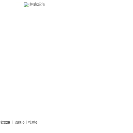
網路城邦
章數
329
｜回應
0
｜推薦
0