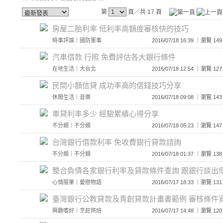
第
頁／共 17 頁
房屋二胎利率 低利率高額度審核快的技巧
時事評論
｜
國防軍事
2016/07/18 16:39 ｜瀏覽
汽車借款 行照 免費評估各大銀行條件
在地生活
｜
大台北
2016/07/18 12:54 ｜瀏覽
民間小額信貸 成功率高的借錢技巧分享
休閒生活
｜
音樂
2016/07/18 09:08 ｜瀏覽
車貸利率多少 經驗累績心得分享
不分類
｜
不分類
2016/07/18 05:23 ｜瀏覽
台灣銀行借款利率 免收費銀行貸款諮詢
不分類
｜
不分類
2016/07/18 01:37 ｜瀏覽
整合負債各家銀行利率及貸款條件查詢 跟銀行談出
心情隨筆
｜
愛戀物語
2016/07/17 18:33 ｜瀏覽
臺灣銀行公教貸款及青創貸款計畫書範例 審核條件
興趣嗜好
｜
烹飪烘焙
2016/07/17 14:48 ｜瀏覽