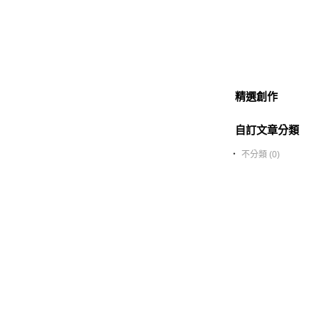
精選創作
自訂文章分類
‧
不分類 (0)