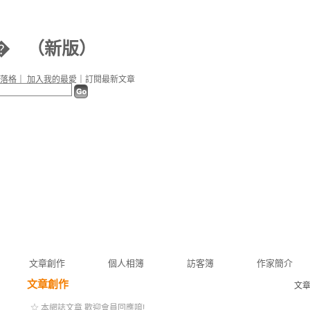
�
（
新版
）
落格
｜
加入我的最愛
｜
訂閱最新文章
文章創作
個人相簿
訪客簿
作家簡介
文章創作
文
☆ 本網誌文章 歡迎會員回應唷!