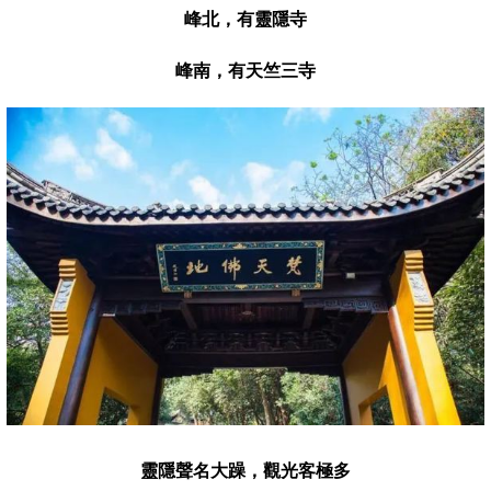
峰北，有靈隱寺
峰南
，
有天竺三寺
靈隱聲名大躁，觀光客極多