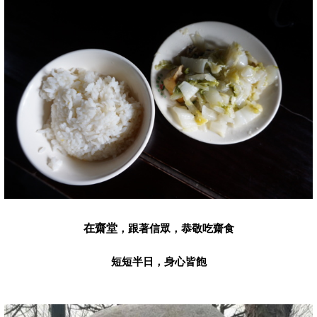
在齋堂
，跟著信眾，恭敬吃齋食
短短半日，身心皆飽