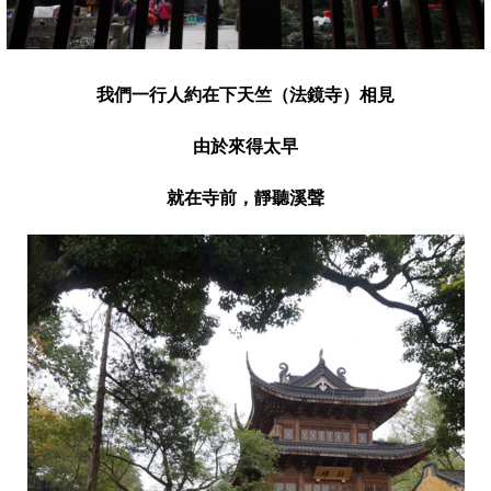
我們一行人約在下天竺（法鏡寺）相見
由於來得太早
就在寺前，靜聽溪聲