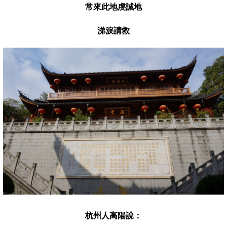
常來此地虔誠地
涕淚請救
杭州人高陽說：