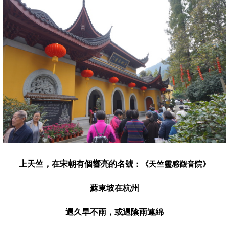
上天竺，在宋朝有個響亮的名號
：《天竺靈感觀音院》
蘇東坡在杭州
遇久旱不雨，或遇陰雨連綿