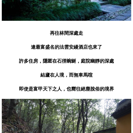
再往林間深處走
連最富盛名的法雲安縵酒店也來了
許多住房
，
隱匿在石徑蜿
蜒，
庭院
幽
靜的深處
結廬在人境
，
而無車馬喧
即使是富甲天下之人
，
也嚮往絕塵脫俗的境界