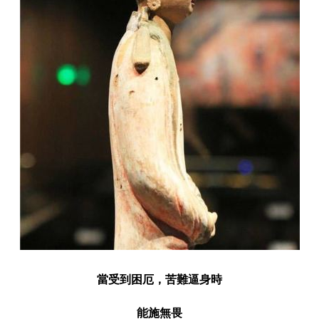
當受到困厄，苦難逼身時
能施無畏