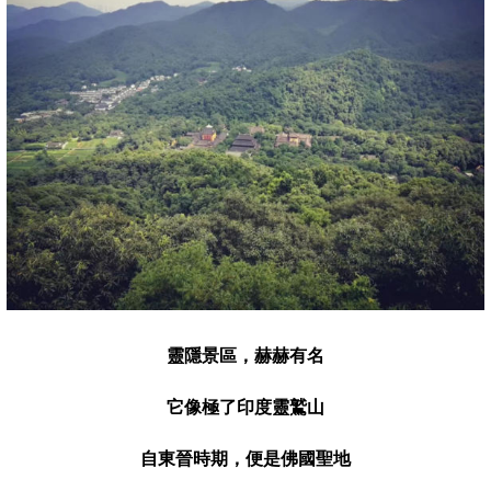
靈隱景區
，
赫
赫有名
它像極了印度靈鷲山
自東晉時期，便是佛國聖地