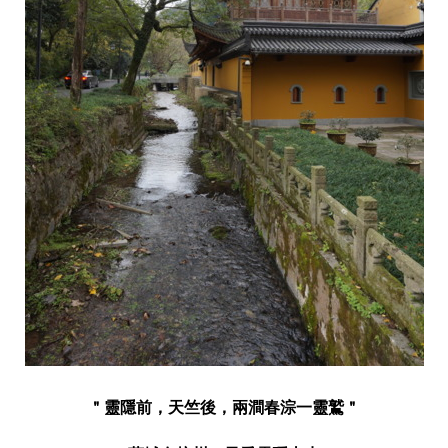
＂靈隱前，天竺後，兩澗春淙一靈鷲＂