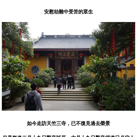
安慰劫難中受苦的眾生
如今走訪天竺三寺，已不復見過去榮景