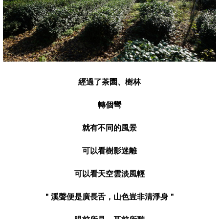
經過了茶園、樹林
轉個彎
就有不同的風景
可以看樹影迷離
可以看天空雲淡風輕
＂溪聲便是廣長舌，山色豈非清淨身＂