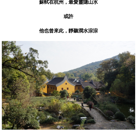
蘇軾在杭州，最愛靈隱山水
或許
他也曾來此，靜聽澗水淙淙