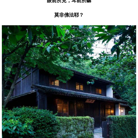
眼前所見，耳前所聽
莫非佛法耶？