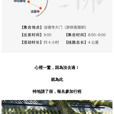
心裡一驚，
因為沒去過！
就為此
特地請了假
，報名
參加行程