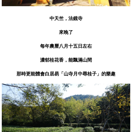
中天竺，法鏡寺
來晚了
每年農曆八月十五日左右
濃
郁
桂花香
，
能飄滿山間
那時更能體會白居易「山寺月中尋桂子」的樂趣