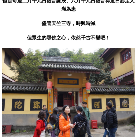
但是每逢二月十九日觀音誕辰、六月十九日觀音得道日必定人
滿為患
儘管天竺三寺，時興時滅
但眾生的尋佛之心，依然千古不變吧！