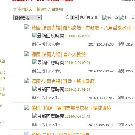
☆ 本網誌文章 歡迎你的回應唷!
第
頁／共 2 頁
德國-法蘭克福│羅馬廣場、市政廳、八角型噴水池
2018/06/15 09:55
休閒生活
｜
旅人手札
2014/12/18 15:36 ｜瀏覽 5
德國-法蘭克福│皇帝大教堂
路顧
2014/12/20 09:49
休閒生活
｜
旅人手札
2014/12/12 13:42 ｜瀏覽 1
市場
mph
德國-法蘭克福│班堡、舊市政廳
g樹中
2014/12/11 09:36
k泰拳
休閒生活
｜
旅人手札
2014/11/30 21:05 ｜瀏覽 1
博
德國│帕薩、德國南部黑森林、德捷邊境
2014/08/06 14:42
電小
休閒生活
｜
旅人手札
2014/08/05 10:11 ｜瀏覽 3
德國-慕尼黑│和慕尼黑說再見