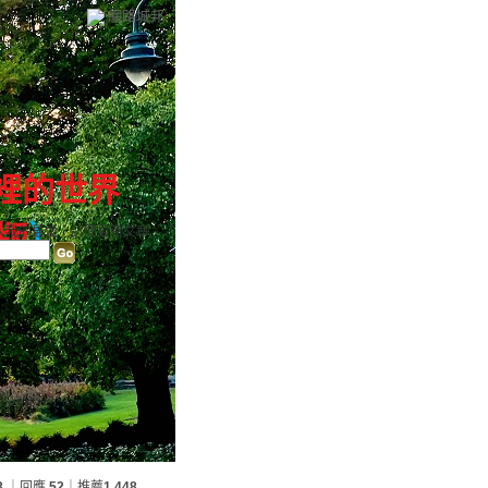
網路城邦
‧眼裡的世界
版
）
入我的最愛
｜
訂閱最新文章
8
｜回應
52
｜推薦
1,448