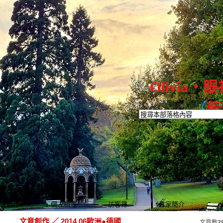
Olivia
作家：Olivia 隨心所欲
（
新
加入好友
｜
推薦此部落格
｜
加
章創作
個人相簿
訪客簿
作家簡介
文章創作
／
2014.06歐洲●德國
文章數
2