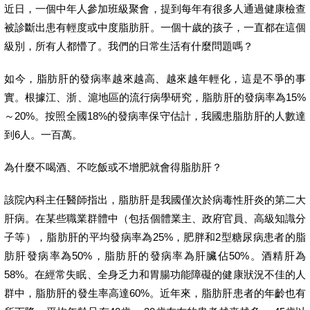
近日，一個中年人參加班級聚會，提到每年有很多人通過健康檢查
被診斷出患有輕度或中度脂肪肝。一個十歲的孩子，一直都在這個
級別，所有人都懵了。我們的日常生活有什麼問題嗎？
如今，脂肪肝的發病率越來越高、越來越年輕化，這是不爭的事
實。根據江、浙、滬地區的流行病學研究，脂肪肝的發病率為15%
～20%。按照全國18%的發病率保守估計，我國患脂肪肝的人數達
到6人。一百萬。
為什麼不喝酒、不吃飯或不增肥就會得脂肪肝？
該院內科主任醫師指出，脂肪肝是我國僅次於病毒性肝炎的第二大
肝病。在某些職業群體中（包括個體業主、政府官員、高級知識分
子等），脂肪肝的平均發病率為25%，肥胖和2型糖尿病患者的脂
肪肝發病率為50%，脂肪肝的發病率為肝臟佔50%。酒精肝為
58%。在經常失眠、全身乏力和胃腸功能障礙的健康狀況不佳的人
群中，脂肪肝的發生率高達60%。近年來，脂肪肝患者的年齡也有