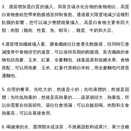
3、適當增加蛋白質的攝入。與富含碳水化合物的食物相比，高蛋
白食物會給您帶來飽腹感並抑制食慾。通過最大限度地減少這種對
飢餓的影響，您可以減少整體能量攝入。高蛋白食物主要有四大
類：肉類（雞肉、牲畜、魚、蝦等）、雞蛋、牛奶和大豆。
4.適當增加纖維攝入量。膳食纖維往往會產生飽腹感，但同時它會
減慢胃中食物排空的速度，可以保持長期的飽腹感。富含纖維的食
物包括燕麥、玉米、紅薯、全麥麵包、綠葉蔬菜和低糖水果。食物
搭配，可以用燕麥、玉米、紅薯代替精白米粉，用全麥麵包代替普
通麵包。
5. 合理的餐單。先吃大的，然後是小的；先吃液體的，然後是固
體；先吃低熱量的，然後是高熱量的……蔬菜個頭大，熱量低，所
以你需要在你面前吃。湯往往會填滿，可以在飯前喝。肉類和主食
熱量高，可以在幕後食用。
6. 喝健康的水。選擇開水或淡茶，不推薦甜飲料或果汁。果汁含糖