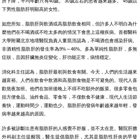
所下降，平均年齡只有40歲。 30歲左右的患者越來越多。 45歲以
下男性脂肪肝明顯高於女性。
如您所知，脂肪肝與飲酒或高脂肪飲食相同，但許多人不明白為什
麼他們在不喝酒或不吃太多肉的情況下會患上這種疾病。首都醫科
大學附屬北京地壇醫院負責人董凱浩認為，不喝酒也會感染肝病。
非酒精性脂肪肝的發生率為9%～46%。多為單純性脂肪肝，多無
症狀，且因肝臟無炎症變化，肝功能正常，病情穩定。
消化科主任認為，脂肪肝最初與飲食有關。今天，人們的生活越來
越富裕。人們在飲食中飲酒和高脂肪食物是不可避免的。現代人喜
歡熬夜加班。他們在加班後晚上不得不吃額外的飯菜。很多零食包
括方便食品、油炸食品、零食等，不僅飲食不健康，現代人生活節
奏快，運動時間少，運動也少。脂肪肝的發病年齡越來越年輕，發
病率越來越高的原因。
許多被診斷出患有脂肪肝的人感覺不舒服，並不太在意。醫院肝膽
外科副主任提醒我，醫生提倡脂肪肝，尤其是脂肪性肝炎的早發