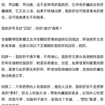
現、早診斷、早治療。這不是簡單的脂肪肝。它伴有肝臟炎症和肝
臟僵硬。它又在上漲。如果不積極治療，脂肪肝也可能發展為肝硬
化，這可能會產生不利後果。
脂肪肝常見於“五陷”，但你“成功”過嗎？
首都醫學院附屬北京洋安醫院營養師趙癌症回憶說，即使經常注意
飲食保健，也會出現以下五種關於脂肪肝的誤區：稻田。
陷阱一：脂肪肝不痛不癢，不用擔心。脂肪肝主要分為酒精性脂肪
肝和非酒精性脂肪肝，輕柔容易癒合。但是，如果發展到嚴重的階
段，還會引起肝硬化和肝癌。即使採取積極的治療，患病的肝臟也
無法恢復正常。
陷阱二：只有肥胖的人有脂肪肝，瘦的人沒有。脂肪肝並不是肥胖
者的“專利”。部分上班族久坐，導致內臟脂肪過多，出現向心性肥
胖。四肢不胖，但軀幹不膨大，卻脫光了衣服。 .. “肥肚”暴露，容