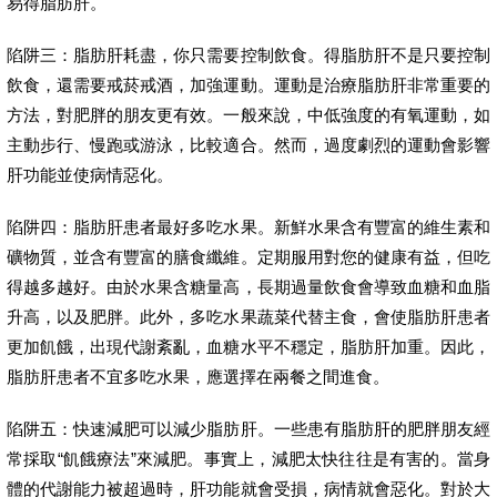
易得脂肪肝。
陷阱三：脂肪肝耗盡，你只需要控制飲食。得脂肪肝不是只要控制
飲食，還需要戒菸戒酒，加強運動。運動是治療脂肪肝非常重要的
方法，對肥胖的朋友更有效。一般來說，中低強度的有氧運動，如
主動步行、慢跑或游泳，比較適合。然而，過度劇烈的運動會影響
肝功能並使病情惡化。
陷阱四：脂肪肝患者最好多吃水果。新鮮水果含有豐富的維生素和
礦物質，並含有豐富的膳食纖維。定期服用對您的健康有益，但吃
得越多越好。由於水果含糖量高，長期過量飲食會導致血糖和血脂
升高，以及肥胖。此外，多吃水果蔬菜代替主食，會使脂肪肝患者
更加飢餓，出現代謝紊亂，血糖水平不穩定，脂肪肝加重。因此，
脂肪肝患者不宜多吃水果，應選擇在兩餐之間進食。
陷阱五：快速減肥可以減少脂肪肝。一些患有脂肪肝的肥胖朋友經
常採取“飢餓療法”來減肥。事實上，減肥太快往往是有害的。當身
體的代謝能力被超過時，肝功能就會受損，病情就會惡化。對於大