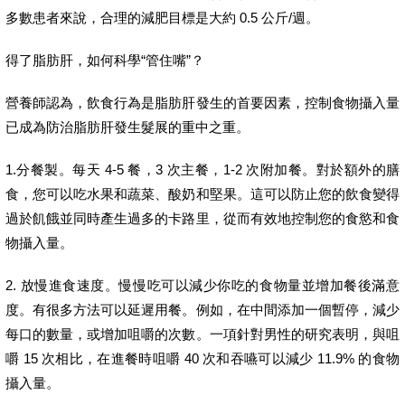
多數患者來說，合理的減肥目標是大約 0.5 公斤/週。
得了脂肪肝，如何科學“管住嘴”？
營養師認為，飲食行為是脂肪肝發生的首要因素，控制食物攝入量
已成為防治脂肪肝發生髮展的重中之重。
1.分餐製。每天 4-5 餐，3 次主餐，1-2 次附加餐。對於額外的膳
食，您可以吃水果和蔬菜、酸奶和堅果。這可以防止您的飲食變得
過於飢餓並同時產生過多的卡路里，從而有效地控制您的食慾和食
物攝入量。
2. 放慢進食速度。慢慢吃可以減少你吃的食物量並增加餐後滿意
度。有很多方法可以延遲用餐。例如，在中間添加一個暫停，減少
每口的數量，或增加咀嚼的次數。一項針對男性的研究表明，與咀
嚼 15 次相比，在進餐時咀嚼 40 次和吞嚥可以減少 11.9% 的食物
攝入量。