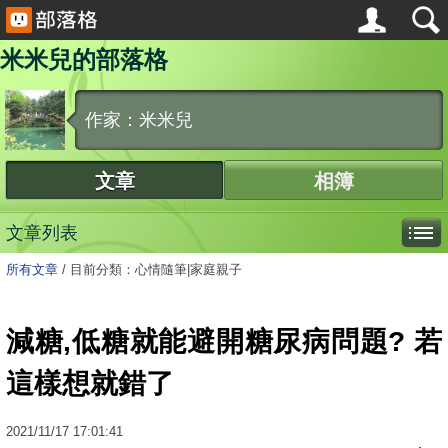
米米兒的部落格
作家：米米兒
文章
相簿
文章列表
所有文章
/
目前分類：心情隨筆|家庭親子
減糖,低糖就能避開糖尿病問題? 若
這樣想就錯了
2021
/
11
/
17
17:01:41