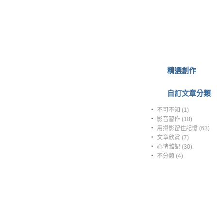
精選創作
自訂文章分類
‧
不可不知 (1)
‧
影音習作 (18)
‧
用攝影留住記憶 (63)
‧
文章欣賞 (7)
‧
心情雜記 (30)
‧
不分類 (4)