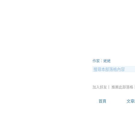
L8222C3
作家：姥姥
加入好友
｜
推薦此部落格
首頁
文章