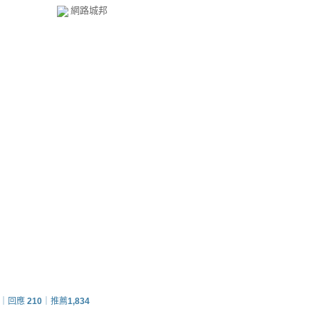
網路城邦
｜回應
210
｜推薦
1,834