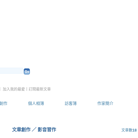
338 的部落格
（
新版
）
｜
加入我的最愛
｜
訂閱最新文章
創作
個人相簿
訪客簿
作家簡介
文章創作
／
影音習作
文章數
18