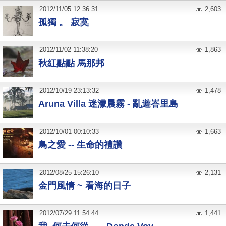
2012
/
11
/
05
12:36:31
2,603
孤獨 。 寂寞
2012
/
11
/
02
11:38:20
1,863
秋紅點點 馬那邦
2012
/
10
/
19
23:13:32
1,478
Aruna Villa 迷濛晨霧 - 亂遊峇里島
2012
/
10
/
01
00:10:33
1,663
鳥之愛 -- 生命的禮讚
2012
/
08
/
25
15:26:10
2,131
金門風情 ~ 看海的日子
2012
/
07
/
29
11:54:44
1,441