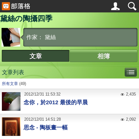
黛絲の陶攝四季
作家： 黛絲
文章
相簿
文章列表
所有文章
(49)
2012
/
12
/
31
11:53:32
2,435
念你，於2012 最後的早晨
2012
/
12
/
01
14:51:28
2,092
思念 - 陶板畫一幅