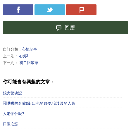
回應
自訂分類：
心情記事
上一則：
心疼!
下一則：
初二回娘家
你可能會有興趣的文章：
熄火驚魂記
鬧哄哄的名嘴&亂出包的政要,慘淒淒的人民
人老怕什麼?
口腹之慾