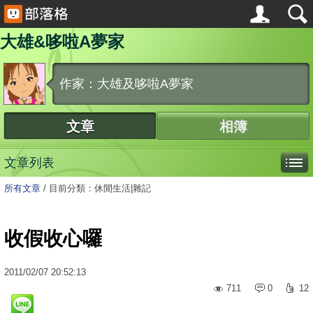
大雄&哆啦A夢家
作家：大雄及哆啦A夢家
文章
相簿
文章列表
所有文章
/
目前分類：休閒生活|雜記
收假收心囉
2011
/
02
/
07
20:52:13
711
0
12