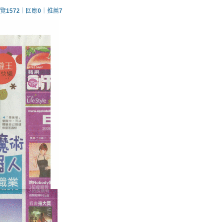
覽
1572
｜回應
0
｜推薦
7