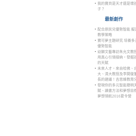
‧
我的寶貝是天才還是壞
子？
最新創作
‧
配合原民兒優勢智能 擬
教學策略
‧
寶可夢主題研究 培養多
優勢智能
‧
幼獅文藝專訪朱允文教
用真心引領接納，發掘
的天賦
‧
未來人才，來自哈佛、
大、清大教授及李開復
長的建議！吉思維教育
‧
發現你的多元智能聰明
賦、讀書方法和夢想目
夢想領航2016夏令營