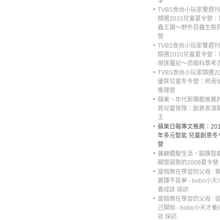
享
‧
TVBS食尚小玩家雙週
精選2010兒童夏令營：
蟲王國～野外昆蟲生態
營
‧
TVBS食尚小玩家雙週
精選2010兒童夏令營：
現侏羅紀～恐龍科學考
‧
TVBS食尚小玩家精選20
優質兒童冬令營：柯南
推理營
‧
蘋果、年代新聞都推薦
質兒童營隊：創意表演
王
‧
蘋果日報專文推薦：201
年多元智能 兒童創意冬
營
‧
兼顧體驗生活，鍛鍊智
關懷弱勢的2009夏令營
‧
當個樂在學習的父母 : 
實踐不是夢 - bobo小天
養成誌 採訪
‧
當個樂在學習的父母 : 
己開始 - bobo小天才養
誌 採訪