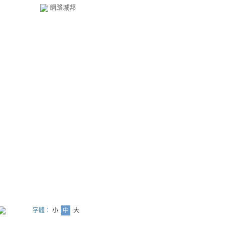
網路城邦
版
）
字體：
小
中
大