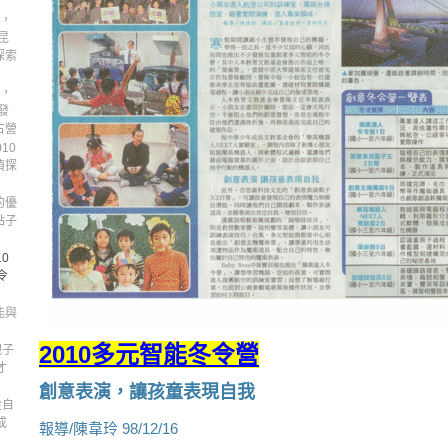
刊，
昆
探索
刊，
發
古營
10
偵探
的優
點子
0
令
能與
2010多元智能冬令營
親子
才
創意表演，讓孩童表現自我
從自
成
報導/陳韋玲 98/12/16