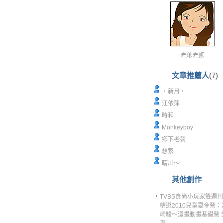
老爹老媽
文章推薦人
(7)
‧新月‧
江依萍
時和
Monkeyboy
鄉下老翁
想家
晴川～
其他創作
‧
TVBS食尚小玩家雙週
精選2010兒童夏令營：
崎駿～漫畫動畫基礎營 