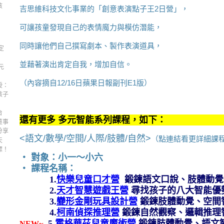
孩
吉思維科技文化事業的「創意表演點子王2日營」，
可讓孩童發現自己的表情魔力與模仿潛能，
同時讓他們自己撰寫劇本、製作表演道具，
定
並藉著演出肯定自我，增加自信。
元
（內容摘自12/16日蘋果日報副刊E1版）
授：
孩子
台
還有更多 多元智能系列課程，如下：
董事
分享
<語文/數學/空間/人際/肢體/自然>
（點連結看更詳細課
天
標！
‧ 對象：小一～小六
‧
課程名稱：
1.
快樂兒童口才營
鍛鍊語文口說、肢體動覺
2.
天才智慧遊戲王營
尋找孩子的八大智能優
3.
變形金剛玩具設計營
鍛鍊肢體動覺、空間
4.
柯南偵探推理營
鍛鍊自然觀察、邏輯推理
5.
霍格華茲兒童魔術營
鍛鍊肢體動覺、語文
NEW~