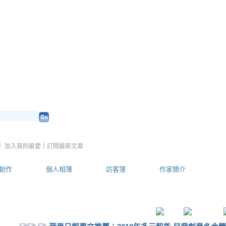
望天空~吉思維多元智能教育
（
新
｜
加入我的最愛
｜
訂閱最新文章
創作
個人相簿
訪客簿
作家簡介