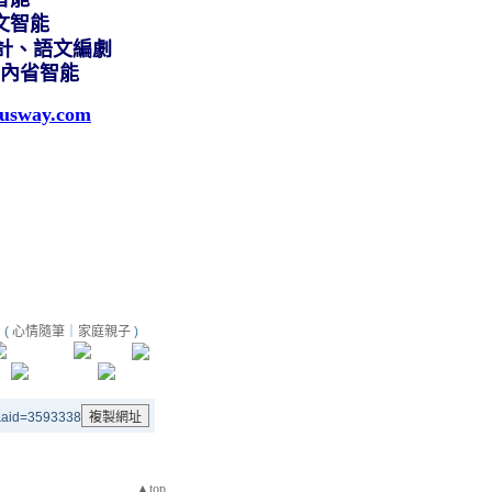
文智能
計、語文編劇
內省智能
usway.com
(
心情隨筆
｜
家庭親子
)
y&aid=3593338
▲top