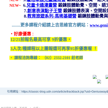
6.
兒童卡通漫畫營
鍛鍊肢體動覺、空間、語
NEW~
7.
創意表演點子王營
鍛鍊肢體表演、空間設
8.
教育旅遊系列-馬術基礎營
鍛鍊肢體動覺與
.......更多課程介紹請上吉思維官方網站：
www.geni
‧好康優惠
：
12/21前報名最高可享 9折優惠，
3人次/種課程以上團報還可再享95折優惠喔 ！
‧ 課程洽詢專線： （02）2332-2101 莊老師
引用網址：https://classic-blog.udn.com/article/trackback.jsp?uid=Geniuswa