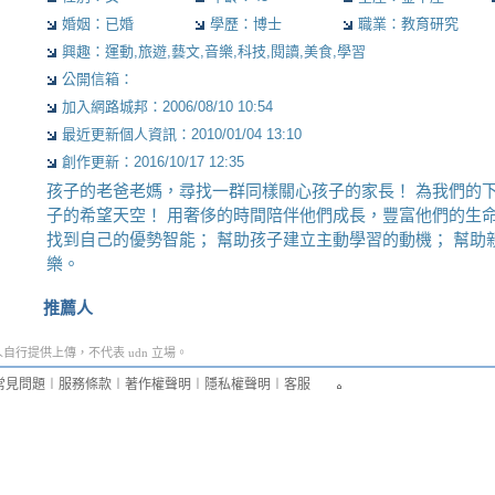
婚姻：已婚
學歷：博士
職業：教育研究
興趣：運動,旅遊,藝文,音樂,科技,閱讀,美食,學習
公開信箱：
加入網路城邦：2006/08/10 10:54
最近更新個人資訊：2010/01/04 13:10
創作更新：2016/10/17 12:35
孩子的老爸老媽，尋找一群同樣關心孩子的家長！ 為我們的
子的希望天空！ 用奢侈的時間陪伴他們成長，豐富他們的生命
找到自己的優勢智能； 幫助孩子建立主動學習的動機； 幫助
樂。
推薦人
行提供上傳，不代表 udn 立場。
常見問題
︱
服務條款
︱
著作權聲明
︱
隱私權聲明
︱
客服