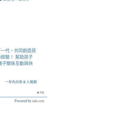
下一代，共同創造孩
經驗！ 幫助孩子
親子關係互動與快
一年內共有
0
人推薦
▲top
Powered by
udn.com