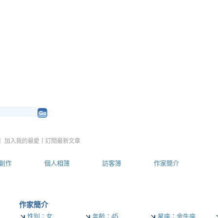
望天空~吉思維多元智能教育
（
新
｜
加入我的最愛
｜
訂閱最新文章
創作
個人相簿
訪客簿
作家簡介
作家簡介
性別：女
年齡：45
星座：金牛座