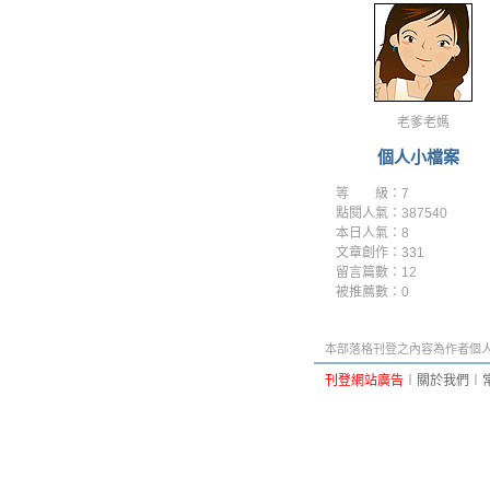
老爹老媽
個人小檔案
等 級：7
點閱人氣：387540
本日人氣：8
文章創作：331
留言篇數：12
被推薦數：
0
本部落格刊登之內容為作者個人自
刊登網站廣告
︱
關於我們
︱