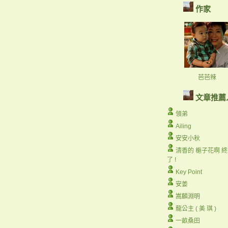
作家
芭芭辣
文章推薦
領弟
Ailing
安安小秋
清香的 梔子花啊 
了 !
Key Point
安姜
嵩麟淵明
龍公主 ( 美 琪 )
一畝桑田