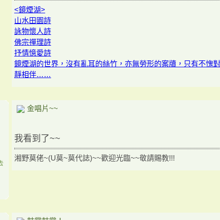
<鏡煙湖>
山水田園詩
詠物懷人詩
佛宗禪理詩
抒情憶愛詩
鏡煙湖的世界，沒有亂耳的絲竹，亦無勞形的案牘，只有不愧
靜相伴……
金唱片~~
我看到了~~
湘野莫佬~(U莫~莫代誌)~~歡迎光臨~~敬請賜教!!!
去