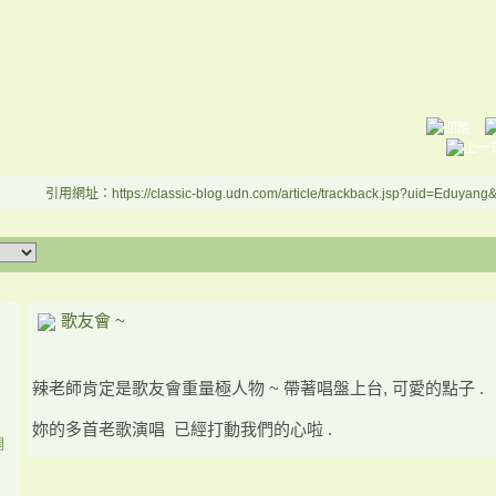
引用網址：https://classic-blog.udn.com/article/trackback.jsp?uid=Eduyan
歌友會 ~
辣老師肯定是歌友會重量極人物 ~ 帶著唱盤上台, 可愛的點子 .
妳的多首老歌演唱 已經打動我們的心啦 .
開