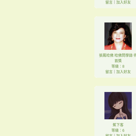
留言
｜
加入好友
張鳳哈佛 哈佛問學錄 
首獎
等級：8
留言
｜
加入好友
蕉下客
等級：6