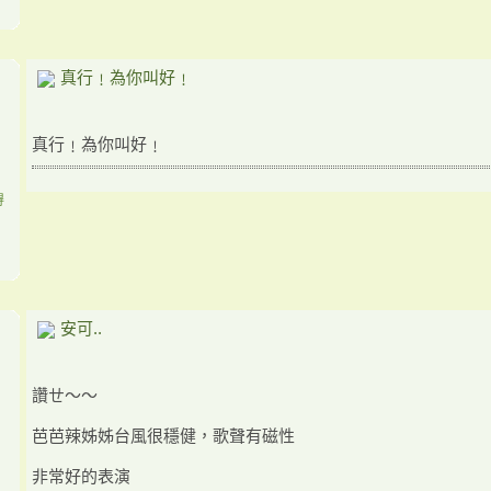
真行﹗為你叫好﹗
真行﹗為你叫好﹗
得
安可..
讚ㄝ～～
芭芭辣姊姊台風很穩健，歌聲有磁性
非常好的表演