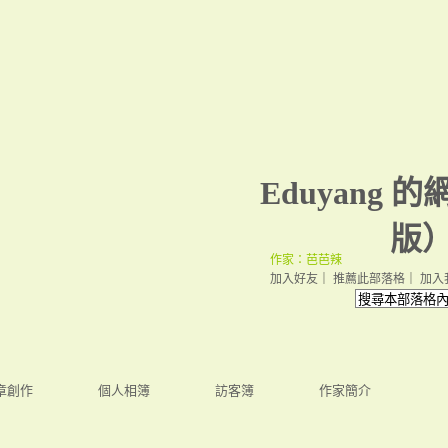
Eduyang 的
版
作家：芭芭辣
加入好友
｜
推薦此部落格
｜
加入
章創作
個人相簿
訪客簿
作家簡介