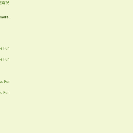
道電視
more...
ve Fun
ve Fun
ve Fun
ve Fun