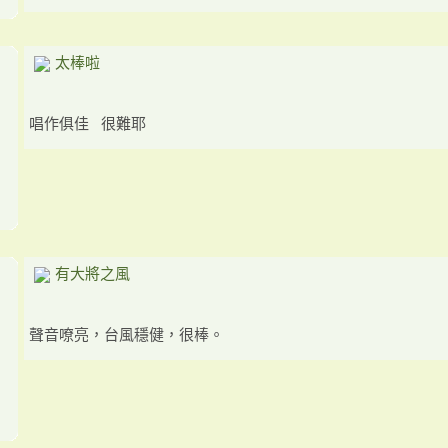
太棒啦
唱作俱佳 很難耶
有大將之風
聲音嘹亮，台風穩健，很棒。