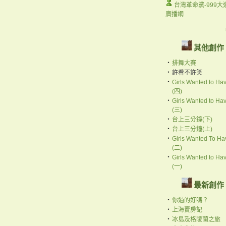
台灣革命黨-999大
廣播網
其他創作
‧
排舞大賽
‧
許看不許笑
‧
Girls Wanted to Ha
(四)
‧
Girls Wanted to Ha
(三)
‧
台上三分鐘(下)
‧
台上三分鐘(上)
‧
Girls Wanted To Ha
(二)
‧
Girls Wanted to Ha
(一)
最新創作
‧
你過的好嗎？
‧
上海賣房記
‧
冰島及格陵蘭之旅