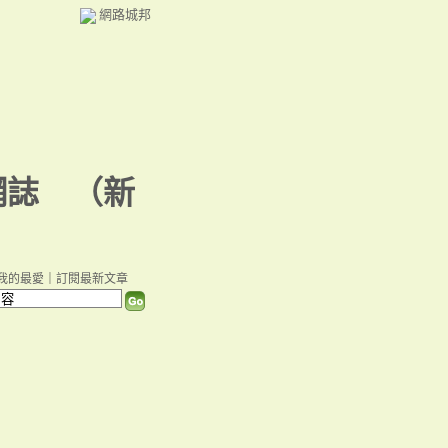
網路城邦
網誌
（
新
）
我的最愛
｜
訂閱最新文章