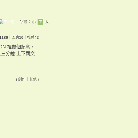
字體：
小
中
大
1186
｜回應
10
｜推薦
42
UDN 裡做個紀念，
上三分鐘"上下兩文
(
創作
｜
其他
)