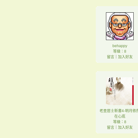
behappy
等級：8
留言
｜
加入好友
老查居士新書4-明月依
在心底
等級：8
留言
｜
加入好友