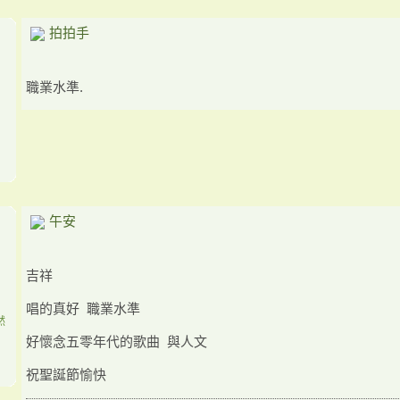
拍拍手
職業水準.
午安
吉祥
唱的真好 職業水準
然
好懷念五零年代的歌曲 與人文
祝聖誕節愉快