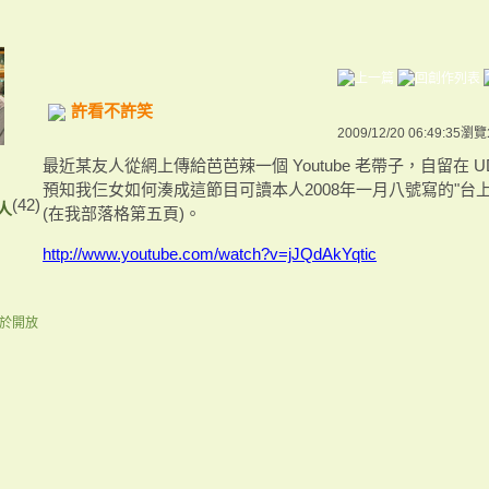
許看不許笑
2009/12/20 06:49:35
瀏覽
最近某友人從網上傳給芭芭辣一個 Youtube 老帶子，自留在 
預知我仨女如何湊成這節目可讀本人2008年一月八號寫的"台
(42)
人
(在我部落格第五頁)。
http://www.youtube.com/watch?v=jJQdAkYqtic
終於開放