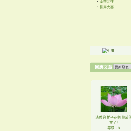
‧
南來北往
‧
排舞大賽
回應文章
清香的 梔子花啊 終於
放了 !
等級：8