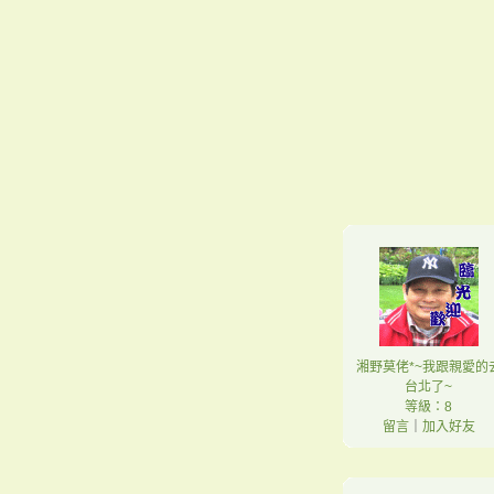
湘野莫佬*~我跟親愛的
台北了~
等級：8
留言
｜
加入好友