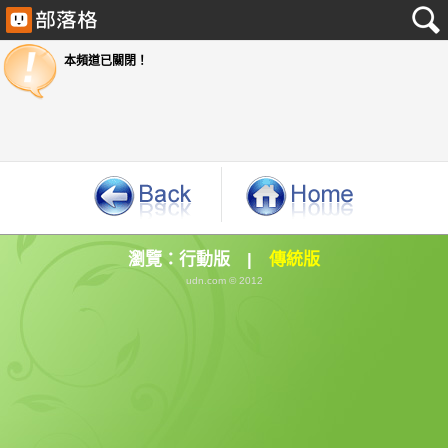
本頻道已關閉！
瀏覽：
行動版
|
傳統版
udn.com © 2012