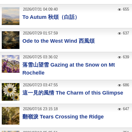
2026
/
07
/
31
04:09:40
655
To Autum 秋頌（白話）
2026
/
07
/
29
01:57:59
637
Ode to the West Wind 西風頌
2026
/
07
/
25
03:36:02
639
落雪山望雪 Gazing at the Snow on Mt
Rochelle
2026
/
07
/
23
03:47:55
686
這一見的風情 The Charm of this Glimpse
2026
/
07
/
16
23:15:18
647
翻嶺淚 Tears Crossing the Ridge