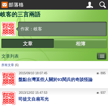
岐客的三言兩語
作家：岐客
文章
相簿
文章列表
所有文章
(6)
2015
/
09
/
10
18:07:45
895
盤點台灣某些人關於93閱兵的奇談怪論
2013
/
12
/
02
15:47:53
937
司徒文自扇耳光