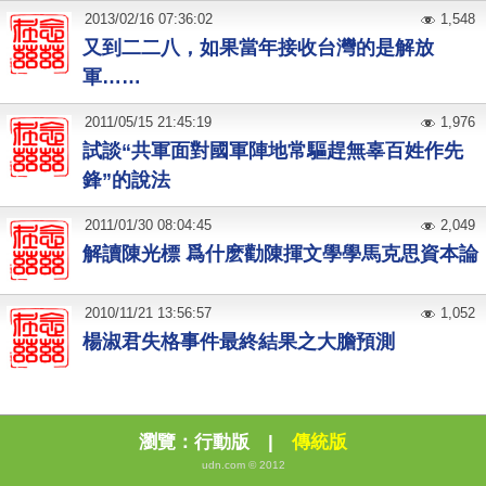
2013
/
02
/
16
07:36:02
1,548
又到二二八，如果當年接收台灣的是解放
軍……
2011
/
05
/
15
21:45:19
1,976
試談“共軍面對國軍陣地常驅趕無辜百姓作先
鋒”的說法
2011
/
01
/
30
08:04:45
2,049
解讀陳光標 爲什麽勸陳揮文學學馬克思資本論
2010
/
11
/
21
13:56:57
1,052
楊淑君失格事件最終結果之大膽預測
瀏覽：
行動版
|
傳統版
udn.com © 2012