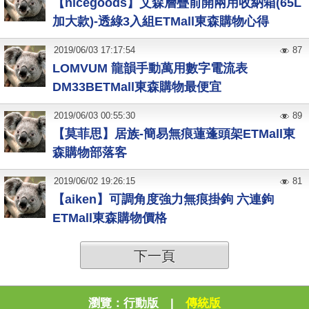
【nicegoods】艾森層疊前開兩用收納箱(65L
加大款)-透綠3入組ETMall東森購物心得
2019
/
06
/
03
17:17:54
87
LOMVUM 龍韻手動萬用數字電流表
DM33BETMall東森購物最便宜
2019
/
06
/
03
00:55:30
89
【莫菲思】居族-簡易無痕蓮蓬頭架ETMall東
森購物部落客
2019
/
06
/
02
19:26:15
81
【aiken】可調角度強力無痕掛鉤 六連鉤
ETMall東森購物價格
下一頁
瀏覽：
行動版
|
傳統版