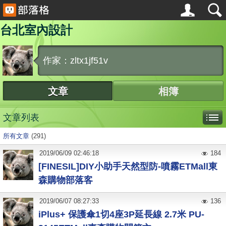
台北室內設計
作家：zltx1jf51v
文章
相簿
文章列表
所有文章
(291)
2019
/
06
/
09
02:46:18
184
[FINESIL]DIY小助手天然型防-噴霧ETMall東
森購物部落客
2019
/
06
/
07
08:27:33
136
iPlus+ 保護傘1切4座3P延長線 2.7米 PU-