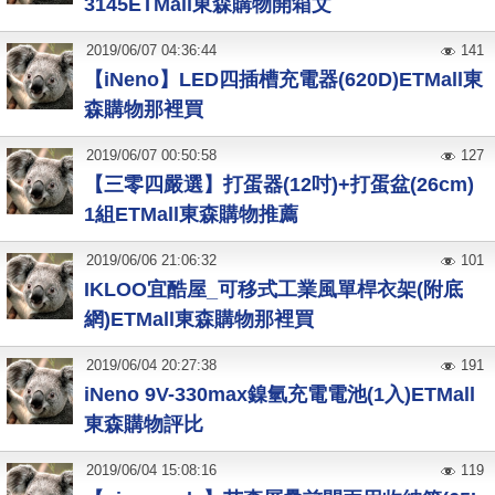
3145ETMall東森購物開箱文
2019
/
06
/
07
04:36:44
141
【iNeno】LED四插槽充電器(620D)ETMall東
森購物那裡買
2019
/
06
/
07
00:50:58
127
【三零四嚴選】打蛋器(12吋)+打蛋盆(26cm)
1組ETMall東森購物推薦
2019
/
06
/
06
21:06:32
101
IKLOO宜酷屋_可移式工業風單桿衣架(附底
網)ETMall東森購物那裡買
2019
/
06
/
04
20:27:38
191
iNeno 9V-330max鎳氫充電電池(1入)ETMall
東森購物評比
2019
/
06
/
04
15:08:16
119