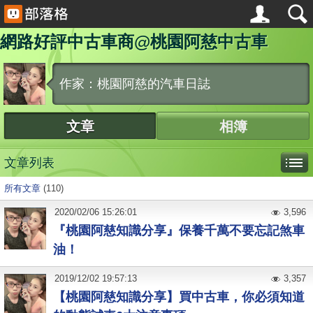
網路好評中古車商@桃園阿慈中古車
作家：桃園阿慈的汽車日誌
文章
相簿
文章列表
所有文章
(110)
2020
/
02
/
06
15:26:01
3,596
『桃園阿慈知識分享』保養千萬不要忘記煞車
油！
2019
/
12
/
02
19:57:13
3,357
【桃園阿慈知識分享】買中古車，你必須知道