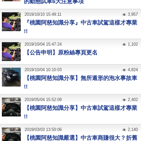
的動態試車6大注意事項
2019
/
10
/
10
15:49:11
3,957
『桃園阿慈知識分享』中古車試駕這樣才專業
!!
2019
/
10
/
04
15:47:24
1,102
【公告申明】原粉絲專頁更名
2019
/
10
/
04
10:10:03
4,824
【桃園阿慈知識分享】無所遁形的泡水事故車
!!
2019
/
05
/
04
15:52:09
2,402
【桃園阿慈知識分享】中古車試駕這樣才專業
!!
2019
/
03
/
03
13:50:06
2,140
【桃園阿慈知識嚴選】中古車商賺很大？折舊