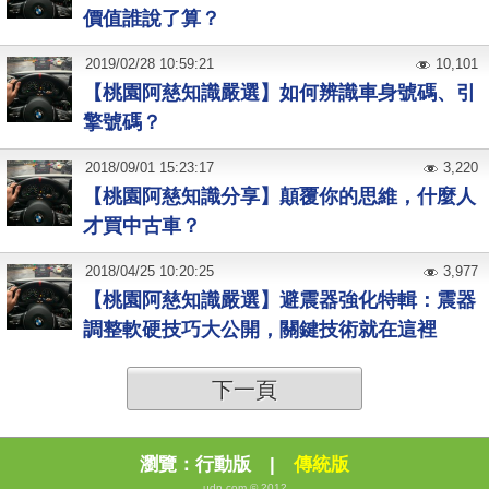
價值誰說了算？
2019
/
02
/
28
10:59:21
10,101
【桃園阿慈知識嚴選】如何辨識車身號碼、引
擎號碼？
2018
/
09
/
01
15:23:17
3,220
【桃園阿慈知識分享】顛覆你的思維，什麼人
才買中古車？
2018
/
04
/
25
10:20:25
3,977
【桃園阿慈知識嚴選】避震器強化特輯：震器
調整軟硬技巧大公開，關鍵技術就在這裡
下一頁
瀏覽：
行動版
|
傳統版
udn.com © 2012