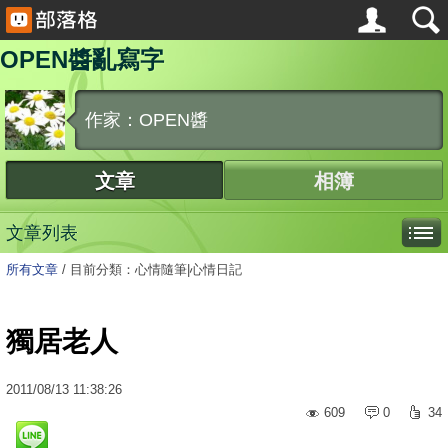
OPEN醬亂寫字
作家：OPEN醬
文章
相簿
文章列表
所有文章
/
目前分類：心情隨筆|心情日記
獨居老人
2011
/
08
/
13
11:38:26
609
0
34