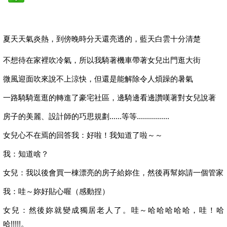
夏天天氣炎熱，到傍晚時分天還亮透的，藍天白雲十分清楚
不想待在家裡吹冷氣，所以我騎著機車帶著女兒出門逛大街
微風迎面吹來說不上涼快，但還是能解除令人煩躁的暑氣
一路騎騎逛逛的轉進了豪宅社區，邊騎邊看邊讚嘆著對女兒說著
房子的美麗、設計師的巧思規劃......等等................
女兒心不在焉的回答我：好啦！我知道了啦～～
我：知道啥？
女兒：我以後會買一棟漂亮的房子給妳住，然後再幫妳請一個管家
我：哇～妳好貼心喔（感動捏）
女兒：然後妳就變成獨居老人了。哇～哈哈哈哈哈，哇！哈
哈!!!!!。