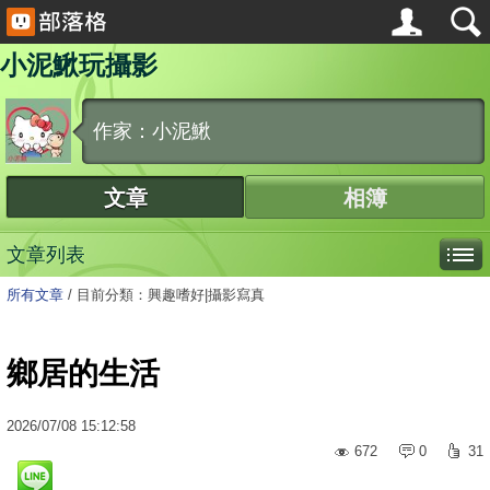
小泥鰍玩攝影
作家：小泥鰍
文章
相簿
文章列表
所有文章
/
目前分類：興趣嗜好|攝影寫真
鄉居的生活
2026
/
07
/
08
15:12:58
672
0
31