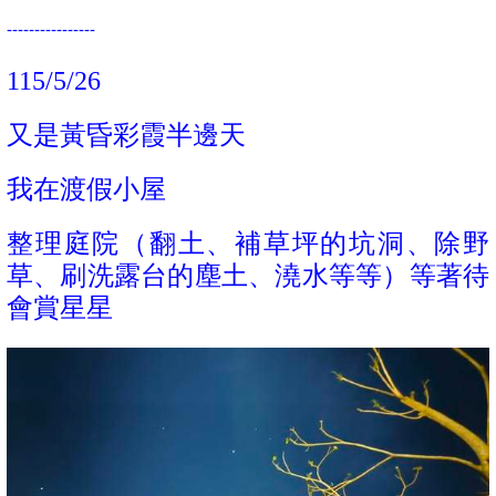
----------------
115/5/26
又是黃昏
彩霞半邊天
我在
渡假小屋
整理庭院
（翻土、補草坪的坑洞、除野
草、刷洗露台的塵土、澆水等等）
等著待
會賞星星