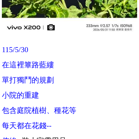
115/5/30
在這裡篳路藍縷
單打獨鬥的規劃
小院的重建
包含庭院植樹、種花等
每天都在花錢--