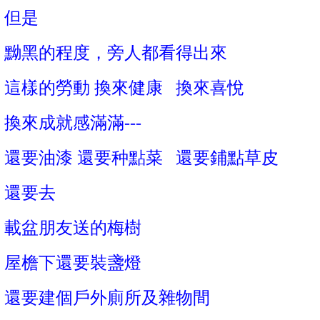
但是
黝黑的程度，旁人都看得出來
這樣的勞動 換來健康 換來喜悅
換來成就感滿滿---
還要油漆 還要种點菜 還要鋪點草皮
還要去
載盆朋友送的梅樹
屋檐下還要裝盞燈
還要建個戶外廁所及雜物間