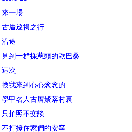
來一場
古厝巡禮之行
沿途
見到一群採蔥頭的歐巴桑
這次
換我來到心心念念的
學甲名人古厝聚落村裏
只拍照不交談
不打擾住家們的安寧