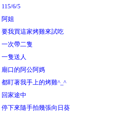
115/6/5
阿姐
要我買這家烤雞來試吃
一次帶二隻
一隻送人
廟口的阿公阿媽
都盯著我手上的烤雞^_^
回家途中
停下來隨手拍幾張向日葵