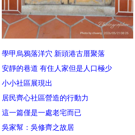
學甲烏鴉落洋穴 新頭港古厝聚落
安靜的巷道 有住人家但是人口極少
小小社區展現出
居民齊心社區營造的行動力
這一篇僅是一處老宅而已
吳家幫：吳修齊之故居