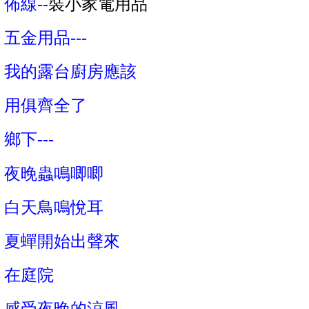
佈線--
裝小家電用品
五金用品---
我的露台廚房應該
用俱齊全了
鄉下
---
夜晚蟲鳴唧唧
白天鳥鳴悅耳
夏蟬開始出聲來
在庭院