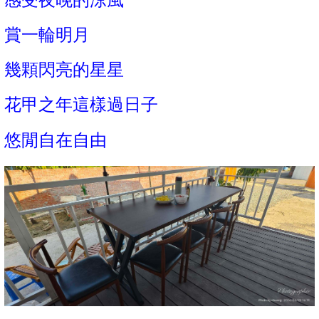
感受夜晚的涼風
賞一輪明月
幾顆閃亮的星星
花甲之年
這樣過日子
悠閒自在自由