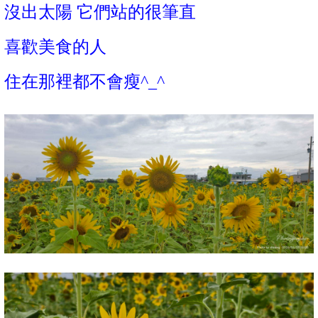
沒出太陽 它們站的很筆直
喜歡美食的人
住在那裡都不會瘦^_^