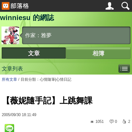
winniesu 的網誌
作家：雅夢
文章
相簿
文章列表
所有文章
/
目前分類：心情隨筆|心情日記
【薇妮隨手記】上跳舞課
2005
/
09
/
30
18:11:49
1051
0
2