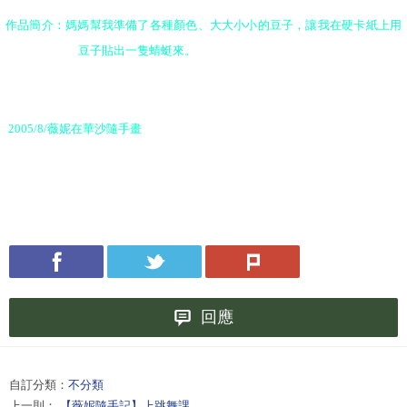
作品簡介：媽媽幫我準備了各種顏色、大大小小的豆子，讓我在硬卡紙上用
豆子貼出一隻蜻蜓來。
2005/8/
薇妮在華沙隨手畫
回應
自訂分類：
不分類
上一則：
【薇妮隨手記】上跳舞課