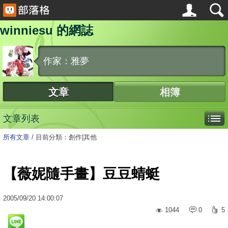
winniesu 的網誌
作家：雅夢
文章
相簿
文章列表
所有文章
/
目前分類：創作|其他
【薇妮隨手畫】豆豆蜻蜓
2005
/
09
/
20
14:00:07
1044
0
5