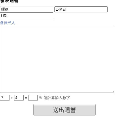
發表迴響
會員登入
+
=
※ 請計算輸入數字
送出迴響