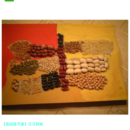
【薇妮隨手畫】豆豆蜻蜓