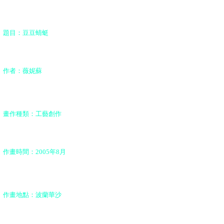
題目：豆豆蜻蜓
作者：薇妮蘇
畫作種類：工藝創作
作畫時間：
2005
年
8
月
作畫地點：波蘭華沙