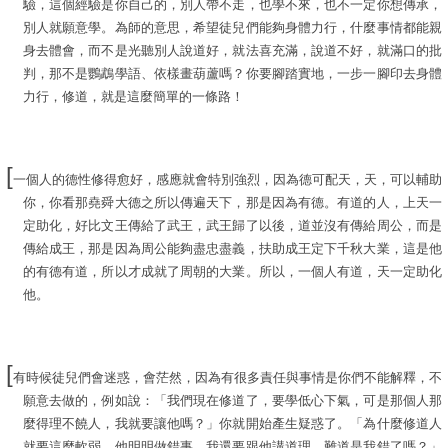
驗，這個經驗是你自己的，別人帶不走，也學不來，也不一定你想傳承，
別人就願意學。為師的意思，希望徒兒們能夠身體力行，什麼事情都能親
身去體會，而不是光聽別人說道好，就法喜充滿，說道不好，就滿口的批
判，那不是鸚鵡學語、依樣畫葫蘆嗎？你要腳踏實地，一步一腳印去身體
力行，修道，就是這麼簡單的一條路！
[
一個人的德性修得愈好，感應就會特別強烈，因為德可配天，天，可以輔助
你，你看那堯舜大德之所以傳遍天下，那是因為有德。有道的人，上天一
定助化，好比文王傳給了武王，武王歸了以後，道並沒有傳給周公，而是
傳給成王，那是因為周公能夠盡忠盡義，扶助成王定下千秋大業，這是他
的有德有道，所以才成就了周朝的大業。所以，一個人有道，天一定助化
他。
[
有時候徒兒們會迷惑，會茫然，因為有很多責任與事情是你們不能解釋，不
願意去做的，例如說：「我們現在修道了，要學低心下氣，可是那個人那
麼得理不饒人，我就要讓他嗎？」你就開始產生疑惑了。「為什麼修道人
就要這麼軟弱，他明明做錯事，我還要跟他講道理，難道是我錯了嗎？」