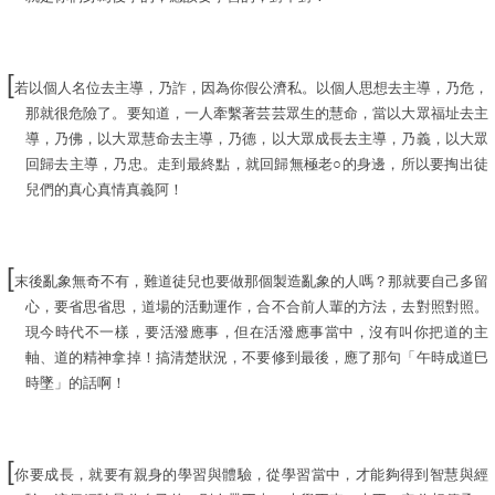
[
若以個人名位去主導，乃詐，因為你假公濟私。以個人思想去主導，乃危，
那就很危險了。要知道，一人牽繫著芸芸眾生的慧命，當以大眾福址去主
導，乃佛，以大眾慧命去主導，乃德，以大眾成長去主導，乃義，以大眾
回歸去主導，乃忠。走到最終點，就回歸無極老○的身邊，所以要掏出徒
兒們的真心真情真義阿！
[
末後亂象無奇不有，難道徒兒也要做那個製造亂象的人嗎？那就要自己多留
心，要省思省思，道場的活動運作，合不合前人輩的方法，去對照對照。
現今時代不一樣，要活潑應事，但在活潑應事當中，沒有叫你把道的主
軸、道的精神拿掉！搞清楚狀況，不要修到最後，應了那句「午時成道巳
時墜」的話啊！
[
你要成長，就要有親身的學習與體驗，從學習當中，才能夠得到智慧與經