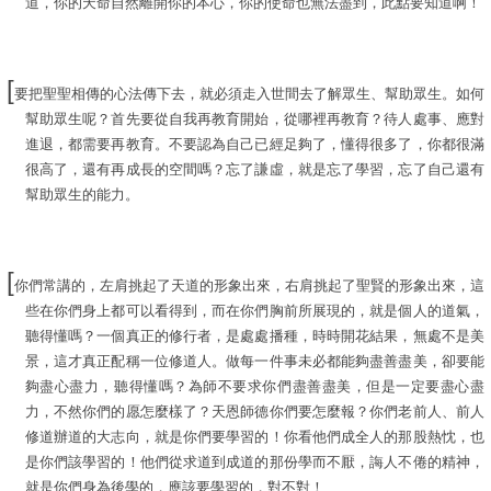
道，你的天命自然離開你的本心，你的使命也無法盡到，此點要知道啊！
[
要把聖聖相傳的心法傳下去，就必須走入世間去了解眾生、幫助眾生。如何
幫助眾生呢？首先要從自我再教育開始，從哪裡再教育？待人處事、應對
進退，都需要再教育。不要認為自己已經足夠了，懂得很多了，你都很滿
很高了，還有再成長的空間嗎？忘了謙虛，就是忘了學習，忘了自己還有
幫助眾生的能力。
[
你們常講的，左肩挑起了天道的形象出來，右肩挑起了聖賢的形象出來，這
些在你們身上都可以看得到，而在你們胸前所展現的，就是個人的道氣，
聽得懂嗎？一個真正的修行者，是處處播種，時時開花結果，無處不是美
景，這才真正配稱一位修道人。做每一件事未必都能夠盡善盡美，卻要能
夠盡心盡力，聽得懂嗎？為師不要求你們盡善盡美，但是一定要盡心盡
力，不然你們的愿怎麼樣了？天恩師德你們要怎麼報？你們老前人、前人
修道辦道的大志向，就是你們要學習的！你看他們成全人的那股熱忱，也
是你們該學習的！他們從求道到成道的那份學而不厭，誨人不倦的精神，
就是你們身為後學的，應該要學習的，對不對！