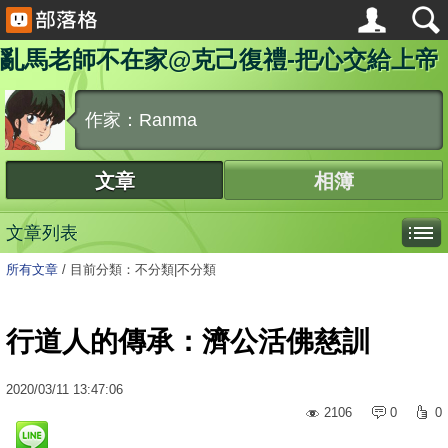
亂馬老師不在家@克己復禮-把心交給上帝
作家：Ranma
文章
相簿
文章列表
所有文章
/
目前分類：不分類|不分類
行道人的傳承：濟公活佛慈訓
2020
/
03
/
11
13:47:06
2106
0
0