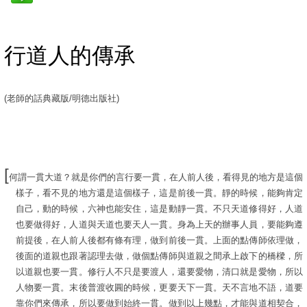
行道人的傳承
(
老師的話典藏版/明德出版社
)
[
何謂一貫大道？就是你們的言行要一貫，在人前人後，看得見的地方是這個
樣子，看不見的地方還是這個樣子，這是前後一貫。靜的時候，能夠肯定
自己，動的時候，六神也能安住，這是動靜一貫。不只天道修得好，人道
也要做得好，人道與天道也要天人一貫。身為上天的辦事人員，要能夠遵
前提後，在人前人後都有條有理，做到前後一貫。上面的點傳師依理做，
後面的道親也跟著認理去做，做個點傳師與道親之間承上啟下的橋樑，所
以道親也要一貫。修行人不只是要渡人，還要愛物，清口就是愛物，所以
人物要一貫。末後普渡收圓的時候，更要天下一貫。天不言地不語，道要
靠你們來傳承，所以要做到始終一貫。做到以上幾點，才能與道相契合，