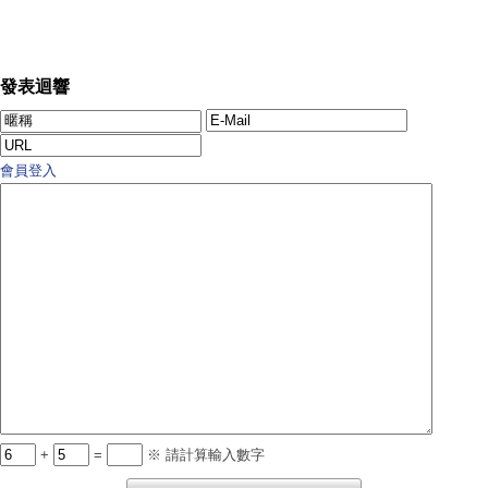
發表迴響
會員登入
+
=
※ 請計算輸入數字