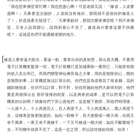
「我也想來佛堂幫忙啊！我也想盡心啊！可是老師又說：『修道，人道要
盡啊！』凡事要是沒顧好，人道就沒有做好，那我就不是很好的修道人
了！」於是就產生疑惑了。「凡事要顧好，那我怎麼來佛堂呢？我不來佛
堂，又有人說我變心，說我初發心不見了，修道為什麼會這麼不快樂
呢？」這就是你們不能通權達變的地方。
[
修道人要有遠大眼光，看遠一點，要拿出你的真智慧，算出真天機。不要用
電子計算機來盤算一切，電子計算機只是加減乘除一番而已，只能算有限
的收入支出而已。而我們辦聖神仙佛菩薩之大事，用的是無限的心，辦的
是無限的事，計算機是無法計算出的。你們也是為道務花了很多錢，花的
錢財雖很多，但仍可以計算，對不對，但你所施給他們大家得到的，他們
要是再發揮出去 那所發揮的程度，以及將來的成果，是可以用電子計算
機算的出的嗎？就像你們下苦心渡他們，這是種下善因，而他們明理後，
一人渡十人，十人再渡百人，百人再渡千人，千人再渡萬人，萬人再渡下
去，這種果是無窮無盡的。如此一顆種子，長大後變成一棵大樹，此樹又
有千萬果，一果又有千萬種子，一下又可種成一棵大樹，如此不斷繁植下
去，不到幾年就算不完了，這是一定之理，所以說培德如培樹，知否！