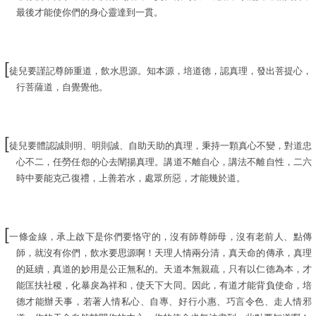
最後才能使你們的身心靈達到一貫。
[
徒兒要謹記尊師重道，飲水思源。知本源，培道德，認真理，發出菩提心，
行菩薩道，自覺覺他。
[
徒兒要體認誠則明、明則誠、自助天助的真理，秉持一顆真心不變，對道忠
心不二，任勞任怨的心去闡揚真理。講道不離自心，講法不離自性，二六
時中要能克己復禮，上善若水，處眾所惡，才能幾於道。
[
一條金線，承上啟下是你們要恪守的，沒有師尊師母，沒有老前人、點傳
師，就沒有你們，飲水要思源啊！天理人情兩分清，真天命的傳承，真理
的延續，真道的妙用是公正無私的。天道本無親疏，只有以仁德為本，才
能匡扶社稷，化暴戾為祥和，使天下大同。因此，有道才能背負使命，培
德才能辦天事，若著人情私心、自專、好行小惠、巧言令色、走人情邪