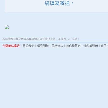
統填寫寄送。
本部落格刊登之內容為作者個人自行提供上傳，不代表 udn 立場。
刊登網站廣告
︱
關於我們
︱
常見問題
︱
服務條款
︱
著作權聲明
︱
隱私權聲明
︱
客服