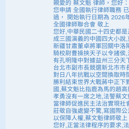
親愛的 蔡文魁 律師，您好
您申請 全國執行律師職務 已於 
過， 開始執行日期為 2026年
全國律師聯合會 敬上
您好,中華民國二十四史都是
成三國演義的中國四大小說,
新疆甘肅董卓將軍回關中洛陽
騎校尉曹操挾天子以令諸侯
有孔明隆中對據益州三分天下
台北市副市長競選新北市市長
對日八年抗戰以空間換取時
勝利結束世界大戰蔣中正下
國,蔡文魁比指鹿為馬的趙
孝勇沒有一席之地,法警蔡
當律師促進民主法治實現社
莊敬自強處變不驚,寫國際
以保障人權,蔡文魁律師敬上
您好,正當法律程序的要求,