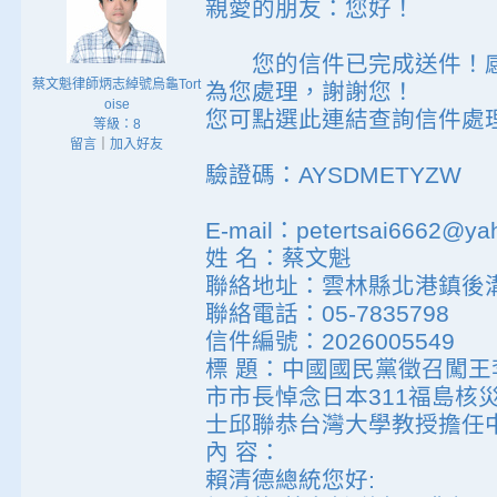
親愛的朋友：您好！
您的信件已完成送件！感
蔡文魁律師炳志綽號烏龜Tort
為您處理，謝謝您！
oise
您可點選此連結查詢信件處理
等級：8
留言
｜
加入好友
驗證碼：AYSDMETYZW
E-mail：petertsai6662@ya
姓 名：蔡文魁
聯絡地址：雲林縣北港鎮後溝
聯絡電話：05-7835798
信件編號：2026005549
標 題：中國國民黨徵召闖
市市長悼念日本311福島核
士邱聯恭台灣大學教授擔任
內 容：
賴清德總統您好: