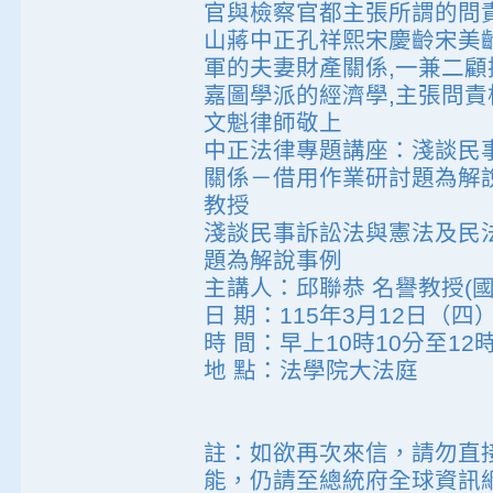
官與檢察官都主張所謂的問
山蔣中正孔祥熙宋慶齡宋美
軍的夫妻財產關係,一兼二顧
嘉圖學派的經濟學,主張問責
文魁律師敬上
中正法律專題講座：淺談民
關係－借用作業研討題為解
教授
淺談民事訴訟法與憲法及民
題為解說事例
主講人：邱聯恭 名譽教授(
日 期：115年3月12日（四
時 間：早上10時10分至12
地 點：法學院大法庭
註：如欲再次來信，請勿直
能，仍請至總統府全球資訊