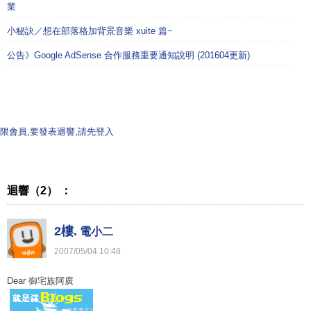
業
小秘訣／想在部落格加背景音樂 xuite 篇~
公告》Google AdSense 合作服務重要通知說明 (201604更新)
限會員,要發表迴響,請先登入
迴響（2） ：
2樓.
電小二
2007
/
05
/
04
10
:
48
Dear 御宅族阿廣