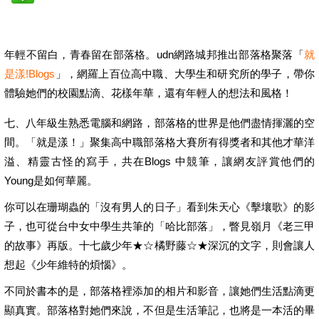
年輕不留白，青春留在部落格。udn網路城邦推出部落格聚落「
就
是漾!Blogs
」，網羅上百位高中職、大學生和研究所的學子，帶你
體驗她們的校園點滴、花樣年華，還有年輕人的想法和風格！
七、八年級生熟悉電腦和網路，部落格的世界是他們盡情揮灑的空
間。「就是漾！」聚集高中職部落格大賽所有得獎者和其他才華洋
溢、精靈古怪的寫手，共在Blogs 中競筆，讓網友評賞他們的
Young是如何華麗。
你可以在珊瑚蟲的「沒有男人的日子」看到朱天心《擊壤歌》的影
子，也可從台中女中學生共筆的「哈比部落」，瞥見嶺月《老三甲
的故事》再版。十七歲少年★☆橘野藤☆★深沉的文字，則會讓人
想起《少年維特的煩惱》。
不同於書本的是，部落格裡添加的相片和影音，讓她們生活點滴更
顯真實。部落格對她們來說，不但是生活筆記，也將是一本活的畢