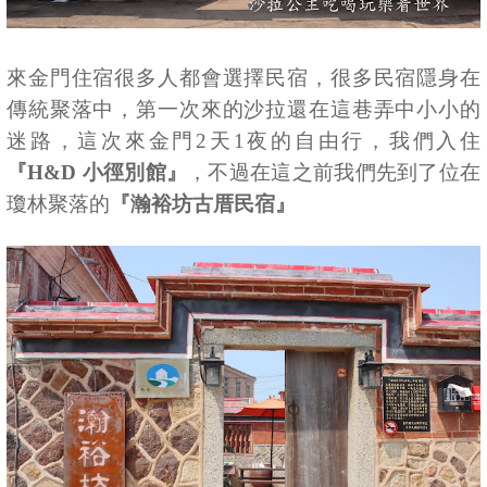
來金門住宿很多人都會選擇民宿，很多民宿隱身在
傳統聚落中，第一次來的沙拉還在這巷弄中小小的
迷路，這次來金門2天1夜的自由行，我們入住
『H&D 小徑別館』
，不過在這之前我們先到了位在
瓊林聚落的
『瀚裕坊古厝民宿』