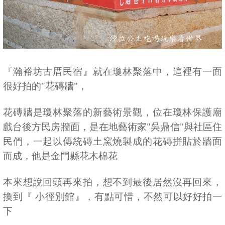
『瀚裕坊古厝民宿』就在瓊林聚落中，這裡有一面
很好拍的"花磚牆"，
花磚牆是瓊林聚落的新藝術景觀，位在瓊林保護廟
戲台後方民房牆面，是在地藝術家"吳鼎信"與社區住
民們，一起以傳統磚土窯燒製成的花磚拼貼於牆面
而成，他是金門縣花木棉花
本來想說回頭再來拍，想不到最後居然沒再回來，
換到『 小徑別館』，有點可惜，不然可以好好拍一
下