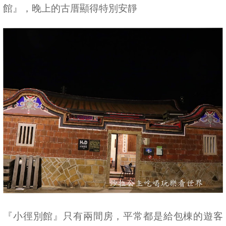
館』，晚上的古厝顯得特別安靜
『小徑別館』只有兩間房，平常都是給包棟的遊客