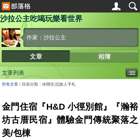
沙拉公主吃喝玩樂看世界
作家：沙拉公主
文章
相簿
文章列表
所有文章
/
目前分類：休閒生活|旅人手札
金門住宿『H&D 小徑別館』『瀚裕
坊古厝民宿』體驗金門傳統聚落之
美/包棟