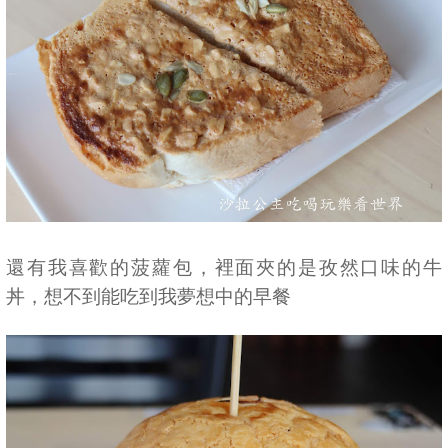
還有我喜歡的菠蘿包，裡面夾的是孜然口味的牛
丼，想不到能吃到我夢想中的早餐