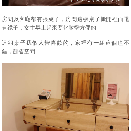
房間及客廳都有張桌子，房間這張桌子掀開裡面還
有鏡子，女生早上起來要化妝蠻方便的
這組桌子我個人蠻喜歡的，家裡有一組這個也不
錯，節省空間