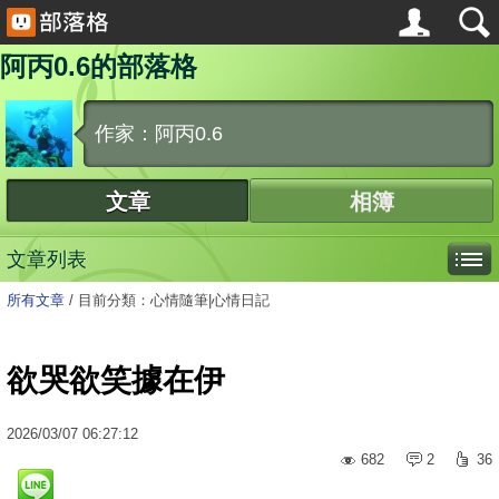
阿丙0.6的部落格
作家：阿丙0.6
文章
相簿
文章列表
所有文章
/
目前分類：心情隨筆|心情日記
欲哭欲笑據在伊
2026
/
03
/
07
06:27:12
682
2
36