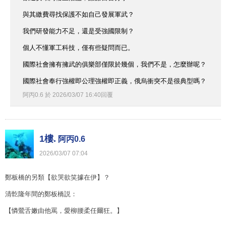
與其繳費尋找保護不如自己發展軍武？
我們研發能力不足，還是受強國限制？
個人不懂軍工科技，僅有些疑問而已。
國際社會擁有擁武的俱樂部僅限於幾個，我們不是，怎麼辦呢？
國際社會奉行強權即公理強權即正義，俄烏衝突不是很典型嗎？
阿丙0.6
於
2026
/
03
/
07
16
:
40
回覆
1樓.
阿丙0.6
2026
/
03
/
07
07
:
04
鄭板橋的另類【欲哭欲笑據在伊】？
清亁隆年間的鄭板橋説：
【憐鶯舌嫩由他罵，愛柳腰柔任爾狂。】