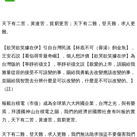
天下有二苦，黃連苦，貧窮更苦；天下有二難，登天難，求人更
難。
【欲哭欲笑據在伊】引自台灣民謠【杯底不可（毋湯）飼金魚】，
王安石説【看似尋常最奇崛】，個人想評價【欲哭欲笑據在伊】為
台灣版的【寧靜祈禱文】，寧靜祈禱文説【親愛的上帝，請賜給我
雅量從容的接受不可該變的事，賜給我勇氣去改變應該改變的事，
並賜給我智慧去分辨什麼是可以改變的，什麼是不可以改變的。】
（註）
報載台積電（市值）成為全球第六大跨國企業，台灣之光，與有榮
焉，拜護國神山台積電之賜，我們的經濟於國際社會有叫板的實
力，天下有二苦，黃連苦，貧窮更苦。
天下有二難，登天難，求人更難，我們無法跪求強盜不要傷害我們