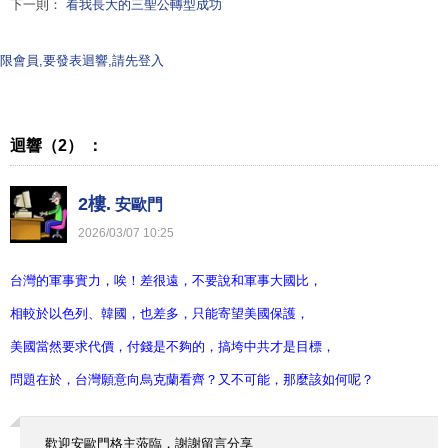
下一則：
看我長大的三聖公轉型成功
限會員,要發表迴響,請先登入
迴響（2） ：
2樓.
安歐門
2026
/
03
/
07
10
:
25
台灣的軍事實力，唉！差很遠，不要說和軍事大國比，
相較於以色列、韓國，也差多，只能寄望美國保護，
美國當然要求代價，付錢是不夠的，搞垮中共才是目標，
問題在於，台灣願意向烏克蘭看齊？又不可能，那麼該如何呢？
歡迎安歐門格主蒞臨，謝謝留言分享