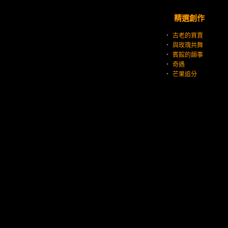
精選創作
‧
古老的買賣
‧
與玫瑰共舞
‧
賓館的韻事
‧
奇遇
‧
芒果追分