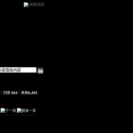
網路城邦
｜回應
664
｜推薦
6,455