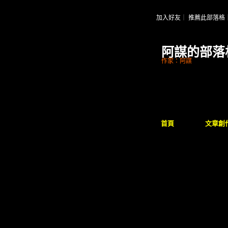
加入好友
｜
推薦此部落格
阿謀的部落
作家：阿謀
首頁
文章創