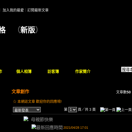
｜
加入我的最愛
｜
訂閱最新文章
格
（
新版
）
作
個人相簿
訪客簿
作家簡介
文章創作
文章數
50
☆ 本網誌文章 歡迎你的回應唷!
第
頁／共 3 頁
母親節快樂
2021/04/28 17:01