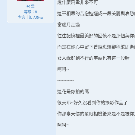
說什麼飛雪非來不可
飛 雪
等級：8
這單相思的苦戀迤邐成一段美麗與哀愁
留言
｜
加入好友
當歲月走過
往往記憶裡最美好的回憶不是那個與你
而是在你心中留下曾經斑斕卻稍縱即逝
女人緣好到不行的宇霖也有這一段喔
呵呵~
-----------
這花是你拍的嗎
很美耶~好久沒看到你的攝影作品了
你那臺天價的單眼相機後來是不是被你
呵呵~