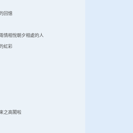
的回憶
兩情相悅朝夕相處的人
的虹彩
束之高閣啦