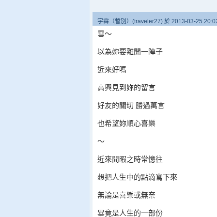
宇霖（暫別）(traveler27) 於 2013-03-25 20
雪〜
以為妳要離開一陣子
近來好嗎
高興見到妳的留言
好友的關切 勝過萬言
也希望妳順心喜樂
〜
近來閒暇之時常憶往
想把人生中的點滴寫下來
無論是喜樂或無奈
畢竟是人生的一部份