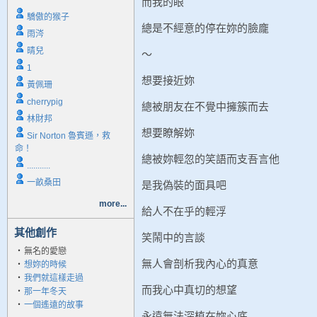
而我的眼
驕傲的猴子
總是不經意的停在妳的臉龐
雨涔
晴兒
〜
1
想要接近妳
黃佩珊
cherrypig
總被朋友在不覺中擁簇而去
林財邦
想要瞭解妳
Sir Norton 魯賓遜，救
命！
總被妳輕忽的笑語而支吾言他
...........
一畝桑田
是我偽裝的面具吧
more...
給人不在乎的輕浮
其他創作
笑鬧中的言談
‧
無名的愛戀
無人會剖析我內心的真意
‧
想妳的時候
‧
我們就這樣走過
而我心中真切的想望
‧
那一年冬天
‧
一個遙遠的故事
永遠無法深植在妳心底