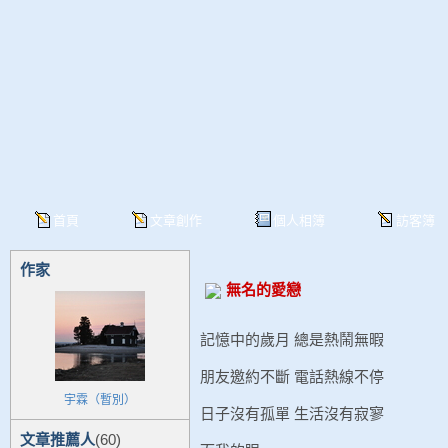
首頁
文章創作
個人相簿
訪客簿
作家
無名的愛戀
記憶中的歲月 總是熱鬧無暇
朋友邀約不斷 電話熱線不停
宇霖（暫別）
日子沒有孤單 生活沒有寂寥
文章推薦人
(60)