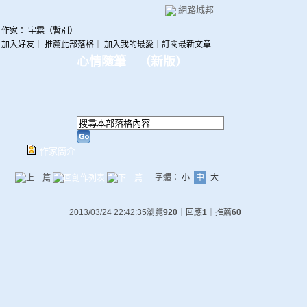
網路城邦
作家： 宇霖（暫別）
加入好友
｜
推薦此部落格
｜
加入我的最愛
｜
訂閱最新文章
心情隨筆
（
新版
）
作家簡介
字體：
小
中
大
2013/03/24 22:42:35
瀏覽
920
｜回應
1
｜推薦
60