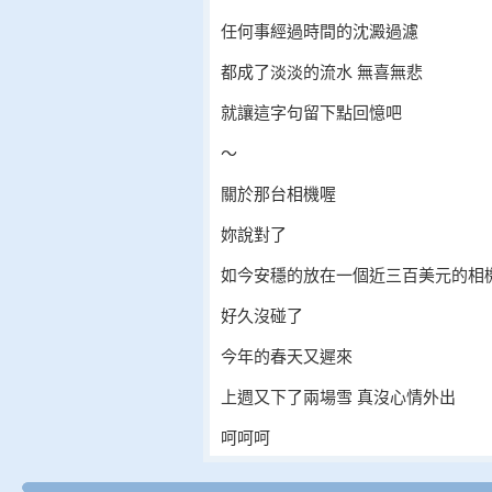
任何事經過時間的沈澱過濾
都成了淡淡的流水 無喜無悲
就讓這字句留下點回憶吧
〜
關於那台相機喔
妳說對了
如今安穩的放在一個近三百美元的相
好久沒碰了
今年的春天又遲來
上週又下了兩場雪 真沒心情外出
呵呵呵