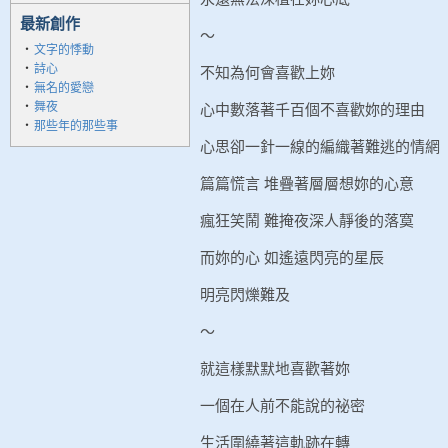
最新創作
〜
‧
文字的悸動
‧
詩心
不知為何會喜歡上妳
‧
無名的愛戀
‧
舞夜
心中數落著千百個不喜歡妳的理由
‧
那些年的那些事
心思卻一針一線的編織著難逃的情網
篇篇慌言 堆疊著層層想妳的心意
瘋狂笑鬧 難掩夜深人靜後的落寞
而妳的心 如遙遠閃亮的星辰
明亮閃爍難及
〜
就這樣默默地喜歡著妳
一個在人前不能說的祕密
生活圍繞著這軌跡在轉