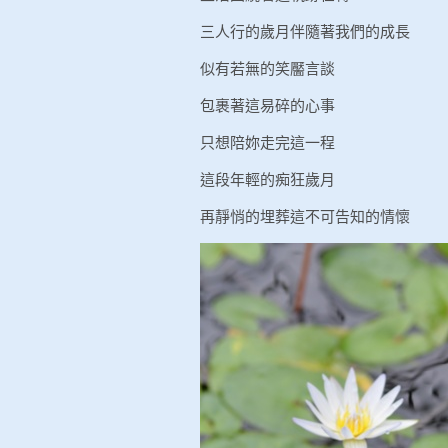
三人行的歲月伴隨著我們的成長
似有若無的笑靨言談
包裹著這易碎的心事
只想陪妳走完這一程
這段年輕的痴狂歲月
再靜悄的埋葬這不可告知的情懷