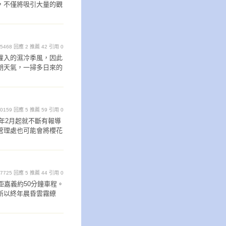
，不僅將吸引大量的觀
覽 5468 回應 2 推薦 42 引用 0
灌入的濕冷季風，因此
朗天氣，一掃多日來的
 10159 回應 5 推薦 59 引用 0
今年2月起就不斷有報導
管理處也可能會將櫻花
覽 7725 回應 5 推薦 44 引用 0
距嘉義約50分鐘車程。
所以終年晨昏雲霧繚