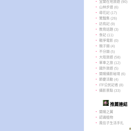
‧
宜蘭在地旅遊 (90)
‧
山林步道 (6)
‧
尋花記 (17)
‧
驚豔集 (26)
‧
訪鳥記 (9)
‧
教育話題 (3)
‧
食記 (11)
‧
戰爭電影 (0)
‧
親子類 (4)
‧
不分類 (5)
‧
大陸旅遊 (58)
‧
單車之旅 (12)
‧
國外旅遊 (5)
‧
蘭陽攝影秘境 (6)
‧
節慶活動 (4)
‧
ITF公民記者 (8)
‧
攝影景點 (33)
推薦連結
‧
蘭陽之翼
‧
認識植物
‧
風信子生活手扎
m