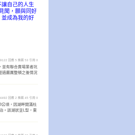
不讓自己的人生
的見聞，願與同好
，並成為我的好
覽 9122 回應 5 推薦 53 引用 0
，並有聯合賣場業者坑
經過嚴厲整頓之後情況
覽 4492 回應 2 推薦 45 引用 0
28公頃，因湖畔開滿杜
泊。該湖狀呈L型，東