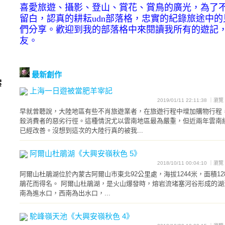
喜愛旅遊、攝影、登山、賞花、賞鳥的廣光，為了
留白，認真的耕耘udn部落格，忠實的紀錄旅途中
們分享。歡迎到我的部落格中來閱讀我所有的遊記
友。
最新創作
案
上海一日遊被當肥羊宰記
2019/01/11 22:11:38 ｜瀏
早就曾聽說，大陸地區有些不肖旅遊業者，在旅遊行程中增加購物行程
殺消費者的惡劣行徑。這種情況尤以雲南地區最為嚴重，但近兩年雲南
已經改善。沒想到這次的大陸行真的被我...
阿爾山杜鵑湖《大興安嶺秋色 5》
2018/10/11 00:04:10 ｜瀏
阿爾山杜鵑湖位於內蒙古阿爾山市東北92公里處，海拔1244米，面積1
鵑花而得名。 阿爾山杜鵑湖，是火山爆發時，熔岩流堵塞河谷形成的湖
南為進水口，西南為出水口，...
駝峰嶺天池《大興安嶺秋色 4》