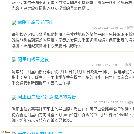
遊，例如竹子湖的海芋季、周邊天圓宮的櫻花季、濱海一線的老梅石槽
光客，更是愛好攝影的朋友攝獵的重要目標...
蘭陽平原晨光序曲
2013/03/24 22:06:22 ｜瀏
每年秋冬之際東北季風颳起時，畚箕狀地形的蘭陽平原，承接源源不斷
難得能夠看到清朗的清晨。開春之後東北季風逐漸減弱，偶而出現的清
陰濕，正是觀賞蘭陽平原美麗日出的好天...
阿里山櫻王之夜
2013/03/17 23:58:35 ｜瀏覽
每年的「阿里山櫻花季」從3月15日到4月15日為期一個月，但是早從
指出：今年是暖春，阿里山櫻花季有提早開始的可能，阿里山國家公園
季交通管制時間提早。因為去年櫻...
阿里山二延平步道隙頂的黃昏
2013/03/14 22:35:21 ｜瀏
隙頂山位於嘉義往阿里山的半山腰，登山口在阿里山公路40公里附近，
從嘉義往阿里山方向眺望，隙頂山位在山脊線的第一排，標高1454M，
繞，近年來以其特有的茶園景觀及...
ore...