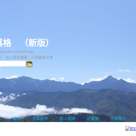
落格
（
新版
）
og.udn.com/tj28wang
格
｜
加入我的最愛
｜
訂閱最新文章
首頁
文章創作
個人相簿
訪客簿
作家簡介