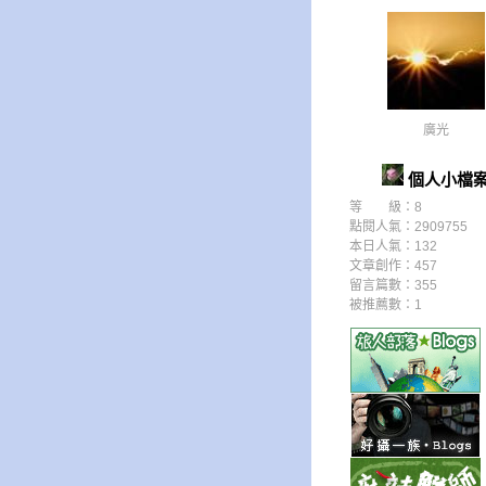
廣光
個人小檔
等 級：8
點閱人氣：2909755
本日人氣：132
文章創作：457
留言篇數：355
被推薦數：
1