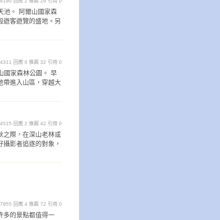
覽 4190 回應 2 推薦 29 引用 0
天池。 阿爾山國家森
般遊客遊覽的盛地。另
覽 4311 回應 0 推薦 32 引用 0
山國家森林公園。 早
地帶進入山區，穿越大
覽 4515 回應 2 推薦 42 引用 0
秋之際，在深山老林或
好攝影者追逐的對象，
覽 7955 回應 4 推薦 72 引用 0
許多的景點都值得一