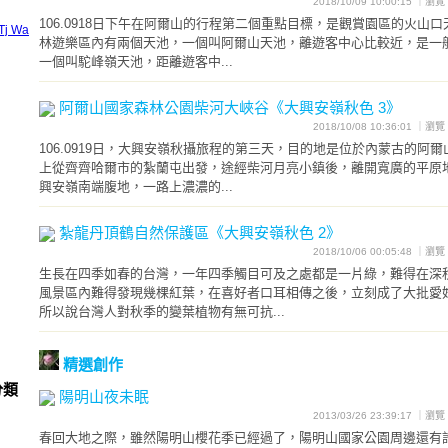
2018/10/09 10:00:15 ｜瀏
106.0918日下午在阿爾山的行程第二個重點目標，是觀賞園區的火山口
Tj Wa
林遊樂區內有兩個天池，一個叫阿爾山天池，離遊客中心比較近，是一
一個叫駝峰嶺天池，距離遊客中...
阿爾山國家森林公園柴河大峽谷《大興安嶺秋色 3》
2018/10/08 10:36:01 ｜瀏
106.0919日，大興安嶺秋攝旅程的第三天，目的地是位於內蒙古的阿爾
上從齊齊哈爾市的紮蘭屯出發，途經柴河月亮小鎮後，離開寬廣的平原
興安嶺南端腹地，一路上濃濃的...
紮龍丹頂鶴自然保護區《大興安嶺秋色 2》
2018/10/06 00:05:48 ｜瀏
生長在四季如春的台灣，一年四季觸目可及之處都是一片綠，難得在深
風景區內難得發現幾棵紅葉，在喜好者口耳相傳之後，立刻成了大批愛
所以說台灣人對秋季的變葉植物有無可抗...
精選創作
分類
陽明山夜未眠
2013/03/26 23:39:17 ｜瀏
春回大地之際，雖然陽明山櫻花季已經過了，陽明山國家公園周邊還有