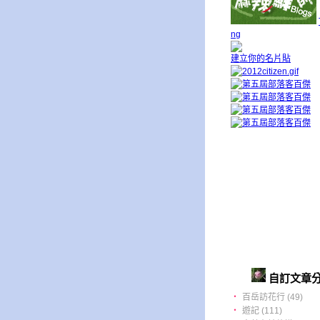
ng
建立你的名片貼
自訂文章
‧
百岳訪花行 (49)
‧
遊記 (111)