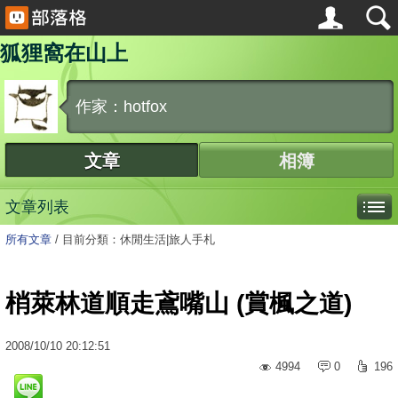
狐狸窩在山上
作家：hotfox
文章
相簿
文章列表
所有文章
/
目前分類：休閒生活|旅人手札
梢萊林道順走鳶嘴山 (賞楓之道)
2008
/
10
/
10
20:12:51
4994
0
196