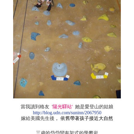
當我讀到格友 '
陽光驛站'
她是愛登山的姑娘
http://blog.udn.com/suninn/2067950
嫁給美國先生後
， 依舊帶著孩子接近大自然
三歲的岱岱蠻有架式的學攀岩