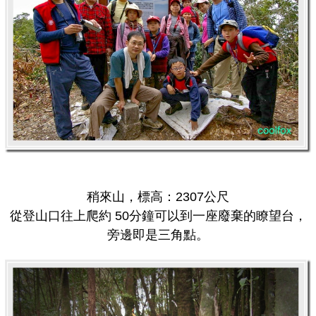
稍來山，標高：2307公尺
從登山口往上爬約 50分鐘可以到一座廢棄的瞭望台，
旁邊即是三角點。