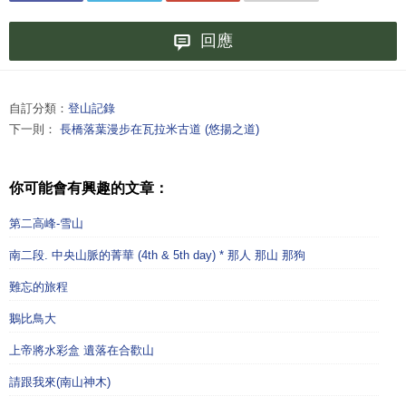
回應
自訂分類：
登山記錄
下一則：
長橋落葉漫步在瓦拉米古道 (悠揚之道)
你可能會有興趣的文章：
第二高峰-雪山
南二段. 中央山脈的菁華 (4th & 5th day) * 那人 那山 那狗
難忘的旅程
鵝比鳥大
上帝將水彩盒 遺落在合歡山
請跟我來(南山神木)