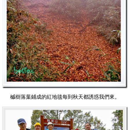
槭樹落葉鋪成的紅地毯每到秋天都誘惑我們來。