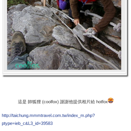
這是 帥狐狸 (coolfox) 謝謝他提供相片給 hotfox
http://taichung.mmmtravel.com.tw/index_m.php?
ptype=ieb_c&L3_id=39583