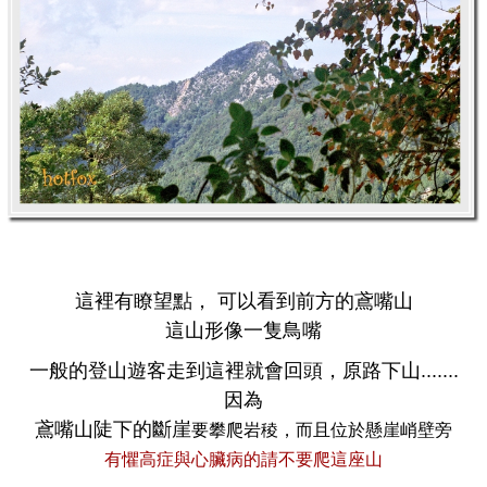
這裡有瞭望點， 可以看到前方的鳶嘴山
這山形像一隻鳥嘴
一般的登山遊客走到這裡就會回頭，原路下山.......
因為
鳶嘴山陡下的斷崖
要攀爬岩稜，而且位於懸崖峭壁旁
有懼高症與心臟病的請不要爬這座山