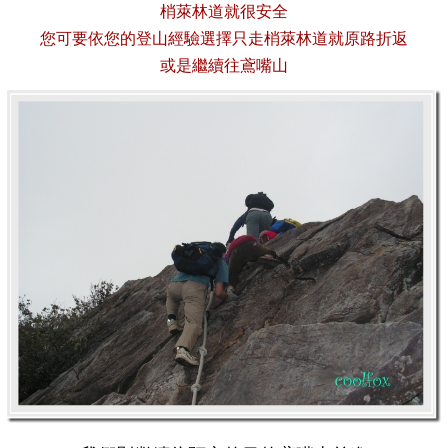
梢萊林道就很安全
您可要依您的登山經驗選擇只走梢萊林道就原路折返
或是繼續往鳶嘴山