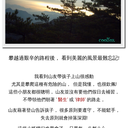
攀越過艱辛的路程後， 看到美麗的風景最難忘記!
我看到山友帶孩子上山很感動
尤其是攀爬這種有危險的山， 但是我懂， 也很欽佩!
這些小朋友都很聰明， 山友並沒有要他們假日去補習，
不帶領他們朝著 '
醫生'
或 '
律師'
的路走，
山友藉著登山告訴孩子， 很多原則要遵守
， 不能鬆手，
失去原則就會掉落深淵!