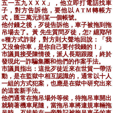
五一五九ＸＸＸ」，他立即打電話找車
子，對方告訴他，要他以Ａ
T
Ｍ轉帳方
式，匯三萬元到某一個帳號。
他付錢之後，歹徒告訴他，車子被拖到拖
吊場去了。黃 先生質問歹徒，怎
?
繶鄍帠
o
種方式詐財，對方則大聲地回說：「我
又沒偷你車，是你自己要付我錢的！」
市議員接受陳情後，派人長期跟蹤，終於
發現此一詐騙集團和他們的作案手法。
市議員指出：這批歹徒近來在世貿一帶活
動，是在監獄中相互認識的，通常以十人
一組的方式犯案，也應是在獄中研究出來
的這套新手法。
他們通常在拖吊場外等候，待拖吊車開出
就騎著機車尾隨，當拖吊車將違規車輛拖
吊時，歹徒躲在一旁熟記被拖吊車子的車