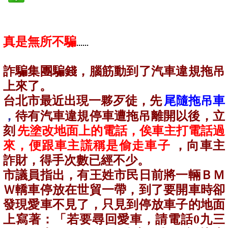
真是無所不騙
......
詐騙集團騙錢，腦筋動到了汽車違規拖吊
上來了。
台北市最近出現一夥歹徒，先
尾隨拖吊車
，
待有汽車違規停車遭拖吊離開以後，立
刻
先塗改地面上的電話，俟車主打電話過
來，便跟車主謊稱是偷走車子
，向車主
詐財，得手次數已經不少。
市議員指出，有王姓市民日前將一輛ＢＭ
Ｗ轎車停放在世貿一帶，到了要開車時卻
發現愛車不見了，只見到停放車子的地面
上寫著：「若要尋回愛車，請電話
0
九三