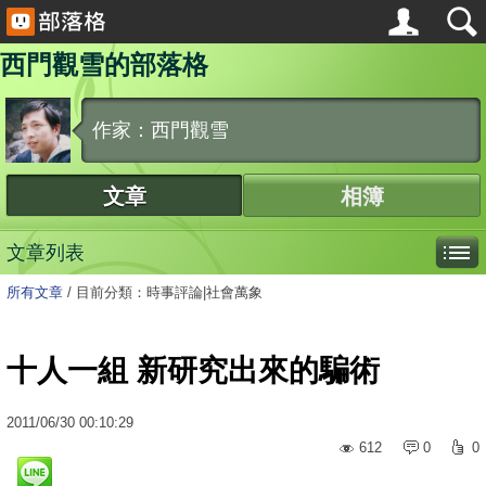
西門觀雪的部落格
作家：西門觀雪
文章
相簿
文章列表
所有文章
/
目前分類：時事評論|社會萬象
十人一組 新研究出來的騙術
2011
/
06
/
30
00:10:29
612
0
0