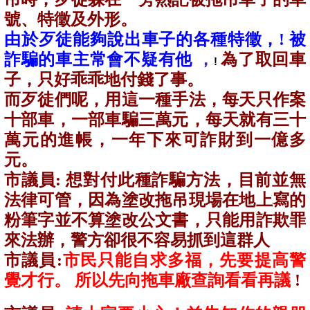
號、特徵及外形。
由於歹徒能夠說出車子的各種特徵，
!
被
詐騙的車主常會不疑有他
，
為了取回車
!
子，只好乖乖地付錢了事。
而歹徒們呢，用這一種手法，每天只作案
十部車，一部車騙三萬元，每天就有三十
萬元的進帳，一年下來可詐財到一億多
元。
市議員
:
想對付此種詐騙方法，目前並無
法律可管，因為塗改拖吊現場在地上寫的
粉筆字並不算塗改公文書，只能用詐欺罪
來法辦，警方卻很不容易抓到這群人
市議員
:
市民只能自求多福，先要提高警
覺才行。 所以先向拖車廠查詢看看再議
!