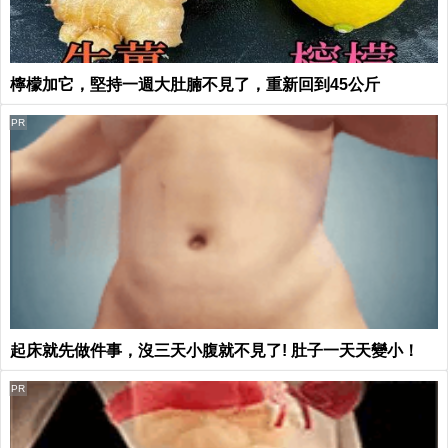
檸檬加它，堅持一週大肚腩不見了，重新回到45公斤
PR
起床就先做件事，沒三天小腹就不見了! 肚子一天天變小！
PR