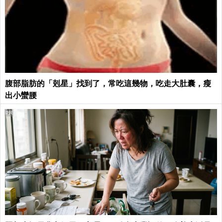
腹部脂肪的「剋星」找到了，常吃這幾物，吃走大肚囊，瘦
出小蠻腰
PR