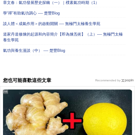
章文春：氣功發展歷史探幽（一）｜樸素氣功時期（1）
學“禪”有助氣功調心 ---- 楚豐Blog
談人體＜成氣作用＞的啟動開關 ---- 無極門太極養生學苑
道家丹道修煉的起源和內容簡介【即為煉炁術】（上）---- 無極門太極
養生學苑
氣功與養生漫談（中） ---- 楚豐Blog
您也可能喜歡這些文章
Recommended by
PR