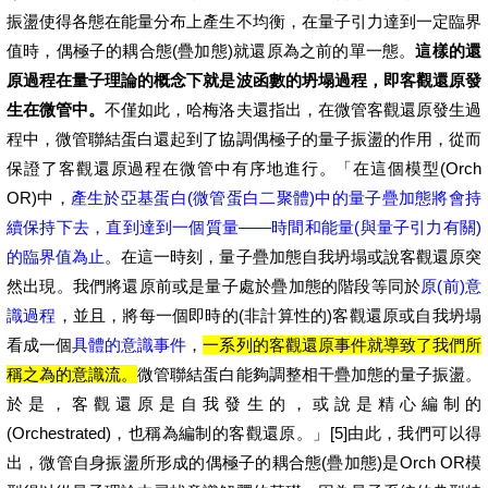
振盪使得各態在能量分布上產生不均衡，在量子引力達到一定臨界
值時，偶極子的耦合態(疊加態)就還原為之前的單一態。
這樣的還
原過程在量子理論的概念下就是波函數的坍塌過程，即客觀還原發
生在微管中。
不僅如此，哈梅洛夫還指出，在微管客觀還原發生過
程中，微管聯結蛋白還起到了協調偶極子的量子振盪的作用，從而
保證了客觀還原過程在微管中有序地進行。「在這個模型(Orch
OR)中，
產生於亞基蛋白(微管蛋白二聚體)中的量子疊加態將會持
續保持下去，直到達到一個質量——時間和能量(與量子引力有關)
的臨界值為止
。在這一時刻，量子疊加態自我坍塌或說客觀還原突
然出現。我們將還原前或是量子處於疊加態的階段等同於
原(前)意
識過程
，並且，將每一個即時的(非計算性的)客觀還原或自我坍塌
看成一個
具體的意識事件
，
一系列的客觀還原事件就導致了我們所
稱之為的意識流。
微管聯結蛋白能夠調整相干疊加態的量子振盪。
於是，客觀還原是自我發生的，或說是精心編制的
(Orchestrated)，也稱為編制的客觀還原。」[5]由此，我們可以得
出，微管自身振盪所形成的偶極子的耦合態(疊加態)是Orch OR模