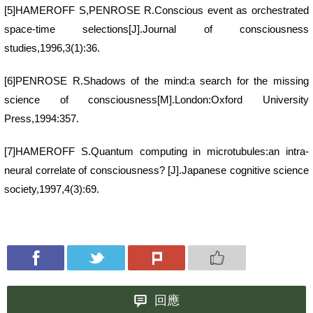
[5]HAMEROFF S,PENROSE R.Conscious event as orchestrated
space-time selections[J].Journal of consciousness
studies,1996,3(1):36.
[6]PENROSE R.Shadows of the mind:a search for the missing
science of consciousness[M].London:Oxford University
Press,1994:357.
[7]HAMEROFF S.Quantum computing in microtubules:an intra-
neural correlate of consciousness? [J].Japanese cognitive science
society,1997,4(3):69.
回應