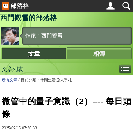
西門觀雪的部落格
作家：西門觀雪
文章
相簿
文章列表
所有文章
/
目前分類：休閒生活|旅人手札
微管中的量子意識（2）---- 每日頭
條
2025
/
09
/
15
07:30:33