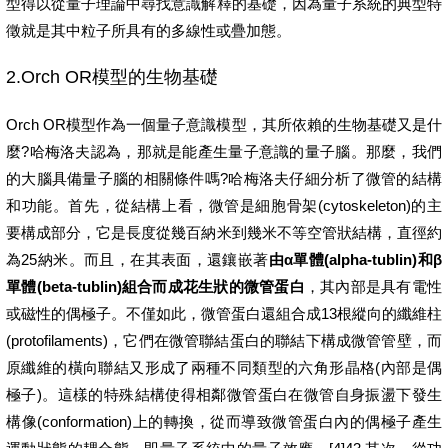
型得以從量子理論中尋找意識解釋的基礎，因為量子系統的典型特
徵就是其中粒子所具有的多線性或疊加態。
2.Orch OR模型的生物基礎
Orch OR模型作為一個量子意識模型，其所依賴的生物基礎又是什
麼?哈梅洛夫認為，那就是能產生量子意識的量子腦。那麼，我們
的大腦具備量子腦的相關條件嗎?哈梅洛夫仔細分析了微管的結構
和功能。首先，從結構上看，微管是細胞骨架(cytoskeleton)的主
要構成部分，它是長度從幾百納米到幾米不等空管狀結構，直徑約
為25納米。而且，在其表面，還鑲嵌著
由α單體(alpha-tublin)和β
單體(beta-tublin)組合而成花生狀的微管蛋白
，其內部是具有電性
或磁性的偶極子。不僅如此，微管蛋白還組合成13根縱向的纖維柱
(protofilaments)，它們在微管聯結蛋白的聯結下構成微管管壁，而
原纖維的橫向聯結又形成了兩種不同類型的六角形晶格(內部是偶
極子)。這樣的特殊結構使得相鄰微管蛋白在微管自身振盪下發生
構像(conformation)上的轉換，從而導致微管蛋白內的偶極子產生