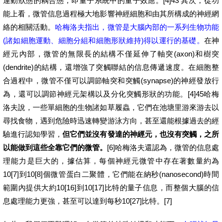
運動狀態的耦合態，即量子系統中的量子效應。[4]43 其次，從功
能上看，微管信息過程極大地影響神經細胞和由其所構成的神經網
絡的相關活動。
哈梅洛夫指出，微管是大腦內部的一系列生物功能
(諸如細胞運動、細胞分組和細胞形狀維持)得以運行的基礎。
在神
經元內部，微管的無限長的結構不僅延伸了軸突(axon)和樹突
(dendrite)的結構，還增強了突觸聯結的信息傳遞速度。在細胞整
合過程中，微管不僅可以調節軸突和突觸(synapse)的神經發放行
為，還可以調節神經元架構以及分化突觸形狀的功能。[4]45哈梅
洛夫說，一些單細胞的生物諸如草履蟲，它們在池塘里游來游去以
尋找食物，遇到危險時迅速轉變游泳方向，甚至還能根據過去的經
驗進行認知學習，
但它們並沒有發達的神經元，也沒有突觸，之所
以能做到這些全靠它們的微管。
[6]哈梅洛夫還認為，微管的信息處
理能力是巨大的，據估算，每個神經元微管中存在著數量約為
10[7]到10[8]個微管蛋白二聚體，它們能在納秒(nanosecond)時間
範圍內提供大約10[16]到10[17]比特的量子信息，而整個大腦的信
息處理能力更強，甚至可以達到每秒10[27]比特。[7]