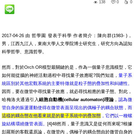
138
0
0
2017-04-26 由 哲學園 發表于科學 作者簡介：陳向群(1983- )，
男，江西九江人，東南大學人文學院博士研究生，研究方向為認知
科學哲學、意識哲學。
然而，對於Orch OR模型最關鍵的是，作為一個量子意識模型，它
如何能從腦的神經活動過程中尋找量子效應呢?我們知道，
量子系
統區別於其他宏觀系統的主要特徵就是粒子態的疊加性和糾纏性。
因而，要在微管中尋找量子效應，就必尋找相應的量子態。對此，
哈梅洛夫通過引入
細胞自動機(cellular automaton)理論
，
認為微
管自身的振盪運動使得在微管表面呈現出的偶極子的耦合狀態，而
這樣的耦合態在他看來就是的量子系統中的疊加態
，它們以一種螺
旋結構環繞微管表面。
[4]48然而，量子意識又是從何而來呢?根據
彭羅斯的客觀還原論，在微管內，偶極子的耦合態由於微管自身的