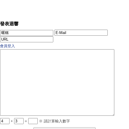
發表迴響
會員登入
+
=
※ 請計算輸入數字